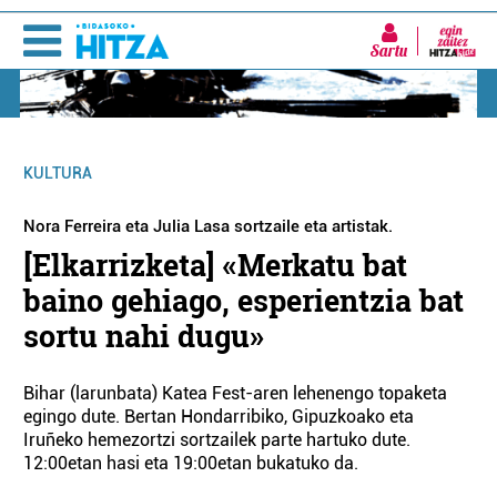
Sartu
KULTURA
Nora Ferreira eta Julia Lasa sortzaile eta artistak.
[Elkarrizketa] «Merkatu bat
baino gehiago, esperientzia bat
sortu nahi dugu»
Bihar (larunbata) Katea Fest-aren lehenengo topaketa
egingo dute. Bertan Hondarribiko, Gipuzkoako eta
Iruñeko hemezortzi sortzailek parte hartuko dute.
12:00etan hasi eta 19:00etan bukatuko da.