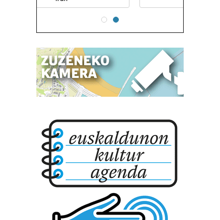
baliatzen gara. Ohar hau onartuz gero, teknologia hori
erabiltzeko baimen esplizitua ematen diguzu.
Gehiago
irakurri