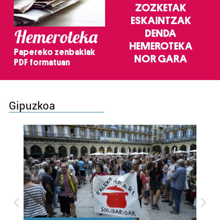
ZOZKETAK
ESKAINTZAK
Hemeroteka
DENDA
HEMEROTEKA
Papereko zenbakiak
NOR GARA
PDF formatuan
Gipuzkoa