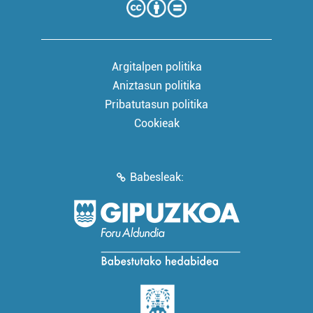
Argitalpen politika
Aniztasun politika
Pribatutasun politika
Cookieak
Babesleak: