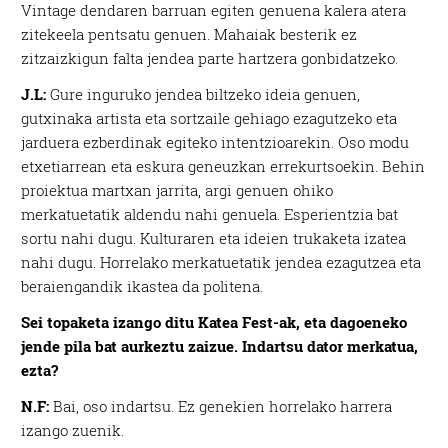
Vintage dendaren barruan egiten genuena kalera atera
zitekeela pentsatu genuen. Mahaiak besterik ez
zitzaizkigun falta jendea parte hartzera gonbidatzeko.
J.L:
Gure inguruko jendea biltzeko ideia genuen,
gutxinaka artista eta sortzaile gehiago ezagutzeko eta
jarduera ezberdinak egiteko intentzioarekin. Oso modu
etxetiarrean eta eskura geneuzkan errekurtsoekin. Behin
proiektua martxan jarrita, argi genuen ohiko
merkatuetatik aldendu nahi genuela. Esperientzia bat
sortu nahi dugu. Kulturaren eta ideien trukaketa izatea
nahi dugu. Horrelako merkatuetatik jendea ezagutzea eta
beraiengandik ikastea da politena.
Sei topaketa izango ditu Katea Fest-ak, eta dagoeneko
jende pila bat aurkeztu zaizue. Indartsu dator merkatua,
ezta?
N.F:
Bai, oso indartsu. Ez genekien horrelako harrera
izango zuenik.