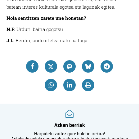
batean interes kulturala egotea eta lagunak egitea.
Nola sentitzen zarete une honetan?
N.F:
Urduri, baina gogotsu.
J.L:
Berdin, ondo irtetea nahi baitugu.
Azken berriak
Harpidetu zaitez gure buletin irekira!
Astekarko eduki nagusiak, asteko albiste ikusienak, martxan