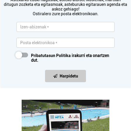
ditugun zozketa eta egitasmoak, asteburuko egitarauen agenda eta
askoz gehiago!
Ostiralero zure posta elektronikoan.
Pribatutasun Politika
irakurri eta onartzen
dut.
Harpidetu