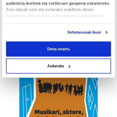
audientzia-ikerketa eta zerbitzuen garapena eskaintzeko.
Zure datuak nork eta zertarako erabiltzen dituen
hautatzeko aukera duzu. Zure onespena aldatzen edo
deuseztatzen ahal duzu edozein momentutan, Cookie
deklaraziotik edo Privacy triggerean klikatuz.
Xehetasunak ikusi
If you allow, we would also like to:
Collect information about your geographical
Dena onartu
location which can be accurate to within several
meters
Aukeratu
Identify your device by actively scanning it for
specific characteristics (fingerprinting)
Find out more about how your personal data is processed
and set your preferences in the
details section
.
Guk eta gure bazkideek zure datu pertsonalak
prozesatzen ditugu, zure IP zenbakia, besteak beste,
teknologia erabiliz, cookieak adibidez, iragarki eta eduki