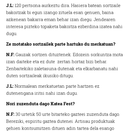
J.L:
120 pertsona aurkeztu dira. Hasiera batean sortzaile
bakoitzak bi egun izango zituela esan genuen, baina
azkenean bakarra eman behar izan diegu. Jendearen
interesa pizteko topaketa bakoitza ezberdina izatea nahi
dugu.
Ze motatako sortzailek parte hartuko du merkatuan?
N.F:
Gauzak sortzen dituztenek. Edozein sorkuntza mota
izan daiteke eta ez dute zertan hortaz bizi behar.
Zenbaitekiko zaletasuna dutenak eta elkarbanatu nahi
duten sortzaileak ikusiko ditugu.
J.L:
Normalean merkatuetan parte hartzen ez
dutenengana iritsi nahi izan dugu.
Nori zuzenduta dago Katea Fest?
N.F:
30 urtetik 50 urte bitarteko gazteei zuzenduta dago.
Bereziki, espiritu gaztea dutenei. Artisau produktuak
gehien kontsumitzen dituen adin tartea dela esango