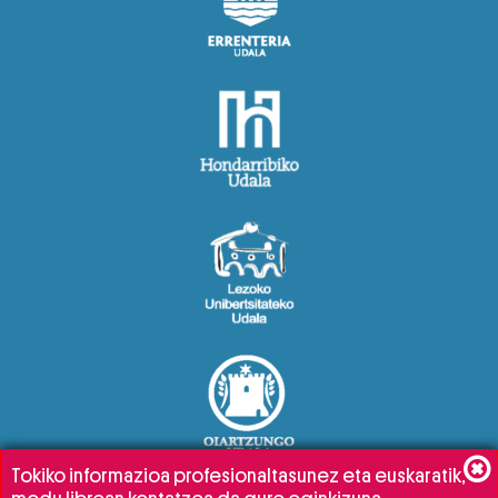
Tokiko informazioa profesionaltasunez eta euskaratik,