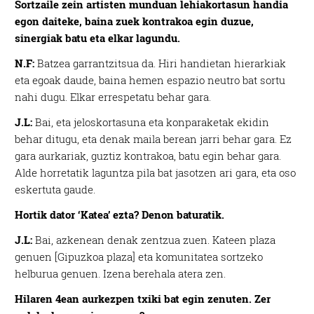
Sortzaile zein artisten munduan lehiakortasun handia
egon daiteke, baina zuek kontrakoa egin duzue,
sinergiak batu eta elkar lagundu.
N.F:
Batzea garrantzitsua da. Hiri handietan hierarkiak
eta egoak daude, baina hemen espazio neutro bat sortu
nahi dugu. Elkar errespetatu behar gara.
J.L:
Bai, eta jeloskortasuna eta konparaketak ekidin
behar ditugu, eta denak maila berean jarri behar gara. Ez
gara aurkariak, guztiz kontrakoa, batu egin behar gara.
Alde horretatik laguntza pila bat jasotzen ari gara, eta oso
eskertuta gaude.
Hortik dator ‘Katea’ ezta? Denon baturatik.
J.L:
Bai, azkenean denak zentzua zuen. Kateen plaza
genuen [Gipuzkoa plaza] eta komunitatea sortzeko
helburua genuen. Izena berehala atera zen.
Hilaren 4ean aurkezpen txiki bat egin zenuten. Zer