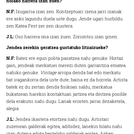
nolako harrera izan zuen?
N.F:
Izugarria izan zen. Kontzeptuari izena jarri izanak
ere asko lagundu duela uste dugu. Jende ugari hurbildu
zen Katea Fest zer zen ikustera.
J.L:
Oso harrera ona izan zuen. Zoriontsu izan ginen.
Jendea zerekin geratzea gustatuko litzaizueke?
N.F:
Batez ere egun polita pasatzea nahi genuke. Hortaz
gain, jendeak merkatuei merezi duten garrantzia ematea
nahiko genuke.
Vintage
arropa denda bat edo merkatu
bat iragankorra dela uste dute, baina ez da horrela. Artista
batek ez du zertan denda fisikoan saldu, merkatua
bukatzean harekin kontaktuan jartzea eta deitzea posible
dela erakutsi nahi dugu. Lanak erosten jarrai dezaketela,
alegia.
J.L:
Jendea ikastera etortzea nahi dugu. Artistari
zuzenean galderak egitea, adibidez, lanekin bilatu nahi
izan dutena edota bestelako galderak egitea. Azken