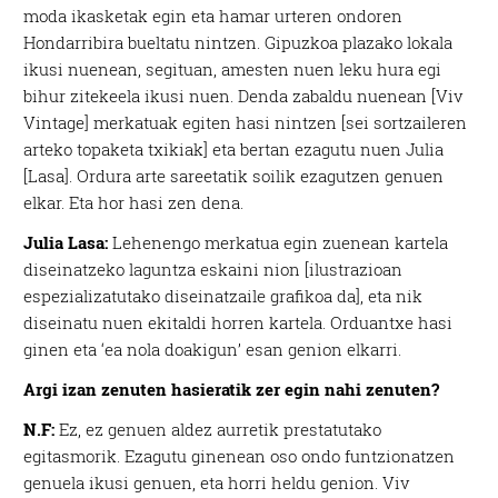
moda ikasketak egin eta hamar urteren ondoren
Hondarribira bueltatu nintzen. Gipuzkoa plazako lokala
ikusi nuenean, segituan, amesten nuen leku hura egi
bihur zitekeela ikusi nuen. Denda zabaldu nuenean [Viv
Vintage] merkatuak egiten hasi nintzen [sei sortzaileren
arteko topaketa txikiak] eta bertan ezagutu nuen Julia
[Lasa]. Ordura arte sareetatik soilik ezagutzen genuen
elkar. Eta hor hasi zen dena.
Julia Lasa:
Lehenengo merkatua egin zuenean kartela
diseinatzeko laguntza eskaini nion [ilustrazioan
espezializatutako diseinatzaile grafikoa da], eta nik
diseinatu nuen ekitaldi horren kartela. Orduantxe hasi
ginen eta ‘ea nola doakigun’ esan genion elkarri.
Argi izan zenuten hasieratik zer egin nahi zenuten?
N.F:
Ez, ez genuen aldez aurretik prestatutako
egitasmorik. Ezagutu ginenean oso ondo funtzionatzen
genuela ikusi genuen, eta horri heldu genion. Viv