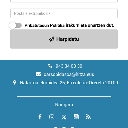
Pribatutasun Politika
irakurri eta onartzen dut.
Harpidetu
943 34 03 30
oarsobidasoa@hitza.eus
Nafarroa etorbidea 26, Errenteria-Orereta 20100
Nor gara