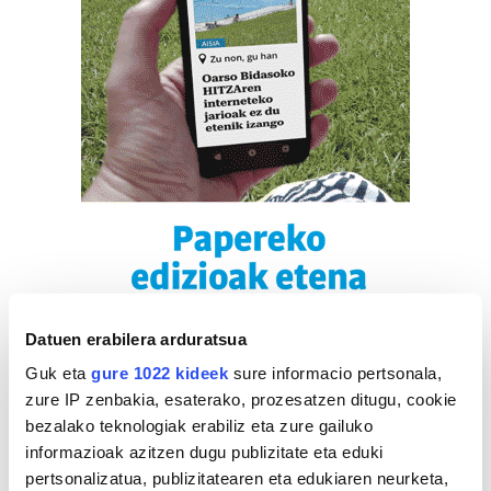
Datuen erabilera arduratsua
Guk eta
gure 1022 kideek
sure informacio pertsonala,
zure IP zenbakia, esaterako, prozesatzen ditugu, cookie
bezalako teknologiak erabiliz eta zure gailuko
informazioak azitzen dugu publizitate eta eduki
pertsonalizatua, publizitatearen eta edukiaren neurketa,