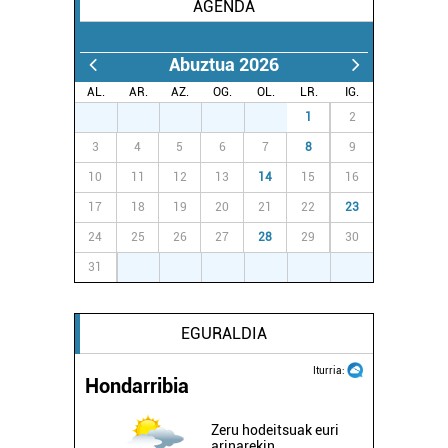
AGENDA
Abuztua 2026
AL.
AR.
AZ.
OG.
OL.
LR.
IG.
27
28
29
30
31
1
2
3
4
5
6
7
8
9
10
11
12
13
14
15
16
17
18
19
20
21
22
23
24
25
26
27
28
29
30
31
1
2
3
4
5
6
EGURALDIA
Iturria:
Hondarribia
Zeru hodeitsuak euri
arinarekin