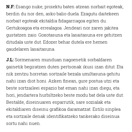
N.F:
Esango nuke, proiektu baten atzean norbait egoteak,
berdin du nor den, asko balio duela. Ezagutu daitekeen
norbait egoteak ekitaldia fidagarriagoa egiten du.
Gertukoagoa eta errealagoa. Jendeari nor zaren jakitea
gustatzen zaio. Goxotasuna eta lasaitasuna ere gehitzen
ditudala uste dut. Edozer behar dutela ere hemen
gaudelaren lasaitasuna.
J.L:
Sormenaren munduan nagoenetik sorbaldaren
gainetik begiratzen duten pertsonak ikusi izan ditut. Eta
nik zentzu horretan sortzaile bezala umiltasuna gehitu
nahi izan diot honi. Azken finean, gure postua utzi eta
beste sortzaileei espazio bat eman nahi izan diegu, eta
hori, jendartera hurbiltzeko beste modu bat dela uste dut.
Bestalde, diseinuaren esparrutik, sare sozialak eta
ekitaldiaren diseinu grafikoa daramatzat. Estilo sinplea
eta sortzaile denak identifikatzeko tankerako diseinua
sortu nahi nuen.