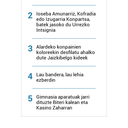
2
Ioseba Amunarriz, Kofradia
edo Izugarria Konpartsa,
batek jasoko du Urrezko
Intsignia
3
Alardeko konpainien
koloreekin desfilatu ahalko
dute Jaizkibelgo kideek
4
Lau bandera, lau lehia
ezberdin
5
Gimnasia aparatuak jarri
dituzte Biteri kalean eta
Kasino Zaharran