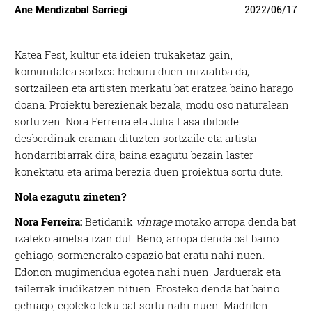
Ane Mendizabal Sarriegi
2022
/
06
/
17
Katea Fest, kultur eta ideien trukaketaz gain,
komunitatea sortzea helburu duen iniziatiba da;
sortzaileen eta artisten merkatu bat eratzea baino harago
doana. Proiektu berezienak bezala, modu oso naturalean
sortu zen. Nora Ferreira eta Julia Lasa ibilbide
desberdinak eraman dituzten sortzaile eta artista
hondarribiarrak dira, baina ezagutu bezain laster
konektatu eta arima berezia duen proiektua sortu dute.
Nola ezagutu zineten?
Nora Ferreira:
Betidanik
vintage
motako arropa denda bat
izateko ametsa izan dut. Beno, arropa denda bat baino
gehiago, sormenerako espazio bat eratu nahi nuen.
Edonon mugimendua egotea nahi nuen. Jarduerak eta
tailerrak irudikatzen nituen. Erosteko denda bat baino
gehiago, egoteko leku bat sortu nahi nuen. Madrilen