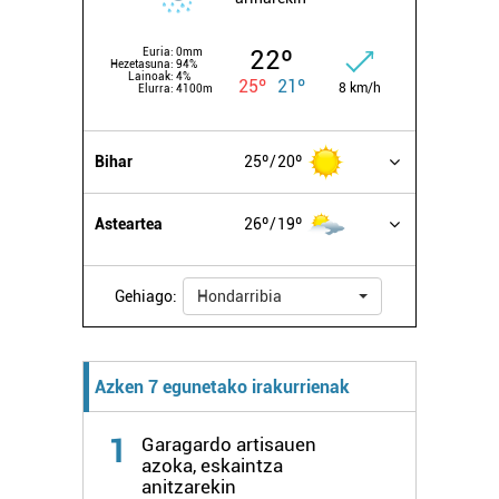
22º
Euria:
0mm
Hezetasuna:
94%
Lainoak:
4%
25º
21º
8 km/h
Elurra:
4100m
Bihar
25º
20º
Asteartea
26º
19º
Gehiago:
Hondarribia
Azken 7 egunetako irakurrienak
1
Garagardo artisauen
azoka, eskaintza
anitzarekin