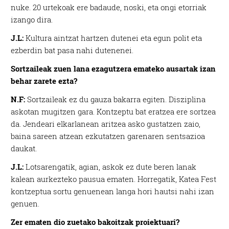
nuke. 20 urtekoak ere badaude, noski, eta ongi etorriak
izango dira.
J.L:
Kultura aintzat hartzen dutenei eta egun polit eta
ezberdin bat pasa nahi dutenenei.
Sortzaileak zuen lana ezagutzera emateko ausartak izan
behar zarete ezta?
N.F:
Sortzaileak ez du gauza bakarra egiten. Disziplina
askotan mugitzen gara. Kontzeptu bat eratzea ere sortzea
da. Jendeari elkarlanean aritzea asko gustatzen zaio,
baina sareen atzean ezkutatzen garenaren sentsazioa
daukat.
J.L:
Lotsarengatik, agian, askok ez dute beren lanak
kalean aurkezteko pausua ematen. Horregatik, Katea Fest
kontzeptua sortu genuenean langa hori hautsi nahi izan
genuen.
Zer ematen dio zuetako bakoitzak proiektuari?