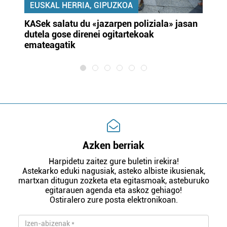
EUSKAL HERRIA, GIPUZKOA
KASek salatu du «jazarpen poliziala» jasan
Pa
dutela gose direnei ogitartekoak
da
emateagatik
«s
Azken berriak
Harpidetu zaitez gure buletin irekira!
Astekarko eduki nagusiak, asteko albiste ikusienak,
martxan ditugun zozketa eta egitasmoak, asteburuko
egitarauen agenda eta askoz gehiago!
Ostiralero zure posta elektronikoan.