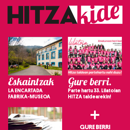
Eskaintzak
Gure berri.
LA ENCARTADA
Parte hartu 33. Lilatoian
FABRIKA-MUSEOA
HITZA taldearekin!
+
GURE BERRI