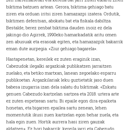
biktima batzuen artean. Gerora, biktima gehiago batu
ziren eta orduan iritsi ziren hamazazpi izatera. Ordutik,
biktimen defentsan, abokatu bat eta fiskala dabiltza.
Bestalde, berez zenbat biktima dauden inoiz ez dela
jakingo dio Agirrek, 1990eko hamarkadatik aritu omen
zen abusuak eta erasoak egiten, eta hamazazpik bakarrik
eman dute aurpegia. «Ziur gehiago bagarela».
Hastapenetan, kereilek ez zuten eraginik izan,
Cabezudok ilegalki argazkiak publikatzen jarraitzen
zuelako, eta betiko martxan, lanean zegoelako esparru
publikoetan. Argazkilariak leku guztietatik jaso duen
babesa izugarria izan dela salatu du biktimak. «Eskatu
genuen Cabezudo kartzelan sartzea eta 2018. urtera arte
ez zuten espetxean sartu. Bi epaile egon dira epaiketa
honetan, eta bigarren epailea sartu zenean, lehen
momentutik ikusi zuen kartzelan egon behar zuela, eta
hala egin zuen. Hortik aurrera hasi ziren gauzak
aldatzen». Ez hori bakarrik: kereila jarri eta Cabezudo