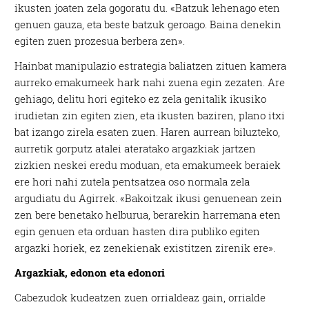
ikusten joaten zela gogoratu du. «Batzuk lehenago eten
genuen gauza, eta beste batzuk geroago. Baina denekin
egiten zuen prozesua berbera zen».
Hainbat manipulazio estrategia baliatzen zituen kamera
aurreko emakumeek hark nahi zuena egin zezaten. Are
gehiago, delitu hori egiteko ez zela genitalik ikusiko
irudietan zin egiten zien, eta ikusten baziren, plano itxi
bat izango zirela esaten zuen. Haren aurrean biluzteko,
aurretik gorputz atalei ateratako argazkiak jartzen
zizkien neskei eredu moduan, eta emakumeek beraiek
ere hori nahi zutela pentsatzea oso normala zela
argudiatu du Agirrek. «Bakoitzak ikusi genuenean zein
zen bere benetako helburua, berarekin harremana eten
egin genuen eta orduan hasten dira publiko egiten
argazki horiek, ez zenekienak existitzen zirenik ere».
Argazkiak, edonon eta edonori
Cabezudok kudeatzen zuen orrialdeaz gain, orrialde