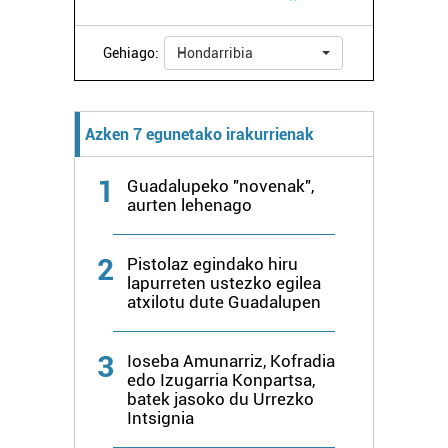
Gehiago:
Hondarribia
Azken 7 egunetako irakurrienak
1
Guadalupeko "novenak",
aurten lehenago
2
Pistolaz egindako hiru
lapurreten ustezko egilea
atxilotu dute Guadalupen
3
Ioseba Amunarriz, Kofradia
edo Izugarria Konpartsa,
batek jasoko du Urrezko
Intsignia