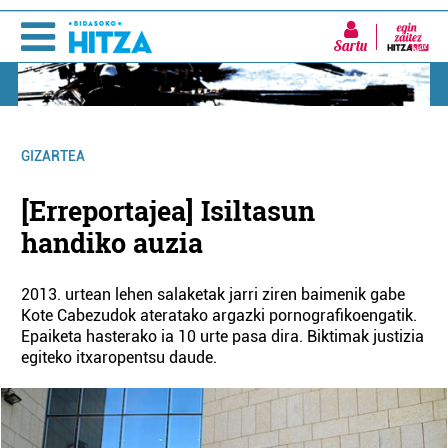
Sartu
GIZARTEA
[Erreportajea] Isiltasun
handiko auzia
2013. urtean lehen salaketak jarri ziren baimenik gabe
Kote Cabezudok ateratako argazki pornografikoengatik.
Epaiketa hasterako ia 10 urte pasa dira. Biktimak justizia
egiteko itxaropentsu daude.