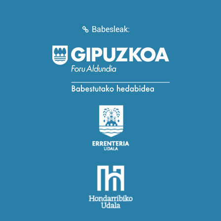
Babesleak: