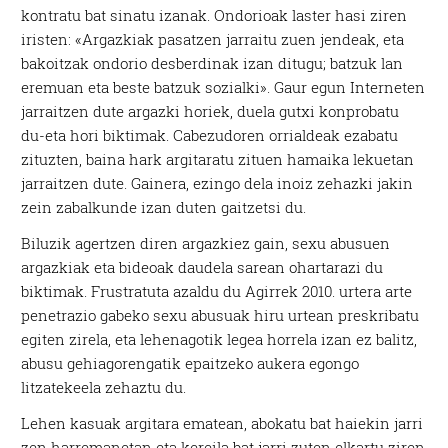
kontratu bat sinatu izanak. Ondorioak laster hasi ziren
iristen: «Argazkiak pasatzen jarraitu zuen jendeak, eta
bakoitzak ondorio desberdinak izan ditugu; batzuk lan
eremuan eta beste batzuk sozialki». Gaur egun Interneten
jarraitzen dute argazki horiek, duela gutxi konprobatu
du-eta hori biktimak. Cabezudoren orrialdeak ezabatu
zituzten, baina hark argitaratu zituen hamaika lekuetan
jarraitzen dute. Gainera, ezingo dela inoiz zehazki jakin
zein zabalkunde izan duten gaitzetsi du.
Biluzik agertzen diren argazkiez gain, sexu abusuen
argazkiak eta bideoak daudela sarean ohartarazi du
biktimak. Frustratuta azaldu du Agirrek 2010. urtera arte
penetrazio gabeko sexu abusuak hiru urtean preskribatu
egiten zirela, eta lehenagotik legea horrela izan ez balitz,
abusu gehiagorengatik epaitzeko aukera egongo
litzatekeela zehaztu du.
Lehen kasuak argitara ematean, abokatu bat haiekin jarri
zen harremanetan eta kereila bat jarri zuten elkartu ziren