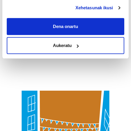
deklaraziotik edo Privacy triggerean klikatuz.
Xehetasunak ikusi
If you allow, we would also like to:
Collect information about your geographical
Dena onartu
location which can be accurate to within several
meters
Aukeratu
Identify your device by actively scanning it for
specific characteristics (fingerprinting)
Find out more about how your personal data is processed
and set your preferences in the
details section
.
Guk eta gure bazkideek zure datu pertsonalak
prozesatzen ditugu, zure IP zenbakia, besteak beste,
teknologia erabiliz, cookieak adibidez, iragarki eta eduki
pertsonalizatuak eskaintzeko, iragarkiak eta edukia
neurtzeko, jendeari buruzko informazioa biltzeko eta
produktuak garatzeko. Zure datuak nork eta zertarako
erabiltzen dituen hauta dezakezu.