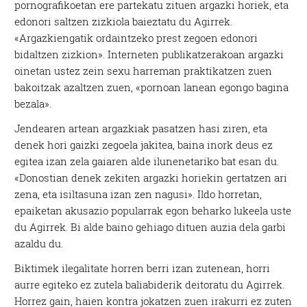
pornografikoetan ere partekatu zituen argazki horiek, eta
edonori saltzen zizkiola baieztatu du Agirrek.
«Argazkiengatik ordaintzeko prest zegoen edonori
bidaltzen zizkion». Interneten publikatzerakoan argazki
oinetan ustez zein sexu harreman praktikatzen zuen
bakoitzak azaltzen zuen, «pornoan lanean egongo bagina
bezala».
Jendearen artean argazkiak pasatzen hasi ziren, eta
denek hori gaizki zegoela jakitea, baina inork deus ez
egitea izan zela gaiaren alde ilunenetariko bat esan du.
«Donostian denek zekiten argazki horiekin gertatzen ari
zena, eta isiltasuna izan zen nagusi». Ildo horretan,
epaiketan akusazio popularrak egon beharko lukeela uste
du Agirrek. Bi alde baino gehiago dituen auzia dela garbi
azaldu du.
Biktimek ilegalitate horren berri izan zutenean, horri
aurre egiteko ez zutela baliabiderik deitoratu du Agirrek.
Horrez gain, haien kontra jokatzen zuen irakurri ez zuten