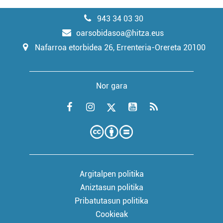
943 34 03 30
oarsobidasoa@hitza.eus
Nafarroa etorbidea 26, Errenteria-Orereta 20100
Nor gara
Argitalpen politika
Aniztasun politika
Pribatutasun politika
Cookieak