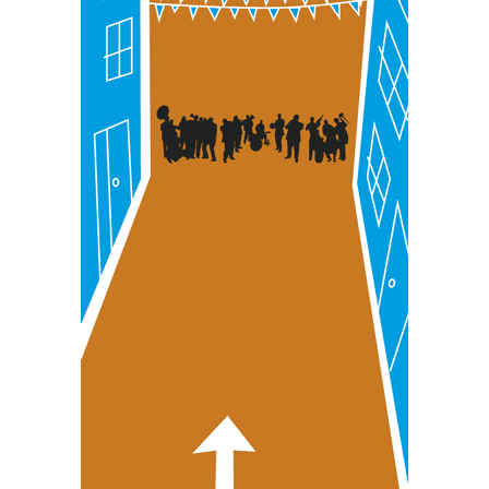
Bazkide batzuek ez dizute baimenik eskatzen, eta beren
interes komertzial legitimoetan babesten dira. Ikusi gure
bazkideen zerrenda, beren ustez zein helburutarako
duten interes legitimoa eta horren aurka nola egin
dezakezun ikusteko.
Lortu zure datu pertsonalak prozesatzeko moduari
buruzko informazio gehiago eta ezarri zure lehentasunak
datuen atalean. Edozein unetan alda edo ken dezakezu
zure baimena Cookieen adierazpenean.
Webgune honek cookie propioak eta hirugarrenen cookie-
fitxategiak erabiltzen ditu. Zure esperientzia eta
zerbitzuak hobetzeko asmoz, cookie teknologiaz
baliatzen gara. Ohar hau onartuz gero, teknologia hori
erabiltzeko baimen esplizitua ematen diguzu.
Gehiago
irakurri