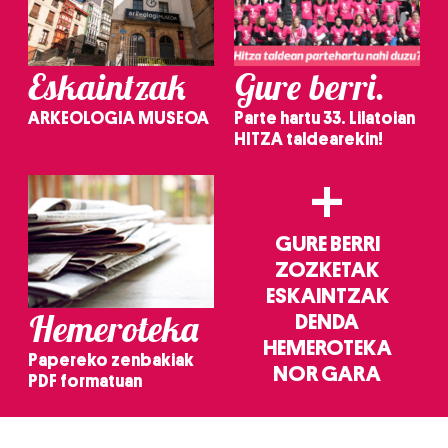
Eskaintzak
Gure berri.
ARKEOLOGIA MUSEOA
Parte hartu 33. Lilatoian
HITZA taldearekin!
+
GURE BERRI
ZOZKETAK
ESKAINTZAK
Hemeroteka
DENDA
HEMEROTEKA
Papereko zenbakiak
NOR GARA
PDF formatuan