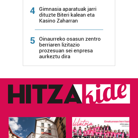
4
Gimnasia aparatuak jarri
dituzte Biteri kalean eta
Kasino Zaharran
5
Oinaurreko osasun zentro
berriaren lizitazio
prozesuan sei enpresa
aurkeztu dira