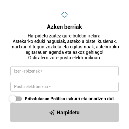
Azken berriak
Harpidetu zaitez gure buletin irekira!
Astekarko eduki nagusiak, asteko albiste ikusienak,
martxan ditugun zozketa eta egitasmoak, asteburuko
egitarauen agenda eta askoz gehiago!
Ostiralero zure posta elektronikoan.
Pribatutasun Politika
irakurri eta onartzen dut.
Harpidetu