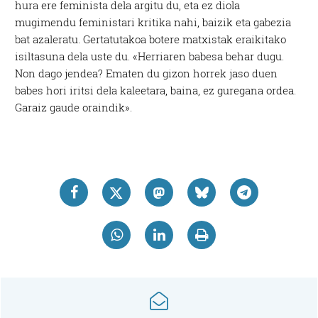
hura ere feminista dela argitu du, eta ez diola
mugimendu feministari kritika nahi, baizik eta gabezia
bat azaleratu. Gertatutakoa botere matxistak eraikitako
isiltasuna dela uste du. «Herriaren babesa behar dugu.
Non dago jendea? Ematen du gizon horrek jaso duen
babes hori iritsi dela kaleetara, baina, ez guregana ordea.
Garaiz gaude oraindik».