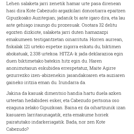
Lehen salaketa jarri zenetik hamar urte pasa direnean
hasi dira Kote Cabezudo argazkilari donostiarra epaitzen
Gipuzkoako Auzitegian; jadanik bi aste igaro dira, eta lau
aste gehiago iraungo du prozesuak. Osotara 32 delitu
egozten dizkiote, salaketa jarri duten hamazazpi
emakumeen testigantzetan oinarrituta. Horren aurrean,
fiskalak 121 urteko espetxe zigorra eskatu du; biktimen
abokatuak, 2.338 urtekoa. HITZA-k jada deklarazioa egin
duen biktimetako batekin hitz egin du. Haren
anonimotasun eskubidea errespetatuz, Maite Agirre
gezurrezko izen-abizenekin jasandakoaren eta auziaren
gaineko iritzia eman du. Irundarra da.
Jakina da kasuak dimentsio handia hartu duela azken
urteetan hedabideei esker, eta Cabezudo pertsona oso
ezaguna zelako Gipuzkoan. Baina ez da oihartzunik izan
kasuaren larritasunagatik, ezta emakume horiek
pairatutako indarkeriagatik. Bada, nor zen Kote
Cabezudo?