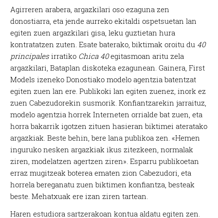
Agirreren arabera, argazkilari oso ezaguna zen
donostiarra, eta jende aurreko ekitaldi ospetsuetan lan
egiten zuen argazkilari gisa, leku guztietan hura
kontratatzen zuten. Esate baterako, biktimak oroitu du
40
principales
irratiko
Chica 40
egitasmoan aritu zela
argazkilari, Bataplan diskoteka ezagunean. Gainera, First
Models izeneko Donostiako modelo agentzia batentzat
egiten zuen lan ere. Publikoki lan egiten zuenez, inork ez
zuen Cabezudorekin susmorik. Konfiantzarekin jarraituz,
modelo agentzia horrek Interneten orrialde bat zuen, eta
horra bakarrik igotzen zituen hasieran biktimei ateratako
argazkiak. Beste behin, bere lana publikoa zen. «Hemen
inguruko nesken argazkiak ikus zitezkeen, normalak
ziren, modelatzen agertzen ziren». Esparru publikoetan
erraz mugitzeak boterea ematen zion Cabezudori, eta
horrela bereganatu zuen biktimen konfiantza, besteak
beste. Mehatxuak ere izan ziren tartean.
Haren estudiora sartzerakoan kontua aldatu egiten zen.