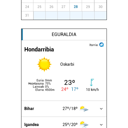
24
25
26
27
28
29
30
31
1
2
3
4
5
6
EGURALDIA
Iturria:
Hondarribia
Oskarbi
23º
Euria:
0mm
Hezetasuna:
70%
Lainoak:
0%
24º
17º
10 km/h
Elurra:
4500m
Bihar
27º
18º
Igandea
25º
20º