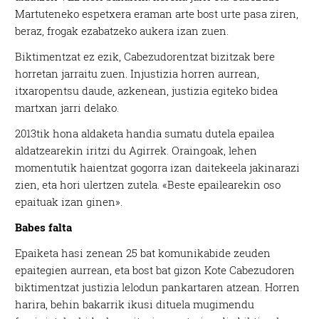
Martuteneko espetxera eraman arte bost urte pasa ziren,
beraz, frogak ezabatzeko aukera izan zuen.
Biktimentzat ez ezik, Cabezudorentzat bizitzak bere
horretan jarraitu zuen. Injustizia horren aurrean,
itxaropentsu daude, azkenean, justizia egiteko bidea
martxan jarri delako.
2013tik hona aldaketa handia sumatu dutela epailea
aldatzearekin iritzi du Agirrek. Oraingoak, lehen
momentutik haientzat gogorra izan daitekeela jakinarazi
zien, eta hori ulertzen zutela. «Beste epailearekin oso
epaituak izan ginen».
Babes falta
Epaiketa hasi zenean 25 bat komunikabide zeuden
epaitegien aurrean, eta bost bat gizon Kote Cabezudoren
biktimentzat justizia lelodun pankartaren atzean. Horren
harira, behin bakarrik ikusi dituela mugimendu