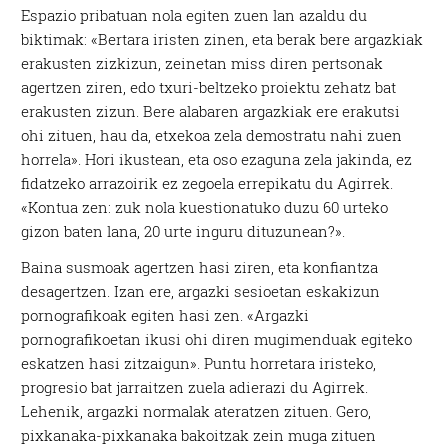
Espazio pribatuan nola egiten zuen lan azaldu du
biktimak: «Bertara iristen zinen, eta berak bere argazkiak
erakusten zizkizun, zeinetan miss diren pertsonak
agertzen ziren, edo txuri-beltzeko proiektu zehatz bat
erakusten zizun. Bere alabaren argazkiak ere erakutsi
ohi zituen, hau da, etxekoa zela demostratu nahi zuen
horrela». Hori ikustean, eta oso ezaguna zela jakinda, ez
fidatzeko arrazoirik ez zegoela errepikatu du Agirrek.
«Kontua zen: zuk nola kuestionatuko duzu 60 urteko
gizon baten lana, 20 urte inguru dituzunean?».
Baina susmoak agertzen hasi ziren, eta konfiantza
desagertzen. Izan ere, argazki sesioetan eskakizun
pornografikoak egiten hasi zen. «Argazki
pornografikoetan ikusi ohi diren mugimenduak egiteko
eskatzen hasi zitzaigun». Puntu horretara iristeko,
progresio bat jarraitzen zuela adierazi du Agirrek.
Lehenik, argazki normalak ateratzen zituen. Gero,
pixkanaka-pixkanaka bakoitzak zein muga zituen