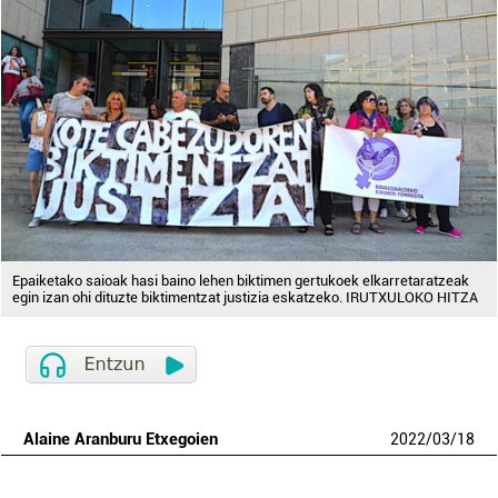
Epaiketako saioak hasi baino lehen biktimen gertukoek elkarretaratzeak
egin izan ohi dituzte biktimentzat justizia eskatzeko. IRUTXULOKO HITZA
Alaine Aranburu Etxegoien
2022
/
03
/
18