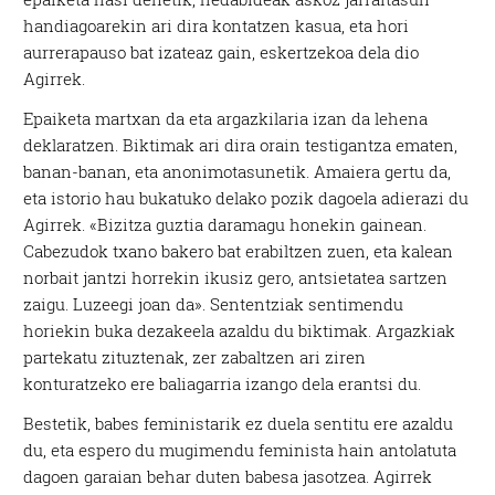
handiagoarekin ari dira kontatzen kasua, eta hori
aurrerapauso bat izateaz gain, eskertzekoa dela dio
Agirrek.
Epaiketa martxan da eta argazkilaria izan da lehena
deklaratzen. Biktimak ari dira orain testigantza ematen,
banan-banan, eta anonimotasunetik. Amaiera gertu da,
eta istorio hau bukatuko delako pozik dagoela adierazi du
Agirrek. «Bizitza guztia daramagu honekin gainean.
Cabezudok txano bakero bat erabiltzen zuen, eta kalean
norbait jantzi horrekin ikusiz gero, antsietatea sartzen
zaigu. Luzeegi joan da». Sententziak sentimendu
horiekin buka dezakeela azaldu du biktimak. Argazkiak
partekatu zituztenak, zer zabaltzen ari ziren
konturatzeko ere baliagarria izango dela erantsi du.
Bestetik, babes feministarik ez duela sentitu ere azaldu
du, eta espero du mugimendu feminista hain antolatuta
dagoen garaian behar duten babesa jasotzea. Agirrek