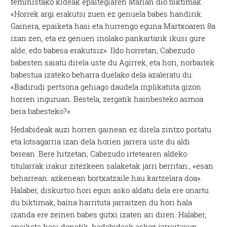
feministako kideak epaitegiaren atarian dio biktimak.
«Horrek argi erakutsi zuen ez genuela babes handirik.
Gainera, epaiketa hasi eta hurrengo eguna Martxoaren 8a
izan zen, eta ez genuen inolako pankartarik ikusi gure
alde, edo babesa erakutsiz». Ildo horretan, Cabezudo
babesten saiatu direla uste du Agirrek, eta hori, norbaitek
babestua izateko beharra duelako dela azaleratu du.
«Badirudi pertsona gehiago daudela inplikatuta gizon
horren inguruan. Bestela, zergatik hainbesteko asmoa
bera babesteko?».
Hedabideak auzi horren gainean ez direla zintzo portatu
eta lotsagarria izan dela horien jarrera uste du aldi
berean. Bere hitzetan, Cabezudo irtetearen aldeko
titularrak irakur zitezkeen salaketak jarri berritan:, «esan
beharrean: azkenean bortxatzaile hau kartzelara doa».
Halaber, diskurtso hori egun asko aldatu dela ere onartu
du biktimak, baina harrituta jarraitzen du hori hala
izanda ere zeinen babes gutxi izaten ari diren. Halaber,
epaiketa hasi denetik, hedabideak askoz jarraitasun