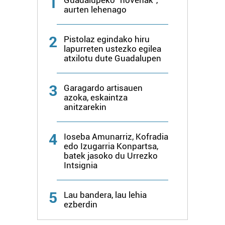
1
aurten lehenago
2
Pistolaz egindako hiru
lapurreten ustezko egilea
atxilotu dute Guadalupen
3
Garagardo artisauen
azoka, eskaintza
anitzarekin
4
Ioseba Amunarriz, Kofradia
edo Izugarria Konpartsa,
batek jasoko du Urrezko
Intsignia
5
Lau bandera, lau lehia
ezberdin