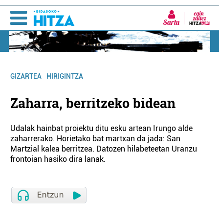
Sartu
GIZARTEA
HIRIGINTZA
Zaharra, berritzeko bidean
Udalak hainbat proiektu ditu esku artean Irungo alde
zaharrerako. Horietako bat martxan da jada: San
Martzial kalea berritzea. Datozen hilabeteetan Uranzu
frontoian hasiko dira lanak.