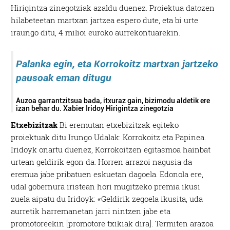
Hirigintza zinegotziak azaldu duenez. Proiektua datozen
hilabeteetan martxan jartzea espero dute, eta bi urte
iraungo ditu, 4 milioi euroko aurrekontuarekin.
Palanka egin, eta Korrokoitz martxan jartzeko
pausoak eman ditugu
Auzoa garrantzitsua bada, itxuraz gain, bizimodu aldetik ere
izan behar du. Xabier Iridoy Hirigintza zinegotzia
Etxebizitzak
Bi eremutan etxebizitzak egiteko
proiektuak ditu Irungo Udalak: Korrokoitz eta Papinea.
Iridoyk onartu duenez, Korrokoitzen egitasmoa hainbat
urtean geldirik egon da. Horren arrazoi nagusia da
eremua jabe pribatuen eskuetan dagoela. Edonola ere,
udal gobernura iristean hori mugitzeko premia ikusi
zuela aipatu du Iridoyk: «Geldirik zegoela ikusita, uda
aurretik harremanetan jarri nintzen jabe eta
promotoreekin [promotore txikiak dira]. Termiten arazoa