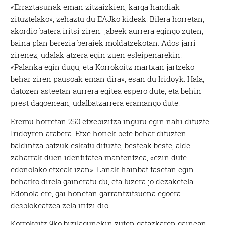
«Erraztasunak eman zitzaizkien, karga handiak
zituztelako», zehaztu du EAJko kideak. Bilera horretan,
akordio batera iritsi ziren: jabeek aurrera egingo zuten,
baina plan berezia beraiek moldatzekotan. Ados jarri
zirenez, udalak atzera egin zuen esleipenarekin.
«Palanka egin dugu, eta Korrokoitz martxan jartzeko
behar ziren pausoak eman dira», esan du Iridoyk. Hala,
datozen asteetan aurrera egitea espero dute, eta behin
prest dagoenean, udalbatzarrera eramango dute.
Eremu horretan 250 etxebizitza inguru egin nahi dituzte
Iridoyren arabera. Etxe horiek bete behar dituzten
baldintza batzuk eskatu dituzte, besteak beste, alde
zaharrak duen identitatea mantentzea, «ezin dute
edonolako etxeak izan». Lanak hainbat fasetan egin
beharko direla gaineratu du, eta luzera jo dezaketela.
Edonola ere, gai honetan garrantzitsuena egoera
desblokeatzea zela iritzi dio.
Korrokoitz 9ko bizilagunekin zuten gatazkaren gainean,