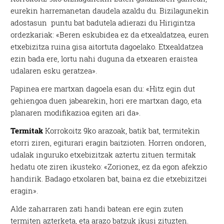
eurekin harremanetan daudela azaldu du. Bizilagunekin
adostasun
puntu bat badutela adierazi du Hirigintza
ordezkariak: «Beren eskubidea ez da etxealdatzea, euren
etxebizitza ruina gisa aitortuta dagoelako. Etxealdatzea
ezin bada ere, lortu nahi duguna da etxearen eraistea
udalaren esku geratzea».
Papinea ere martxan dagoela esan du: «Hitz egin dut
gehiengoa duen jabearekin, hori ere martxan dago, eta
planaren modifikazioa egiten ari da».
Termitak
Korrokoitz 9ko arazoak, batik bat, termitekin
etorri ziren, egiturari eragin baitzioten. Horren ondoren,
udalak inguruko etxebizitzak aztertu zituen termitak
hedatu ote ziren ikusteko: «Zorionez, ez da egon afekzio
handirik. Badago etxolaren bat, baina ez die etxebizitzei
eragin».
Alde zaharraren zati handi batean ere egin zuten
termiten azterketa, eta arazo batzuk ikusi zituzten.