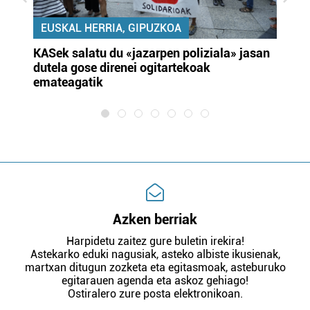
EUSKAL HERRIA, GIPUZKOA
KASek salatu du «jazarpen poliziala» jasan
Pa
dutela gose direnei ogitartekoak
da
emateagatik
«s
Azken berriak
Harpidetu zaitez gure buletin irekira!
Astekarko eduki nagusiak, asteko albiste ikusienak,
martxan ditugun zozketa eta egitasmoak, asteburuko
egitarauen agenda eta askoz gehiago!
Ostiralero zure posta elektronikoan.