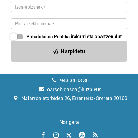
Pribatutasun Politika
irakurri eta onartzen dut.
Harpidetu
943 34 03 30
oarsobidasoa@hitza.eus
Nafarroa etorbidea 26, Errenteria-Orereta 20100
Nor gara