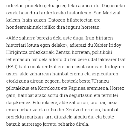
urteetan proiektu gehiago egiteko asmoa
du. Dagoeneko
obrak hasi dira hiriko kasko historikoan, San Martzial
kalean, hain zuzen. Datozen hilabeteetan ere
hondeamakinak ibiliko dira inguru horretan.
«Alde zaharra berezia dela uste dugu, Irun hiriaren
historiari lotuta egon delako», adierazi du Xabier Iridoy
Hirigintza ordezkariak. Zentzu horretan, politikoki
lehentasun bat dela aitortu du bai bere udal taldearentzat
(EAJ) baita udalarentzat ere bere osotasunean. Iridoyren
ustez, alde zaharrean hainbat eremu eta azpiegituren
etorkizuna airean zegoen, besteak beste,
?
Uranzu
pilotalekua eta Korrokoitz eta Papinea eremuena. Horrez
gain, hainbat arazo sortu dira segurtasun eta termitei
dagokienez. Edonola ere, alde zaharrari, oro har, bizia
eman behar zaiola iritzi dio. Zentzu horretan, hainbat
proiektu martxan jarri dituztela aipatu du, eta beste
batzuk aurrerago jorratu beharko direla.