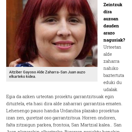
Zeintzuk
dira
auzoan
dauden
arazo
nagusiak?
Urteetan
alde
zaharra
nahiko
Aitziber Gayoso Alde Zaharra-San Juan auzo
baztertuta
elkarteko kidea.
eduki du
udalak.
Egia da azken urteotan proiektu garrantzitsuak egin
dituztela, eta hasi dira alde zaharrari garrantzia ematen.
Lehenengo pauso handia Urdanibia plazako proiektua
izan zen, guretzat oso garrantzitsua. Horren ondoren,
falta zitzaigun parkea, frontoia, San Martzial kalea… San
Juan plazarekin elkartzeko. Bigarren proiektu honekin