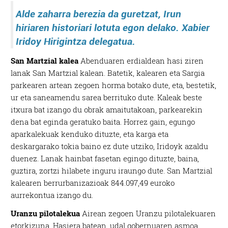
Alde zaharra berezia da guretzat, Irun
hiriaren historiari lotuta egon delako. Xabier
Iridoy Hirigintza delegatua.
San Martzial kalea
Abenduaren erdialdean hasi ziren
lanak San Martzial kalean. Batetik, kalearen eta Sargia
parkearen artean zegoen horma botako dute, eta, bestetik,
ur eta saneamendu sarea berrituko dute. Kaleak beste
itxura bat izango du obrak amaitutakoan, parkearekin
dena bat eginda geratuko baita. Horrez gain, egungo
aparkalekuak kenduko dituzte, eta karga eta
deskargarako tokia baino ez dute utziko, Iridoyk azaldu
duenez. Lanak hainbat fasetan egingo dituzte, baina,
guztira, zortzi hilabete inguru iraungo dute. San Martzial
kalearen berrurbanizazioak 844.097,49 euroko
aurrekontua izango du.
Uranzu pilotalekua
Airean zegoen Uranzu pilotalekuaren
etorkizuna. Hasiera batean, udal gobernuaren asmoa