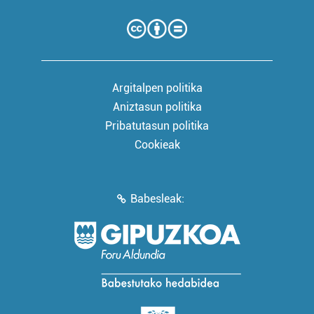
Argitalpen politika
Aniztasun politika
Pribatutasun politika
Cookieak
Babesleak: