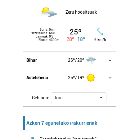
Zeru hodeitsuak
25º
Euria:
0mm
Hezetasuna:
64%
Lainoak:
0%
28º
18º
6 km/h
Elurra:
4300m
Bihar
26º
20º
Astelehena
26º
19º
Gehiago:
Irun
Azken 7 egunetako irakurrienak
Guadalupeko "novenak",