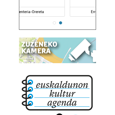
Errenteria-Orereta