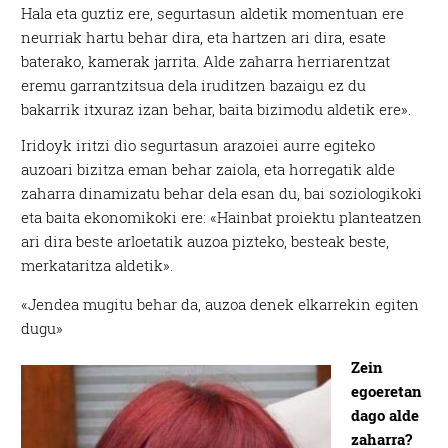
Hala eta guztiz ere, segurtasun aldetik momentuan ere
neurriak hartu behar dira, eta hartzen ari dira, esate
baterako, kamerak jarrita. Alde zaharra herriarentzat
eremu garrantzitsua dela iruditzen bazaigu ez du
bakarrik itxuraz izan behar, baita bizimodu aldetik ere».
Iridoyk iritzi dio segurtasun arazoiei aurre egiteko
auzoari bizitza eman behar zaiola, eta horregatik alde
zaharra dinamizatu behar dela esan du, bai soziologikoki
eta baita ekonomikoki ere: «Hainbat proiektu planteatzen
ari dira beste arloetatik auzoa pizteko, besteak beste,
merkataritza aldetik».
«Jendea mugitu behar da, auzoa denek elkarrekin egiten
dugu»
Zein
egoeretan
dago alde
zaharra?