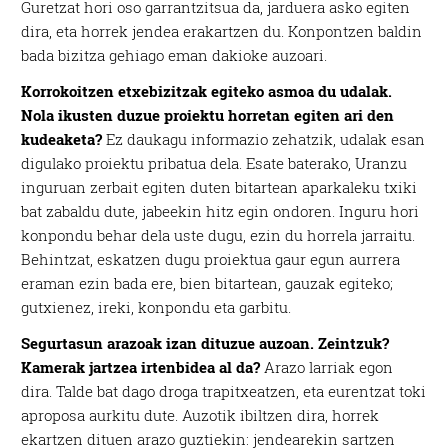
Guretzat hori oso garrantzitsua da, jarduera asko egiten
dira, eta horrek jendea erakartzen du. Konpontzen baldin
bada bizitza gehiago eman dakioke auzoari.
Korrokoitzen etxebizitzak egiteko asmoa du udalak.
Nola ikusten duzue proiektu horretan egiten ari den
kudeaketa?
Ez daukagu informazio zehatzik, udalak esan
digulako proiektu pribatua dela. Esate baterako, Uranzu
inguruan zerbait egiten duten bitartean aparkaleku txiki
bat zabaldu dute, jabeekin hitz egin ondoren. Inguru hori
konpondu behar dela uste dugu, ezin du horrela jarraitu.
Behintzat, eskatzen dugu proiektua gaur egun aurrera
eraman ezin bada ere, bien bitartean, gauzak egiteko;
gutxienez, ireki, konpondu eta garbitu.
Segurtasun arazoak izan dituzue auzoan. Zeintzuk?
Kamerak jartzea irtenbidea al da?
Arazo larriak egon
dira. Talde bat dago droga trapitxeatzen, eta eurentzat toki
aproposa aurkitu dute. Auzotik ibiltzen dira, horrek
ekartzen dituen arazo guztiekin: jendearekin sartzen