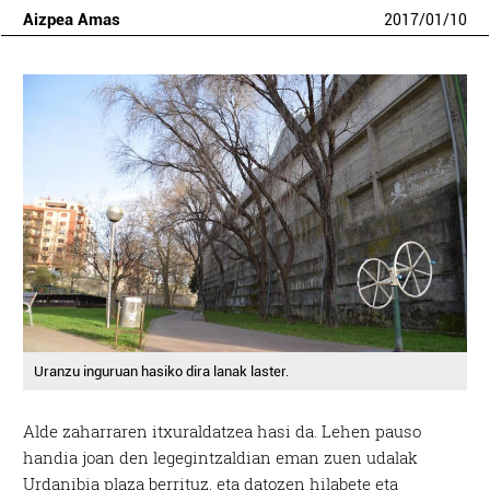
Aizpea Amas
2017
/
01
/
10
Uranzu inguruan hasiko dira lanak laster.
Alde zaharraren itxuraldatzea hasi da. Lehen pauso
handia joan den legegintzaldian eman zuen udalak
Urdanibia plaza berrituz, eta datozen hilabete eta