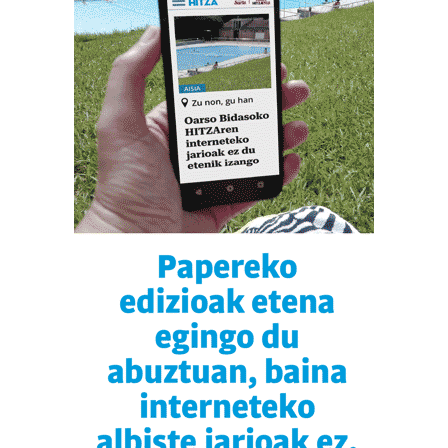
dezakezun ikusteko.
Lortu zure datu pertsonalak prozesatzeko moduari
buruzko informazio gehiago eta ezarri zure lehentasunak
datuen atalean. Edozein unetan alda edo ken dezakezu
zure baimena Cookieen adierazpenean.
Webgune honek cookie propioak eta hirugarrenen cookie-
fitxategiak erabiltzen ditu. Zure esperientzia eta
zerbitzuak hobetzeko asmoz, cookie teknologiaz
baliatzen gara. Ohar hau onartuz gero, teknologia hori
erabiltzeko baimen esplizitua ematen diguzu.
Gehiago
irakurri