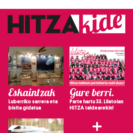
Eskaintzak
Gure berri.
Luberriko sarrera eta
Parte hartu 33. Lilatoian
bisita gidatua
HITZA taldearekin!
+