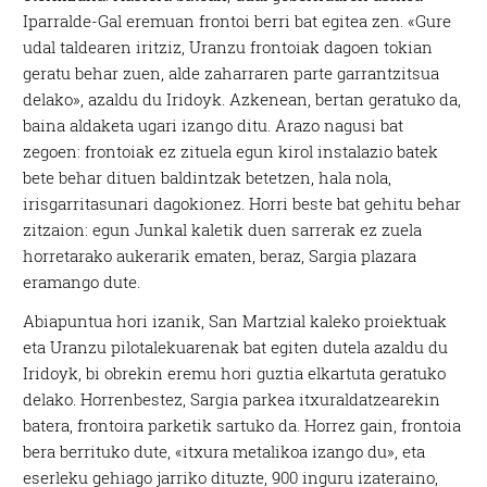
Iparralde-Gal eremuan frontoi berri bat egitea zen. «Gure
udal taldearen iritziz, Uranzu frontoiak dagoen tokian
geratu behar zuen, alde zaharraren parte garrantzitsua
delako», azaldu du Iridoyk. Azkenean, bertan geratuko da,
baina aldaketa ugari izango ditu. Arazo nagusi bat
zegoen: frontoiak ez zituela egun kirol instalazio batek
bete behar dituen baldintzak betetzen, hala nola,
irisgarritasunari dagokionez. Horri beste bat gehitu behar
zitzaion: egun Junkal kaletik duen sarrerak ez zuela
horretarako aukerarik ematen, beraz, Sargia plazara
eramango dute.
Abiapuntua hori izanik, San Martzial kaleko proiektuak
eta Uranzu pilotalekuarenak bat egiten dutela azaldu du
Iridoyk, bi obrekin eremu hori guztia elkartuta geratuko
delako. Horrenbestez, Sargia parkea itxuraldatzearekin
batera, frontoira parketik sartuko da. Horrez gain, frontoia
bera berrituko dute, «itxura metalikoa izango du», eta
eserleku gehiago jarriko dituzte, 900 inguru izateraino,