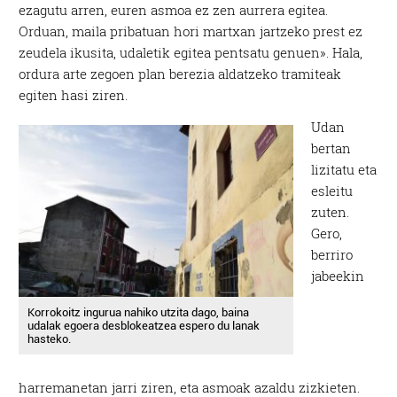
ezagutu arren, euren asmoa ez zen aurrera egitea.
Orduan, maila pribatuan hori martxan jartzeko prest ez
zeudela ikusita, udaletik egitea pentsatu genuen». Hala,
ordura arte zegoen plan berezia aldatzeko tramiteak
egiten hasi ziren.
Udan
bertan
lizitatu eta
esleitu
zuten.
Gero,
berriro
jabeekin
Korrokoitz ingurua nahiko utzita dago, baina
udalak egoera desblokeatzea espero du lanak
hasteko.
harremanetan jarri ziren, eta asmoak azaldu zizkieten.