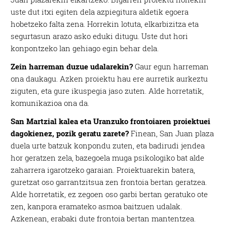
uste dut itxi egiten dela azpiegitura aldetik egoera
hobetzeko falta zena. Horrekin lotuta, elkarbizitza eta
segurtasun arazo asko eduki ditugu. Uste dut hori
konpontzeko lan gehiago egin behar dela.
Zein harreman duzue udalarekin?
Gaur egun harreman
ona daukagu. Azken proiektu hau ere aurretik aurkeztu
ziguten, eta gure ikuspegia jaso zuten. Alde horretatik,
komunikazioa ona da.
San Martzial kalea eta Uranzuko frontoiaren proiektuei
dagokienez, pozik geratu zarete?
Finean, San Juan plaza
duela urte batzuk konpondu zuten, eta badirudi jendea
hor geratzen zela, bazegoela muga psikologiko bat alde
zaharrera igarotzeko garaian. Proiektuarekin batera,
guretzat oso garrantzitsua zen frontoia bertan geratzea.
Alde horretatik, ez zegoen oso garbi bertan geratuko ote
zen, kanpora eramateko asmoa baitzuen udalak.
Azkenean, erabaki dute frontoia bertan mantentzea.