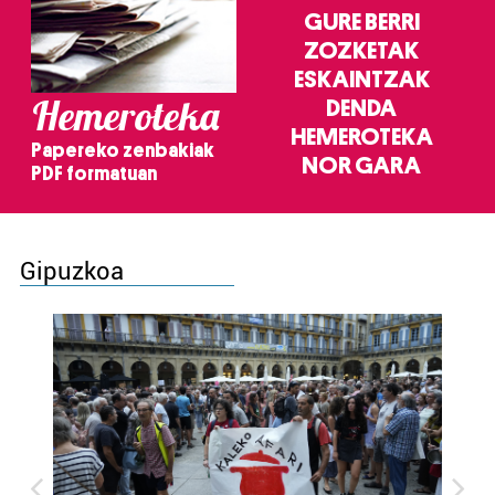
GURE BERRI
ZOZKETAK
ESKAINTZAK
Hemeroteka
DENDA
HEMEROTEKA
Papereko zenbakiak
NOR GARA
PDF formatuan
Gipuzkoa