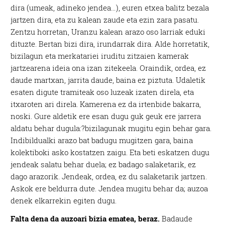
dira (umeak, adineko jendea…), euren etxea balitz bezala
jartzen dira, eta zu kalean zaude eta ezin zara pasatu.
Zentzu horretan, Uranzu kalean arazo oso larriak eduki
dituzte. Bertan bizi dira, irundarrak dira. Alde horretatik,
bizilagun eta merkatariei iruditu zitzaien kamerak
jartzearena ideia ona izan zitekeela. Oraindik, ordea, ez
daude martxan, jarrita daude, baina ez piztuta. Udaletik
esaten digute tramiteak oso luzeak izaten direla, eta
itxaroten ari direla. Kamerena ez da irtenbide bakarra,
noski. Gure aldetik ere esan dugu guk geuk ere jarrera
aldatu behar dugula:
?
bizilagunak mugitu egin behar gara.
Indibildualki arazo bat badugu mugitzen gara, baina
kolektiboki asko kostatzen zaigu. Eta beti eskatzen dugu
jendeak salatu behar duela; ez badago salaketarik, ez
dago arazorik. Jendeak, ordea, ez du salaketarik jartzen.
Askok ere beldurra dute. Jendea mugitu behar da; auzoa
denek elkarrekin egiten dugu.
Falta dena da auzoari bizia ematea, beraz.
Badaude