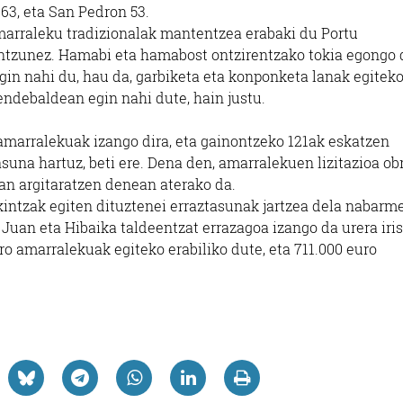
63, eta San Pedron 53.
arraleku tradizionalak mantentzea erabaki du Portu
antzunez. Hamabi eta hamabost ontzirentzako tokia egongo 
in nahi du, hau da, garbiketa eta konponketa lanak egiteko
ndebaldean egin nahi dute, hain justu.
amarralekuak izango dira, eta gainontzeko 121ak eskatzen
suna hartuz, beti ere. Dena den, amarralekuen lizitazioa ob
ean argitaratzen denean aterako da.
kintzak egiten dituztenei erraztasunak jartzea dela nabar
Juan eta Hibaika taldeentzat errazagoa izango da urera iris
ro amarralekuak egiteko erabiliko dute, eta 711.000 euro
Ileapaindegiak
Janari dendak
KATXUTXA
LIZAR HARATEG
ILEAPAINDEGIA
URDAITEGIA