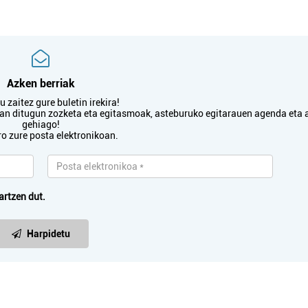
Hondarribia
Oiartzun
Azken berriak
 zaitez gure buletin irekira!
txan ditugun zozketa eta egitasmoak, asteburuko egitarauen agenda eta 
gehiago!
ro zure posta elektronikoan.
artzen dut.
Harpidetu