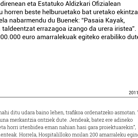
direnean eta Estatuko Aldizkari Ofizialean
u horren beste helburuetako bat uretako ekintz
 dela nabarmendu du Buenek: “Pasaia Kayak,
 taldeentzat errazagoa izango da urera iristea”.
300.000 euro amarralekuak egiteko erabiliko dute
201
nahi ditu udara baino lehen, trafikoa ordenatzeko asmotan.
asuna merkantzia ontziek dute. Jendeak, batez ere adineko
eta horri irtenbidea eman nahian hasi gara proiektuarekin”,
enteak. Horrela, Hospitalilloko moilan 200 amarraleku egi