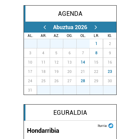
AGENDA
Abuztua 2026
AL.
AR.
AZ.
OG.
OL.
LR.
IG.
27
28
29
30
31
1
2
3
4
5
6
7
8
9
10
11
12
13
14
15
16
17
18
19
20
21
22
23
24
25
26
27
28
29
30
31
1
2
3
4
5
6
EGURALDIA
Iturria:
Hondarribia