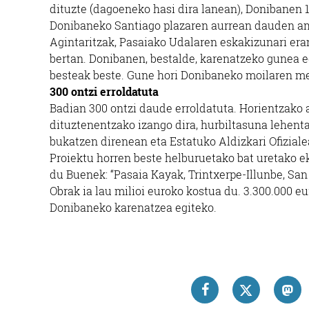
dituzte (dagoeneko hasi dira lanean), Donibanen 1
Donibaneko Santiago plazaren aurrean dauden am
Agintaritzak, Pasaiako Udalaren eskakizunari er
bertan. Donibanen, bestalde, karenatzeko gunea eg
besteak beste. Gune hori Donibaneko moilaren me
300 ontzi erroldatuta
Badian 300 ontzi daude erroldatuta. Horientzako 
dituztenentzako izango dira, hurbiltasuna lehenta
bukatzen direnean eta Estatuko Aldizkari Ofizial
Proiektu horren beste helburuetako bat uretako e
du Buenek: “Pasaia Kayak, Trintxerpe-Illunbe, San 
Obrak ia lau milioi euroko kostua du. 3.300.000 eu
Donibaneko karenatzea egiteko.
Janari dendak
LIZAR HARATEGI-
URDAITEGIA