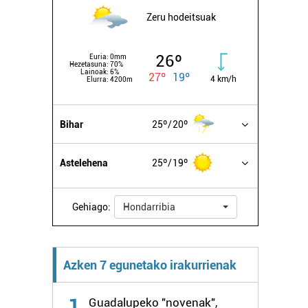
Zeru hodeitsuak
26º
Euria:
0mm
Hezetasuna:
70%
Lainoak:
6%
27º
19º
4 km/h
Elurra:
4200m
Bihar
25º
20º
Astelehena
25º
19º
Gehiago:
Hondarribia
Azken 7 egunetako irakurrienak
1
Guadalupeko "novenak",