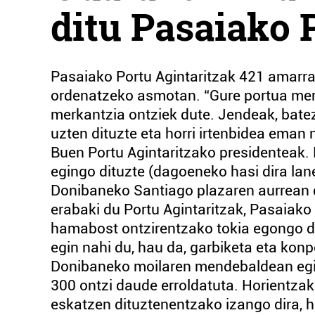
ditu Pasaiako 
Pasaiako Portu Agintaritzak 421 amarral
ordenatzeko asmotan. “Gure portua merk
merkantzia ontziek dute. Jendeak, batez
uzten dituzte eta horri irtenbidea eman 
Buen Portu Agintaritzako presidenteak. 
egingo dituzte (dagoeneko hasi dira la
Donibaneko Santiago plazaren aurrean 
erabaki du Portu Agintaritzak, Pasaiak
hamabost ontzirentzako tokia egongo d
egin nahi du, hau da, garbiketa eta kon
Donibaneko moilaren mendebaldean egin 
300 ontzi daude erroldatuta. Horientza
eskatzen dituztenentzako izango dira, h