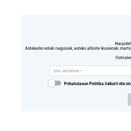
Oiartzun
Harpidetu
Astekarko eduki nagusiak, asteko albiste ikusienak, mar
Ostirale
Pribatutasun Politika
irakurri eta on