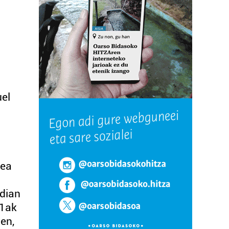
uel
nea
adian
21ak
en,