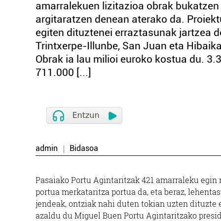
amarralekuen lizitazioa obrak bukatzen 
argitaratzen denean aterako da. Proiekt
egiten dituztenei erraztasunak jartzea
Trintxerpe-Illunbe, San Juan eta Hibaika
Obrak ia lau milioi euroko kostua du. 3.
711.000 [...]
admin
Bidasoa
Pasaiako Portu Agintaritzak 421 amarraleku egin 
portua merkataritza portua da, eta beraz, lehent
jendeak, ontziak nahi duten tokian uzten dituzte 
azaldu du Miguel Buen Portu Agintaritzako presid