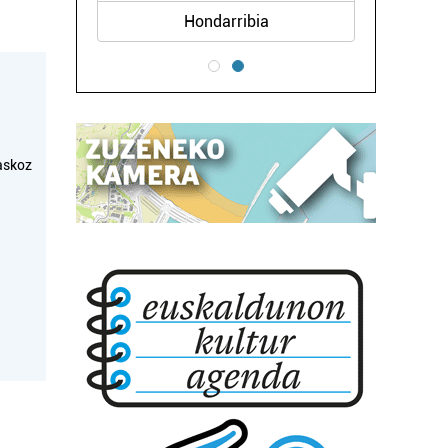
Hondarribia
askoz