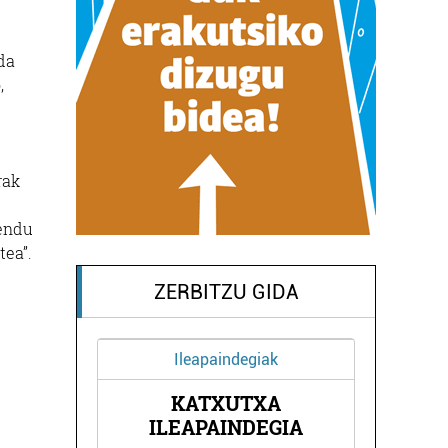
da
,
rak
mendu
tea”.
ZERBITZU GIDA
Ileapaindegiak
I-
KATXUTXA
ILEAPAINDEGIA