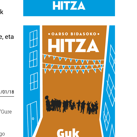
ak
, eta
1
/
01
/
18
 “Gure
ngo