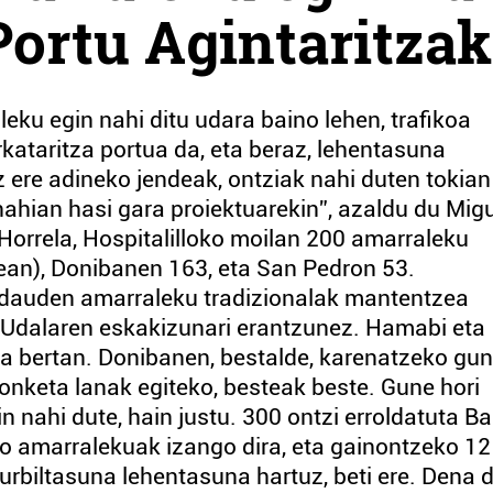
Portu Agintaritzak
eku egin nahi ditu udara baino lehen, trafikoa
ataritza portua da, eta beraz, lehentasuna
 ere adineko jendeak, ontziak nahi duten tokian
nahian hasi gara proiektuarekin”, azaldu du Mig
Horrela, Hospitalilloko moilan 200 amarraleku
nean), Donibanen 163, eta San Pedron 53.
dauden amarraleku tradizionalak mantentzea
o Udalaren eskakizunari erantzunez. Hamabi eta
a bertan. Donibanen, bestalde, karenatzeko gu
ponketa lanak egiteko, besteak beste. Gune hori
nahi dute, hain justu. 300 ontzi erroldatuta B
ko amarralekuak izango dira, eta gainontzeko 1
urbiltasuna lehentasuna hartuz, beti ere. Dena d