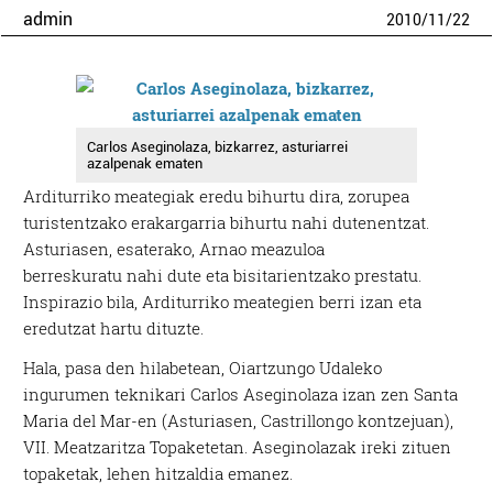
admin
2010
/
11
/
22
Carlos Aseginolaza, bizkarrez, asturiarrei
azalpenak ematen
Arditurriko meategiak eredu bihurtu dira, zorupea
turistentzako erakargarria bihurtu nahi dutenentzat.
Asturiasen, esaterako, Arnao meazuloa
berreskuratu nahi dute eta bisitarientzako prestatu.
Inspirazio bila, Arditurriko meategien berri izan eta
eredutzat hartu dituzte.
Hala, pasa den hilabetean, Oiartzungo Udaleko
ingurumen teknikari Carlos Aseginolaza izan zen Santa
Maria del Mar-en (Asturiasen, Castrillongo kontzejuan),
VII. Meatzaritza Topaketetan. Aseginolazak ireki zituen
topaketak, lehen hitzaldia emanez.