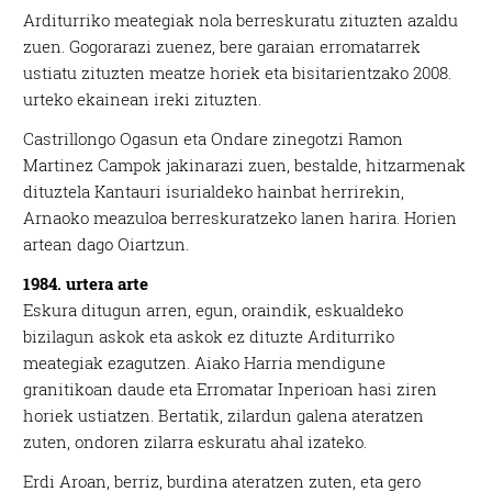
Arditurriko meategiak nola berreskuratu zituzten azaldu
zuen. Gogorarazi zuenez, bere garaian erromatarrek
ustiatu zituzten meatze horiek eta bisitarientzako 2008.
urteko ekainean ireki zituzten.
Castrillongo Ogasun eta Ondare zinegotzi Ramon
Martinez Campok jakinarazi zuen, bestalde, hitzarmenak
dituztela Kantauri isurialdeko hainbat herrirekin,
Arnaoko meazuloa berreskuratzeko lanen harira. Horien
artean dago Oiartzun.
1984. urtera arte
Eskura ditugun arren, egun, oraindik, eskualdeko
bizilagun askok eta askok ez dituzte Arditurriko
meategiak ezagutzen. Aiako Harria mendigune
granitikoan daude eta Erromatar Inperioan hasi ziren
horiek ustiatzen. Bertatik, zilardun galena ateratzen
zuten, ondoren zilarra eskuratu ahal izateko.
Erdi Aroan, berriz, burdina ateratzen zuten, eta gero