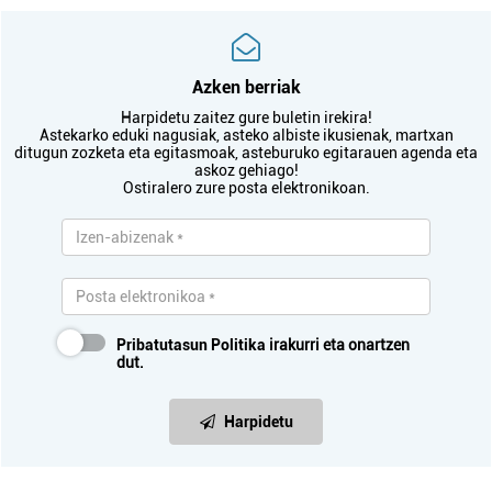
Azken berriak
Harpidetu zaitez gure buletin irekira!
Astekarko eduki nagusiak, asteko albiste ikusienak, martxan
ditugun zozketa eta egitasmoak, asteburuko egitarauen agenda eta
askoz gehiago!
Ostiralero zure posta elektronikoan.
Pribatutasun Politika
irakurri eta onartzen
dut.
Harpidetu