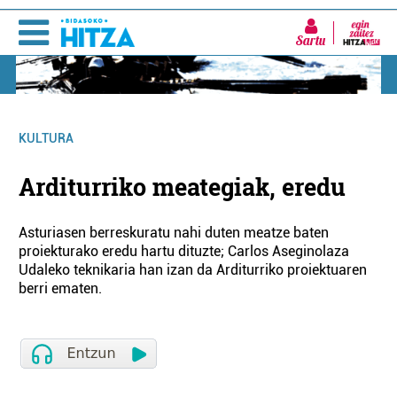
Sartu
KULTURA
Arditurriko meategiak, eredu
Asturiasen berreskuratu nahi duten meatze baten
proiekturako eredu hartu dituzte; Carlos Aseginolaza
Udaleko teknikaria han izan da Arditurriko proiektuaren
berri ematen.