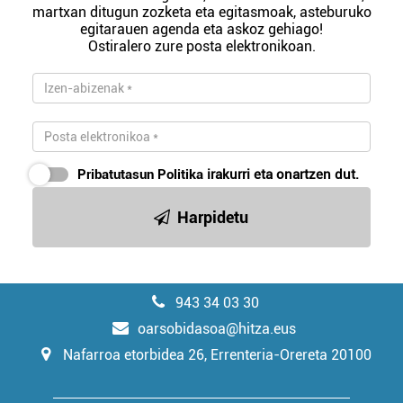
martxan ditugun zozketa eta egitasmoak, asteburuko
egitarauen agenda eta askoz gehiago!
Ostiralero zure posta elektronikoan.
Pribatutasun Politika
irakurri eta onartzen dut.
Harpidetu
943 34 03 30
oarsobidasoa@hitza.eus
Nafarroa etorbidea 26, Errenteria-Orereta 20100