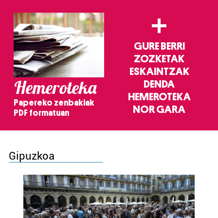
+
GURE BERRI
ZOZKETAK
ESKAINTZAK
Hemeroteka
DENDA
HEMEROTEKA
Papereko zenbakiak
NOR GARA
PDF formatuan
Gipuzkoa