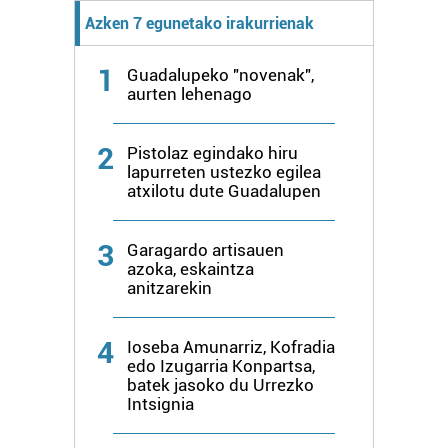
Azken 7 egunetako irakurrienak
1
Guadalupeko "novenak",
aurten lehenago
2
Pistolaz egindako hiru
lapurreten ustezko egilea
atxilotu dute Guadalupen
3
Garagardo artisauen
azoka, eskaintza
anitzarekin
4
Ioseba Amunarriz, Kofradia
edo Izugarria Konpartsa,
batek jasoko du Urrezko
Intsignia