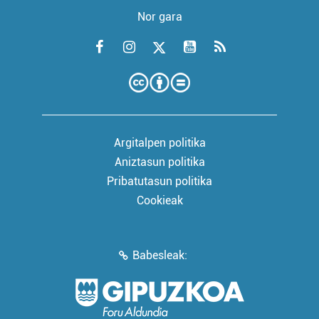
Nor gara
Argitalpen politika
Aniztasun politika
Pribatutasun politika
Cookieak
Babesleak: