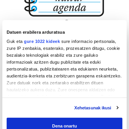
Datuen erabilera arduratsua
Guk eta
gure 1022 kideek
sure informacio pertsonala,
zure IP zenbakia, esaterako, prozesatzen ditugu, cookie
bezalako teknologiak erabiliz eta zure gailuko
informazioak azitzen dugu publizitate eta eduki
pertsonalizatua, publizitatearen eta edukiaren neurketa,
audientzia-ikerketa eta zerbitzuen garapena eskaintzeko.
Zure datuak nork eta zertarako erabiltzen dituen
hautatzeko aukera duzu. Zure onespena aldatzen edo
deuseztatzen ahal duzu edozein momentutan, Cookie
deklaraziotik edo Privacy triggerean klikatuz.
Xehetasunak ikusi
If you allow, we would also like to:
Collect information about your geographical
Dena onartu