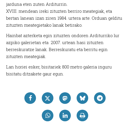
jarduna eten zuten Arditurrin.
XVIII. mendean ireki zituzten berriro meategiak, eta
bertan lanean izan ziren 1984. urtera arte. Orduan gelditu
zituzten meategietako lanak betirako.
Hainbat azterketa egin zituzten ondoren Arditurriko lur
azpiko galerietan eta 2007. urtean hasi zituzten
berreskuratze lanak. Berreskuratu eta berritu egin
zituzten meategiak.
Lan horiei esker, bisitariek 800 metro galeria inguru
bisitatu ditzakete gaur egun.