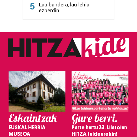
5
Lau bandera, lau lehia
ezberdin
Eskaintzak
Gure berri.
EUSKAL HERRIA
Parte hartu 33. Lilatoian
MUSEOA
HITZA taldearekin!