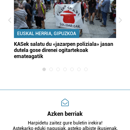
EUSKAL HERRIA, GIPUZKOA
KASek salatu du «jazarpen poliziala» jasan
Pa
dutela gose direnei ogitartekoak
da
emateagatik
«s
Azken berriak
Harpidetu zaitez gure buletin irekira!
Astekarko eduki nagusiak, asteko albiste ikusienak,