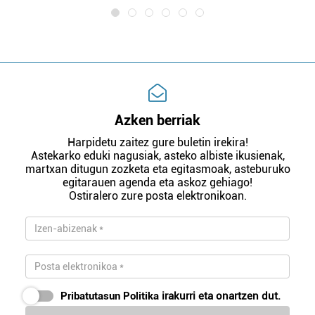
Azken berriak
Harpidetu zaitez gure buletin irekira!
Astekarko eduki nagusiak, asteko albiste ikusienak,
martxan ditugun zozketa eta egitasmoak, asteburuko
egitarauen agenda eta askoz gehiago!
Ostiralero zure posta elektronikoan.
Pribatutasun Politika
irakurri eta onartzen dut.