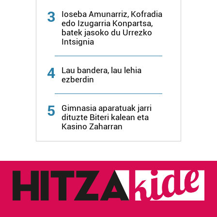
3
Ioseba Amunarriz, Kofradia
edo Izugarria Konpartsa,
batek jasoko du Urrezko
Intsignia
4
Lau bandera, lau lehia
ezberdin
5
Gimnasia aparatuak jarri
dituzte Biteri kalean eta
Kasino Zaharran