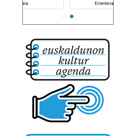
Errenteria-Orereta