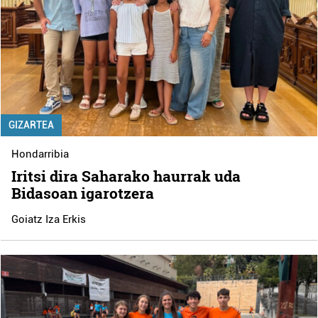
GIZARTEA
Hondarribia
Iritsi dira Saharako haurrak uda
Bidasoan igarotzera
Goiatz Iza Erkis