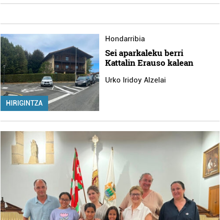
Hondarribia
Sei aparkaleku berri
Kattalin Erauso kalean
Urko Iridoy Alzelai
HIRIGINTZA