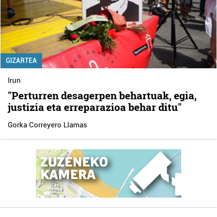
GIZARTEA
Irun
"Perturren desagerpen behartuak, egia,
justizia eta erreparazioa behar ditu"
Gorka Correyero Llamas