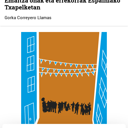
Emaitza onak eta errekorrak Espainiako
Txapelketan
Gorka Correyero Llamas