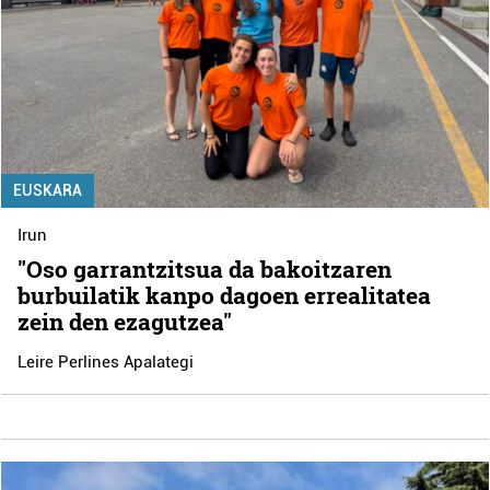
EUSKARA
Irun
"Oso garrantzitsua da bakoitzaren
burbuilatik kanpo dagoen errealitatea
zein den ezagutzea"
Leire Perlines Apalategi