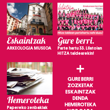
Eskaintzak
Gure berri.
ARKEOLOGIA MUSEOA
Parte hartu 33. Lilatoian
HITZA taldearekin!
+
GURE BERRI
ZOZKETAK
ESKAINTZAK
Hemeroteka
DENDA
HEMEROTEKA
Papereko zenbakiak