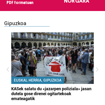
NOR GARA
PDF formatuan
Gipuzkoa
EUSKAL HERRIA, GIPUZKOA
KASek salatu du «jazarpen poliziala» jasan
Pa
dutela gose direnei ogitartekoak
da
emateagatik
«s