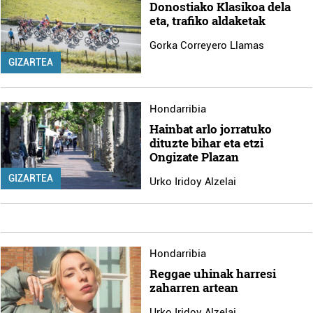
Donostiako Klasikoa dela
eta, trafiko aldaketak
Gorka Correyero Llamas
GIZARTEA
Hondarribia
Hainbat arlo jorratuko
dituzte bihar eta etzi
Ongizate Plazan
GIZARTEA
Urko Iridoy Alzelai
Hondarribia
Reggae uhinak harresi
zaharren artean
Urko Iridoy Alzelai