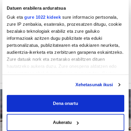
Datuen erabilera arduratsua
Guk eta
gure 1022 kideek
sure informacio pertsonala,
zure IP zenbakia, esaterako, prozesatzen ditugu, cookie
bezalako teknologiak erabiliz eta zure gailuko
informazioak azitzen dugu publizitate eta eduki
pertsonalizatua, publizitatearen eta edukiaren neurketa,
audientzia-ikerketa eta zerbitzuen garapena eskaintzeko.
Zure datuak nork eta zertarako erabiltzen dituen
hautatzeko aukera duzu. Zure onespena aldatzen edo
deuseztatzen ahal duzu edozein momentutan, Cookie
deklaraziotik edo Privacy triggerean klikatuz.
Xehetasunak ikusi
If you allow, we would also like to:
Collect information about your geographical
Dena onartu
location which can be accurate to within several
meters
Aukeratu
Identify your device by actively scanning it for
specific characteristics (fingerprinting)