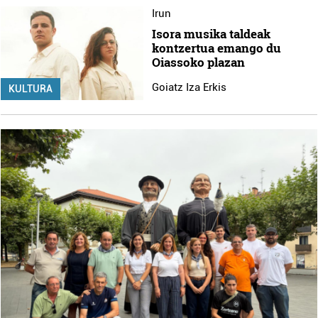
Irun
Isora musika taldeak
kontzertua emango du
Oiassoko plazan
Goiatz Iza Erkis
KULTURA