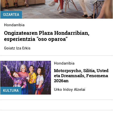
GIZARTEA
Hondarribia
Ongizatearen Plaza Hondarribian,
esperientzia "oso oparoa"
Goiatz Iza Erkis
Hondarribia
Motorpsycho, Silitia, Usted
eta Dreamnails, Fenomena
2026an
Urko Iridoy Alzelai
KULTURA