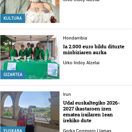
KULTURA
Hondarribia
Ia 2.000 euro bildu dituzte
minbiziaren aurka
Urko Iridoy Alzelai
GIZARTEA
Irun
Udal euskaltegiko 2026-
2027 ikastaroen izen
ematea irailaren 1ean
irekiko dute
Gorka Correyero Llamas
EUSKARA