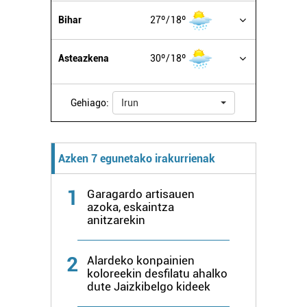
Bihar
27º
18º
Asteazkena
30º
18º
Gehiago:
Irun
Azken 7 egunetako irakurrienak
1
Garagardo artisauen
azoka, eskaintza
anitzarekin
2
Alardeko konpainien
koloreekin desfilatu ahalko
dute Jaizkibelgo kideek