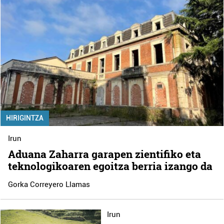
HIRIGINTZA
Irun
Aduana Zaharra garapen zientifiko eta
teknologikoaren egoitza berria izango da
Gorka Correyero Llamas
Irun