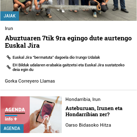
JAIAK
Irun
Abuztuaren 7tik 9ra egingo dute aurtengo
Euskal Jira
Euskal Jira “bermatuta” dagoela dio Irungo Udalak
EH Bilduk udalaren erabakia gaitzetsi eta Euskal Jira sustatzeko
deia egin du
Gorka Correyero Llamas
Hondarribia
,
Irun
Asteburuan, Irunen eta
Hondarribian zer?
Oarso Bidasoko Hitza
AGENDA