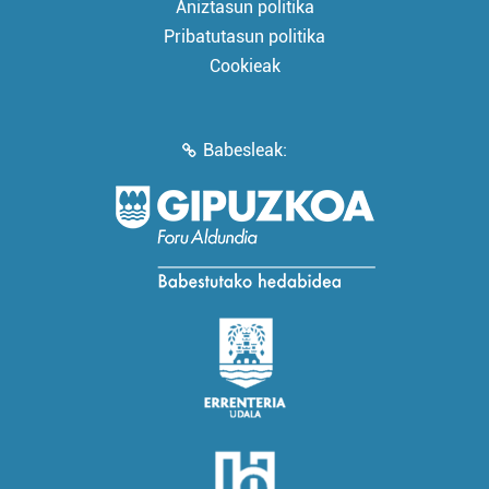
Aniztasun politika
Pribatutasun politika
Cookieak
Babesleak: