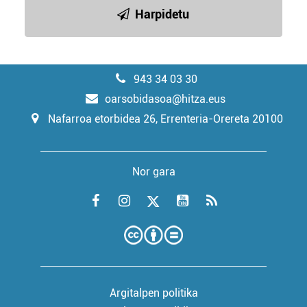
Harpidetu
943 34 03 30
oarsobidasoa@hitza.eus
Nafarroa etorbidea 26, Errenteria-Orereta 20100
Nor gara
Argitalpen politika