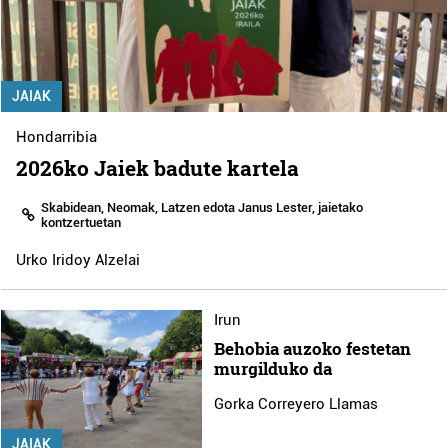
JAIAK
Hondarribia
2026ko Jaiek badute kartela
Skabidean, Neomak, Latzen edota Janus Lester, jaietako
kontzertuetan
Urko Iridoy Alzelai
Irun
Behobia auzoko festetan
murgilduko da
Gorka Correyero Llamas
JAIAK