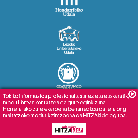
Tokiko informazioa profesionaltasunez eta euskaratik,
modu librean kontatzea da gure eginkizuna.
Horretarako zure ekarpena beharrezkoa da, eta ongi
maitatzeko modurik zintzoena da HITZAkide egitea.