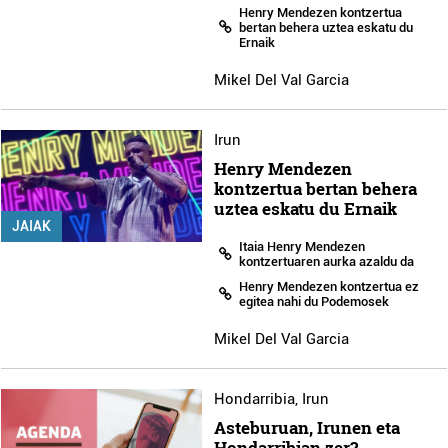
Henry Mendezen kontzertua
bertan behera uztea eskatu du
Ernaik
Mikel Del Val Garcia
Irun
Henry Mendezen
kontzertua bertan behera
uztea eskatu du Ernaik
JAIAK
Itaia Henry Mendezen
kontzertuaren aurka azaldu da
Henry Mendezen kontzertua ez
egitea nahi du Podemosek
Mikel Del Val Garcia
Hondarribia
,
Irun
Asteburuan, Irunen eta
Hondarribian zer?