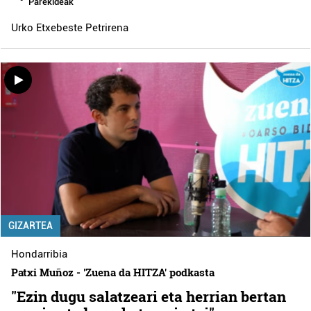
Parekideak
Urko Etxebeste Petrirena
GIZARTEA
Hondarribia
Patxi Muñoz - 'Zuena da HITZA' podkasta
"Ezin dugu salatzeari eta herrian bertan