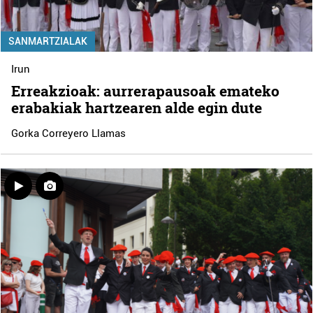
SANMARTZIALAK
Irun
Erreakzioak: aurrerapausoak emateko
erabakiak hartzearen alde egin dute
Gorka Correyero Llamas