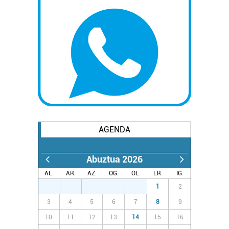
AGENDA
Abuztua 2026
AL.
AR.
AZ.
OG.
OL.
LR.
IG.
27
28
29
30
31
1
2
3
4
5
6
7
8
9
10
11
12
13
14
15
16