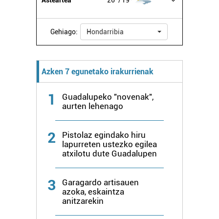
Gehiago:
Hondarribia
Azken 7 egunetako irakurrienak
1
Guadalupeko "novenak",
aurten lehenago
2
Pistolaz egindako hiru
lapurreten ustezko egilea
atxilotu dute Guadalupen
3
Garagardo artisauen
azoka, eskaintza
anitzarekin