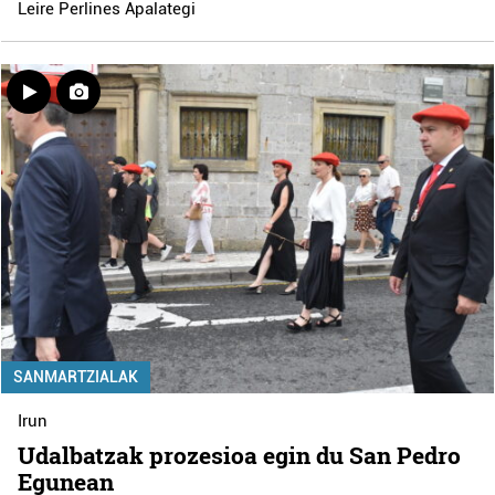
Leire Perlines Apalategi
SANMARTZIALAK
Irun
Udalbatzak prozesioa egin du San Pedro
Egunean