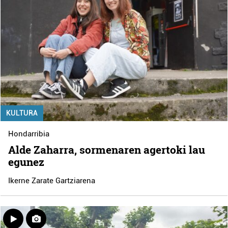
KULTURA
Hondarribia
Alde Zaharra, sormenaren agertoki lau
egunez
Ikerne Zarate Gartziarena