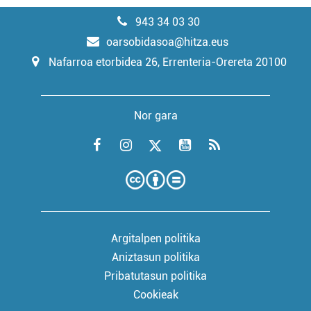
943 34 03 30
oarsobidasoa@hitza.eus
Nafarroa etorbidea 26, Errenteria-Orereta 20100
Nor gara
Argitalpen politika
Aniztasun politika
Pribatutasun politika
Cookieak