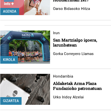
Oarso Bidasoko Hitza
AGENDA
Irun
San Martzialgo igoera,
larunbatean
Gorka Correyero Llamas
KIROLA
Hondarribia
Aldaketak Arma Plaza
Fundazioko patronatuan
Urko Iridoy Alzelai
GIZARTEA