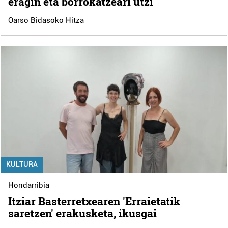
eragin eta borrokatzeari utzi"
Oarso Bidasoko Hitza
KULTURA
Hondarribia
Itziar Basterretxearen 'Erraietatik
saretzen' erakusketa, ikusgai