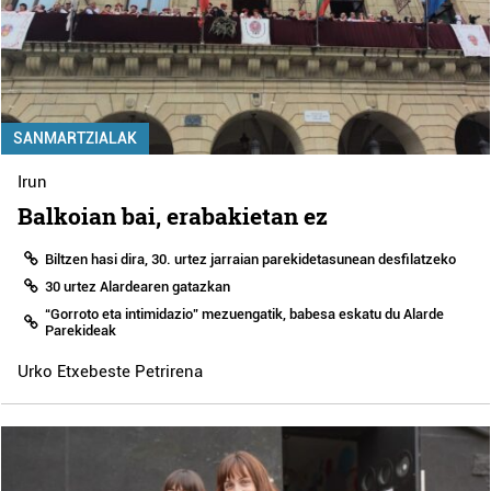
SANMARTZIALAK
Irun
Balkoian bai, erabakietan ez
Biltzen hasi dira, 30. urtez jarraian parekidetasunean desfilatzeko
30 urtez Alardearen gatazkan
“Gorroto eta intimidazio” mezuengatik, babesa eskatu du Alarde
Parekideak
Urko Etxebeste Petrirena