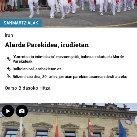
SANMARTZIALAK
Irun
Alarde Parekidea, irudietan
“Gorroto eta intimidazio” mezuengatik, babesa eskatu du Alarde
Parekideak
Balkoian bai, erabakietan ez
Biltzen hasi dira, 30. urtez jarraian parekidetasunean desfilatzeko
Oarso Bidasoko Hitza