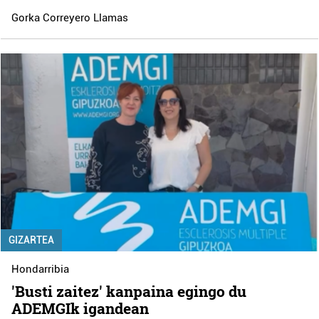
Gorka Correyero Llamas
GIZARTEA
Hondarribia
'Busti zaitez' kanpaina egingo du
ADEMGIk igandean