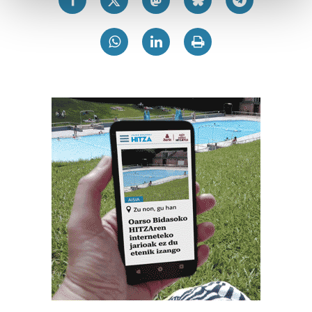
and set your preferences in the
details section
.
Guk eta gure bazkideek zure datu pertsonalak
prozesatzen ditugu, zure IP zenbakia, besteak beste,
teknologia erabiliz, cookieak adibidez, iragarki eta eduki
pertsonalizatuak eskaintzeko, iragarkiak eta edukia
neurtzeko, jendeari buruzko informazioa biltzeko eta
produktuak garatzeko. Zure datuak nork eta zertarako
erabiltzen dituen hauta dezakezu.
Bazkide batzuek ez dizute baimenik eskatzen, eta beren
interes komertzial legitimoetan babesten dira. Ikusi gure
bazkideen zerrenda, beren ustez zein helburutarako
duten interes legitimoa eta horren aurka nola egin
dezakezun ikusteko.
Lortu zure datu pertsonalak prozesatzeko moduari
buruzko informazio gehiago eta ezarri zure lehentasunak
datuen atalean. Edozein unetan alda edo ken dezakezu