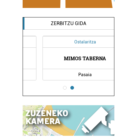
ZERBITZU GIDA
Ostalaritza
OA
MIMOS TABERNA
K
Pasaia