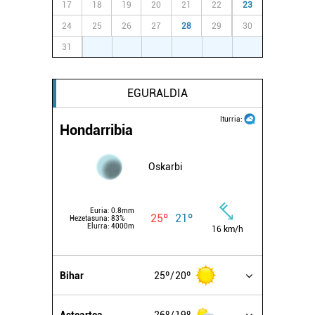
17
18
19
20
21
22
23
24
25
26
27
28
29
30
31
1
2
3
4
5
6
EGURALDIA
Iturria:
Hondarribia
Oskarbi
Euria:
0.8mm
25º
21º
Hezetasuna:
83%
Elurra:
4000m
16 km/h
Bihar
25º
20º
Asteartea
26º
19º