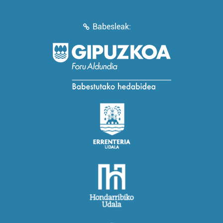
Babesleak: