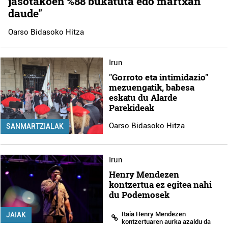
jasotakoen %88 bukatuta edo martxan
daude"
Oarso Bidasoko Hitza
Irun
"Gorroto eta intimidazio"
mezuengatik, babesa
eskatu du Alarde
Parekideak
Oarso Bidasoko Hitza
SANMARTZIALAK
Irun
Henry Mendezen
kontzertua ez egitea nahi
du Podemosek
Itaia Henry Mendezen
JAIAK
kontzertuaren aurka azaldu da