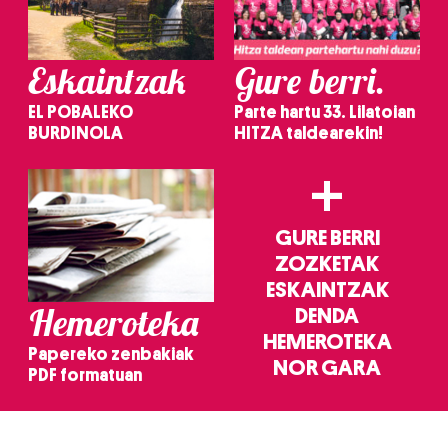
Eskaintzak
Gure berri.
EL POBALEKO
Parte hartu 33. Lilatoian
BURDINOLA
HITZA taldearekin!
+
GURE BERRI
ZOZKETAK
ESKAINTZAK
Hemeroteka
DENDA
HEMEROTEKA
Papereko zenbakiak
NOR GARA
PDF formatuan