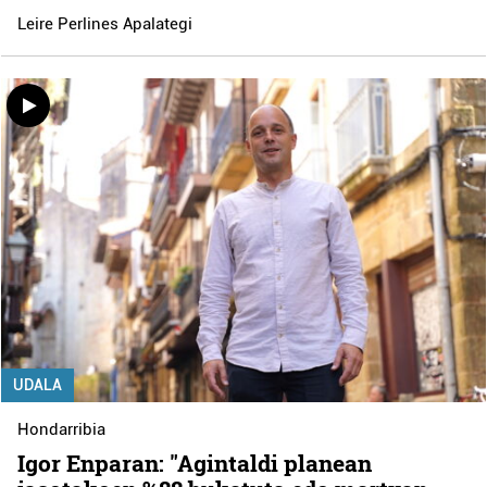
Leire Perlines Apalategi
UDALA
Hondarribia
Igor Enparan: "Agintaldi planean