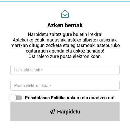
Azken berriak
Harpidetu zaitez gure buletin irekira!
Astekarko eduki nagusiak, asteko albiste ikusienak,
martxan ditugun zozketa eta egitasmoak, asteburuko
egitarauen agenda eta askoz gehiago!
Ostiralero zure posta elektronikoan.
Pribatutasun Politika
irakurri eta onartzen dut.
Harpidetu