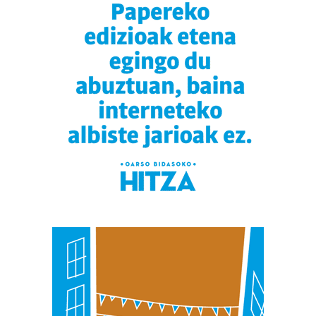
zure baimena Cookieen adierazpenean.
Webgune honek cookie propioak eta hirugarrenen cookie-
fitxategiak erabiltzen ditu. Zure esperientzia eta
zerbitzuak hobetzeko asmoz, cookie teknologiaz
baliatzen gara. Ohar hau onartuz gero, teknologia hori
erabiltzeko baimen esplizitua ematen diguzu.
Gehiago
irakurri