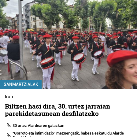
SANMARTZIALAK
Irun
Biltzen hasi dira, 30. urtez jarraian
parekidetasunean desfilatzeko
30 urtez Alardearen gatazkan
“Gorroto eta intimidazio” mezuengatik, babesa eskatu du Alarde