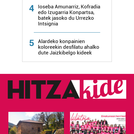
4
Ioseba Amunarriz, Kofradia
edo Izugarria Konpartsa,
batek jasoko du Urrezko
Intsignia
5
Alardeko konpainien
koloreekin desfilatu ahalko
dute Jaizkibelgo kideek