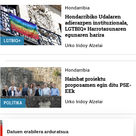
Hondarribia
Hondarribiko Udalaren
adierazpen instituzionala,
LGTBIQ+ Harrotasunaren
egunaren harira
LGTBIQ+
Urko Iridoy Alzelai
Hondarribia
Hainbat proiektu
proposamen egin ditu PSE-
EEk
Urko Iridoy Alzelai
POLITIKA
Irun
Itaia Henry Mendezen
Datuen erabilera arduratsua