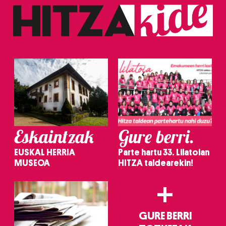
Eskaintzak
Gure berri.
EUSKAL HERRIA
Parte hartu 33. Lilatoian
MUSEOA
HITZA taldearekin!
+
GURE BERRI