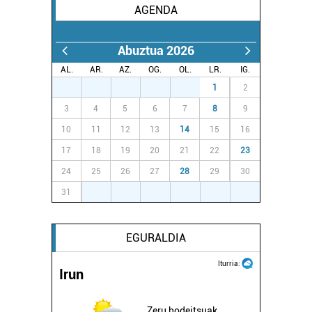
AGENDA
Abuztua 2026
AL.
AR.
AZ.
OG.
OL.
LR.
IG.
27
28
29
30
31
1
2
3
4
5
6
7
8
9
10
11
12
13
14
15
16
17
18
19
20
21
22
23
24
25
26
27
28
29
30
31
1
2
3
4
5
6
EGURALDIA
Iturria:
Irun
Zeru hodeitsuak