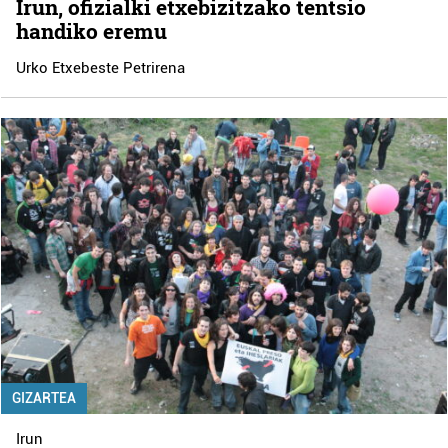
Irun, ofizialki etxebizitzako tentsio
handiko eremu
Urko Etxebeste Petrirena
GIZARTEA
Irun