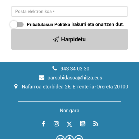
Pribatutasun Politika
irakurri eta onartzen dut.
Harpidetu
943 34 03 30
oarsobidasoa@hitza.eus
Nafarroa etorbidea 26, Errenteria-Orereta 20100
Nor gara