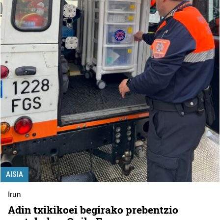
AISIA
Irun
Adin txikikoei begirako prebentzio