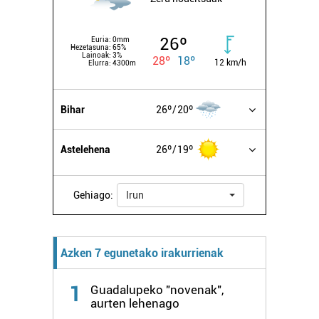
26º
Euria:
0mm
Hezetasuna:
65%
Lainoak:
3%
28º
18º
12 km/h
Elurra:
4300m
Bihar
26º
20º
Astelehena
26º
19º
Gehiago:
Irun
Azken 7 egunetako irakurrienak
1
Guadalupeko "novenak",
aurten lehenago