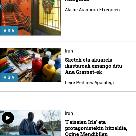
Alaine Aranburu Etxegoien
AISIA
Irun
Sketch eta akuarela
ikastaroak emango ditu
Ana Grasset-ek
AISIA
Leire Perlines Apalategi
Irun
'Faisaien Irla' eta
protagonistekin hitzaldia,
Ocine Mendibilen