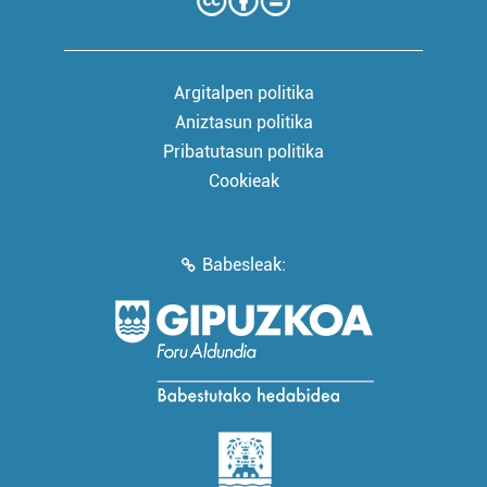
Argitalpen politika
Aniztasun politika
Pribatutasun politika
Cookieak
Babesleak: