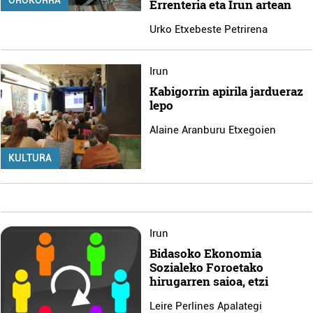
OROKORRA
Errenteria eta Irun artean
Urko Etxebeste Petrirena
Irun
Kabigorrin apirila jardueraz
lepo
Alaine Aranburu Etxegoien
KULTURA
Irun
Bidasoko Ekonomia
Sozialeko Foroetako
hirugarren saioa, etzi
Leire Perlines Apalategi