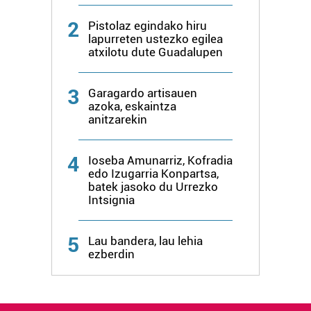
2
Pistolaz egindako hiru
lapurreten ustezko egilea
atxilotu dute Guadalupen
3
Garagardo artisauen
azoka, eskaintza
anitzarekin
4
Ioseba Amunarriz, Kofradia
edo Izugarria Konpartsa,
batek jasoko du Urrezko
Intsignia
5
Lau bandera, lau lehia
ezberdin