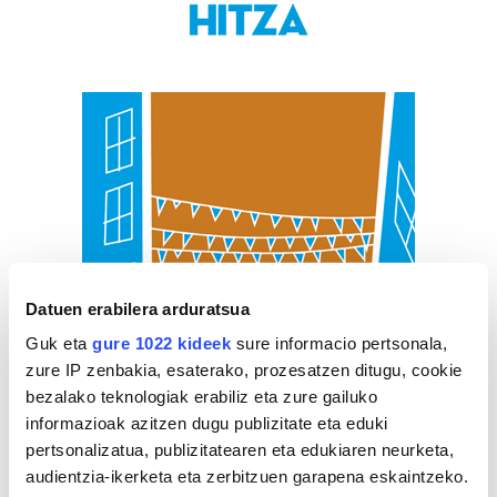
Datuen erabilera arduratsua
Guk eta
gure 1022 kideek
sure informacio pertsonala,
zure IP zenbakia, esaterako, prozesatzen ditugu, cookie
bezalako teknologiak erabiliz eta zure gailuko
informazioak azitzen dugu publizitate eta eduki
pertsonalizatua, publizitatearen eta edukiaren neurketa,
audientzia-ikerketa eta zerbitzuen garapena eskaintzeko.