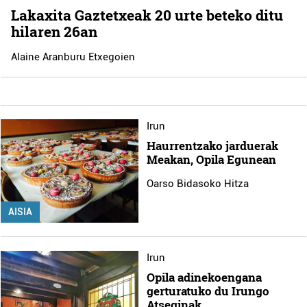
Lakaxita Gaztetxeak 20 urte beteko ditu
hilaren 26an
Alaine Aranburu Etxegoien
Irun
Haurrentzako jarduerak
Meakan, Opila Egunean
Oarso Bidasoko Hitza
AISIA
Irun
Opila adinekoengana
gerturatuko du Irungo
Atseginak