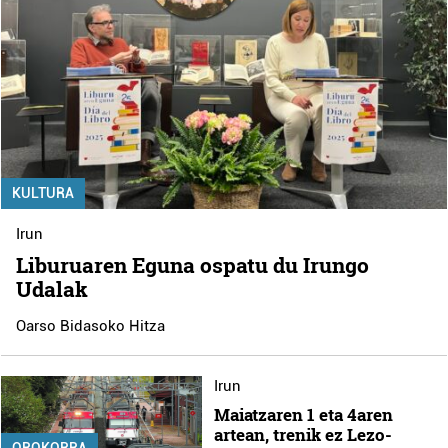
KULTURA
Irun
Liburuaren Eguna ospatu du Irungo
Udalak
Oarso Bidasoko Hitza
Irun
Maiatzaren 1 eta 4aren
artean, trenik ez Lezo-