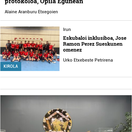
protokoloa, Opila Egunean
Alaine Aranburu Etxegoien
Irun
Eskubaloi inklusiboa, Jose
Ramon Perez Sueskunen
omenez
Urko Etxebeste Petrirena
KIROLA