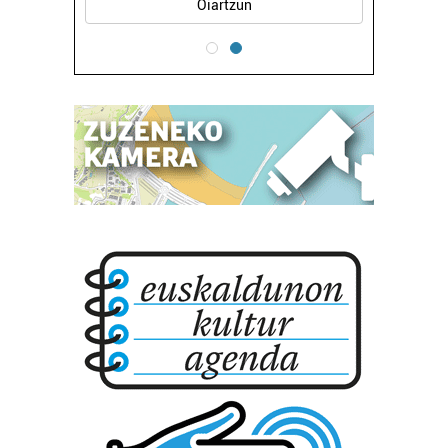
Oiartzun
produktuak garatzeko. Zure datuak nork eta zertarako
erabiltzen dituen hauta dezakezu.
Bazkide batzuek ez dizute baimenik eskatzen, eta beren
interes komertzial legitimoetan babesten dira. Ikusi gure
bazkideen zerrenda, beren ustez zein helburutarako
duten interes legitimoa eta horren aurka nola egin
dezakezun ikusteko.
Lortu zure datu pertsonalak prozesatzeko moduari
buruzko informazio gehiago eta ezarri zure lehentasunak
datuen atalean. Edozein unetan alda edo ken dezakezu
zure baimena Cookieen adierazpenean.
Webgune honek cookie propioak eta hirugarrenen cookie-
fitxategiak erabiltzen ditu. Zure esperientzia eta
zerbitzuak hobetzeko asmoz, cookie teknologiaz
baliatzen gara. Ohar hau onartuz gero, teknologia hori