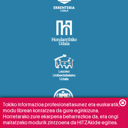
Tokiko informazioa profesionaltasunez eta euskaratik,
modu librean kontatzea da gure eginkizuna.
Horretarako zure ekarpena beharrezkoa da, eta ongi
maitatzeko modurik zintzoena da HITZAkide egitea.