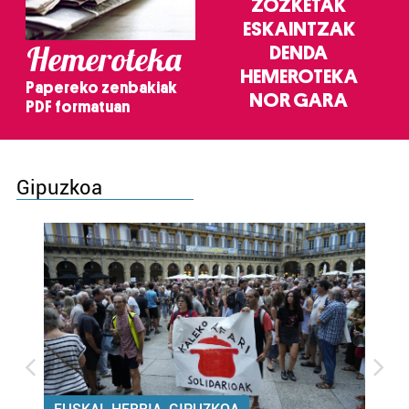
ZOZKETAK
ESKAINTZAK
Hemeroteka
DENDA
HEMEROTEKA
Papereko zenbakiak
NOR GARA
PDF formatuan
Gipuzkoa