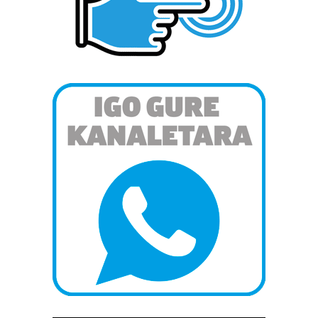
erabiltzeko baimen esplizitua ematen diguzu.
Gehiago
irakurri