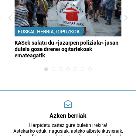
EUSKAL HERRIA, GIPUZKOA
KASek salatu du «jazarpen poliziala» jasan
Pa
dutela gose direnei ogitartekoak
da
emateagatik
«s
Azken berriak
Harpidetu zaitez gure buletin irekira!
Astekarko eduki nagusiak, asteko albiste ikusienak,