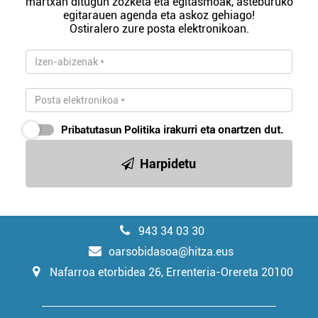
martxan ditugun zozketa eta egitasmoak, asteburuko
egitarauen agenda eta askoz gehiago!
Ostiralero zure posta elektronikoan.
Pribatutasun Politika
irakurri eta onartzen dut.
Harpidetu
943 34 03 30
oarsobidasoa@hitza.eus
Nafarroa etorbidea 26, Errenteria-Orereta 20100