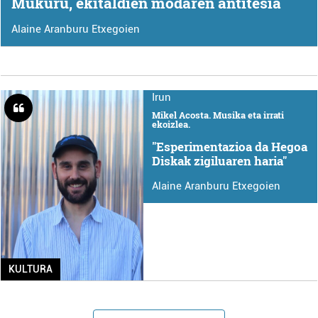
Mukuru, ekitaldien modaren antitesia
Alaine Aranburu Etxegoien
Irun
Mikel Acosta. Musika eta irrati
ekoizlea.
"Esperimentazioa da Hegoa
Diskak zigiluaren haria"
Alaine Aranburu Etxegoien
KULTURA