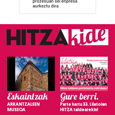
prozesuan sei enpresa
aurkeztu dira
Eskaintzak
Gure berri.
ARRANTZALEEN
Parte hartu 33. Lilatoian
MUSEOA
HITZA taldearekin!