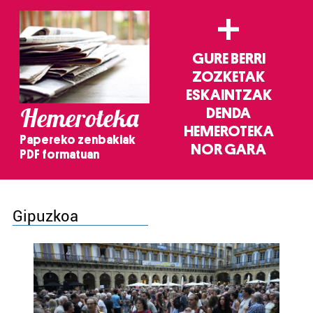
+
GURE BERRI
ZOZKETAK
ESKAINTZAK
Hemeroteka
DENDA
HEMEROTEKA
Papereko zenbakiak
NOR GARA
PDF formatuan
Gipuzkoa