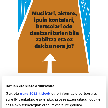
ZERBITZU GIDA
Datuen erabilera arduratsua
Guk eta
gure 1022 kideek
sure informacio pertsonala,
zure IP zenbakia, esaterako, prozesatzen ditugu, cookie
Supermerkatuak
bezalako teknologiak erabiliz eta zure gailuko