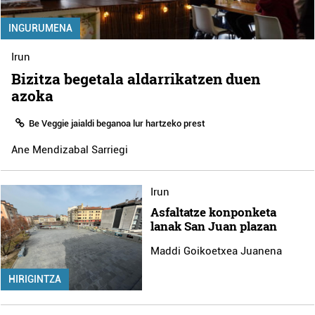
INGURUMENA
Irun
Bizitza begetala aldarrikatzen duen
azoka
Be Veggie jaialdi beganoa lur hartzeko prest
Ane Mendizabal Sarriegi
Irun
Asfaltatze konponketa
lanak San Juan plazan
Maddi Goikoetxea Juanena
HIRIGINTZA