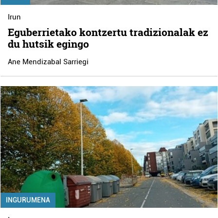
Irun
Eguberrietako kontzertu tradizionalak ez
du hutsik egingo
Ane Mendizabal Sarriegi
INGURUMENA