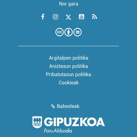
Nor gara
Argitalpen politika
Aniztasun politika
Pribatutasun politika
Cookieak
Babesleak: