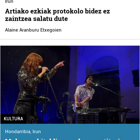
Irun
Artiako ezkiak protokolo bidez ez
zaintzea salatu dute
Alaine Aranburu Etxegoien
KULTURA
Hondarribia
,
Irun