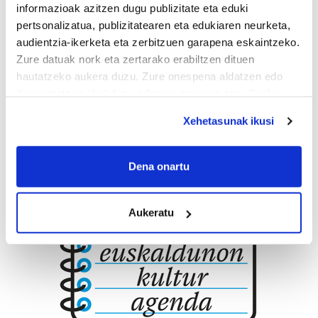
informazioak azitzen dugu publizitate eta eduki
EROSKI LEZO
pertsonalizatua, publizitatearen eta edukiaren neurketa,
audientzia-ikerketa eta zerbitzuen garapena eskaintzeko.
Lezo
Zure datuak nork eta zertarako erabiltzen dituen
hautatzeko aukera duzu. Zure onespena aldatzen edo
deuseztatzen ahal duzu edozein momentutan, Cookie
deklaraziotik edo Privacy triggerean klikatuz.
Xehetasunak ikusi
If you allow, we would also like to:
Collect information about your geographical
Dena onartu
location which can be accurate to within several
meters
Aukeratu
Identify your device by actively scanning it for
specific characteristics (fingerprinting)
Find out more about how your personal data is processed
and set your preferences in the
details section
.
Guk eta gure bazkideek zure datu pertsonalak