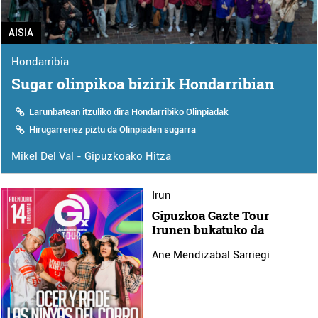
AISIA
Hondarribia
Sugar olinpikoa bizirik Hondarribian
Larunbatean itzuliko dira Hondarribiko Olinpiadak
Hirugarrenez piztu da Olinpiaden sugarra
Mikel Del Val - Gipuzkoako Hitza
Irun
Gipuzkoa Gazte Tour
Irunen bukatuko da
Ane Mendizabal Sarriegi