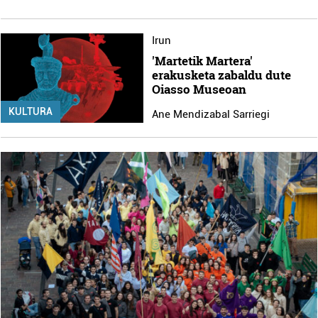
Irun
'Martetik Martera'
erakusketa zabaldu dute
Oiasso Museoan
KULTURA
Ane Mendizabal Sarriegi