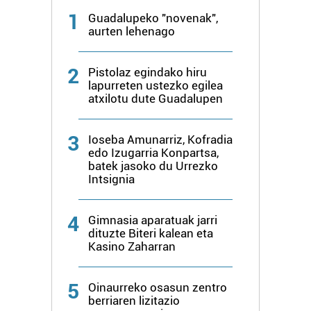
1
Guadalupeko "novenak",
aurten lehenago
2
Pistolaz egindako hiru
lapurreten ustezko egilea
atxilotu dute Guadalupen
3
Ioseba Amunarriz, Kofradia
edo Izugarria Konpartsa,
batek jasoko du Urrezko
Intsignia
4
Gimnasia aparatuak jarri
dituzte Biteri kalean eta
Kasino Zaharran
5
Oinaurreko osasun zentro
berriaren lizitazio