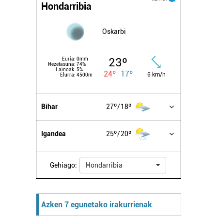
Hondarribia
Oskarbi
23º
Euria:
0mm
Hezetasuna:
74%
Lainoak:
5%
24º
17º
6 km/h
Elurra:
4500m
Bihar
27º
18º
Igandea
25º
20º
Gehiago:
Hondarribia
Azken 7 egunetako irakurrienak