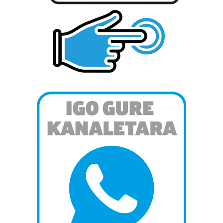
prozesatzen ditugu, zure IP zenbakia, besteak beste,
teknologia erabiliz, cookieak adibidez, iragarki eta eduki
pertsonalizatuak eskaintzeko, iragarkiak eta edukia
neurtzeko, jendeari buruzko informazioa biltzeko eta
produktuak garatzeko. Zure datuak nork eta zertarako
erabiltzen dituen hauta dezakezu.
Bazkide batzuek ez dizute baimenik eskatzen, eta beren
interes komertzial legitimoetan babesten dira. Ikusi gure
bazkideen zerrenda, beren ustez zein helburutarako
duten interes legitimoa eta horren aurka nola egin
dezakezun ikusteko.
Lortu zure datu pertsonalak prozesatzeko moduari
buruzko informazio gehiago eta ezarri zure lehentasunak
datuen atalean. Edozein unetan alda edo ken dezakezu
zure baimena Cookieen adierazpenean.
Webgune honek cookie propioak eta hirugarrenen cookie-