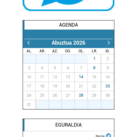
fitxategiak erabiltzen ditu. Zure esperientzia eta
zerbitzuak hobetzeko asmoz, cookie teknologiaz
baliatzen gara. Ohar hau onartuz gero, teknologia hori
AGENDA
erabiltzeko baimen esplizitua ematen diguzu.
Gehiago
irakurri
Abuztua 2026
AL.
AR.
AZ.
OG.
OL.
LR.
IG.
27
28
29
30
31
1
2
3
4
5
6
7
8
9
10
11
12
13
14
15
16
17
18
19
20
21
22
23
24
25
26
27
28
29
30
31
1
2
3
4
5
6
EGURALDIA
Iturria: