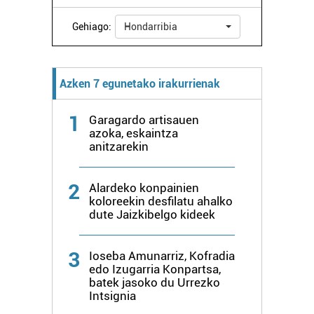
Gehiago:
Hondarribia
Azken 7 egunetako irakurrienak
1
Garagardo artisauen
azoka, eskaintza
anitzarekin
2
Alardeko konpainien
koloreekin desfilatu ahalko
dute Jaizkibelgo kideek
3
Ioseba Amunarriz, Kofradia
edo Izugarria Konpartsa,
batek jasoko du Urrezko
Intsignia