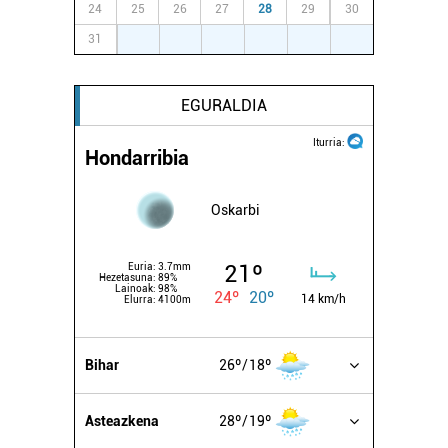
24
25
26
27
28
29
30
31
1
2
3
4
5
6
EGURALDIA
Iturria:
Hondarribia
Oskarbi
21º
Euria:
3.7mm
Hezetasuna:
89%
Lainoak:
98%
24º
20º
14 km/h
Elurra:
4100m
Bihar
26º
18º
Asteazkena
28º
19º