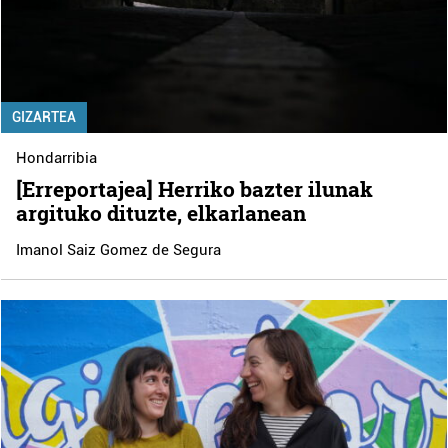
GIZARTEA
Hondarribia
[Erreportajea] Herriko bazter ilunak
argituko dituzte, elkarlanean
Imanol Saiz Gomez de Segura