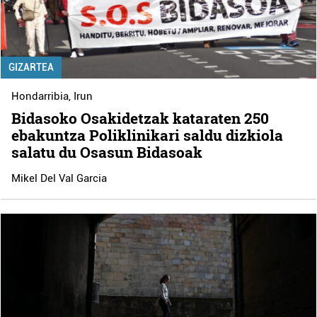
GIZARTEA
Hondarribia
,
Irun
Bidasoko Osakidetzak kataraten 250
ebakuntza Poliklinikari saldu dizkiola
salatu du Osasun Bidasoak
Mikel Del Val Garcia