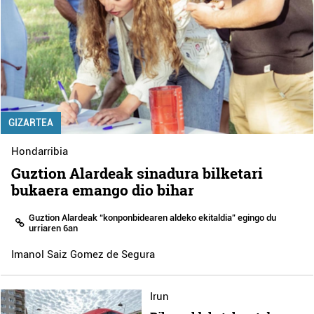
GIZARTEA
Hondarribia
Guztion Alardeak sinadura bilketari
bukaera emango dio bihar
Guztion Alardeak “konponbidearen aldeko ekitaldia” egingo du
urriaren 6an
Imanol Saiz Gomez de Segura
Irun