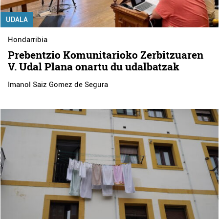
UDALA
Hondarribia
Prebentzio Komunitarioko Zerbitzuaren
V. Udal Plana onartu du udalbatzak
Imanol Saiz Gomez de Segura