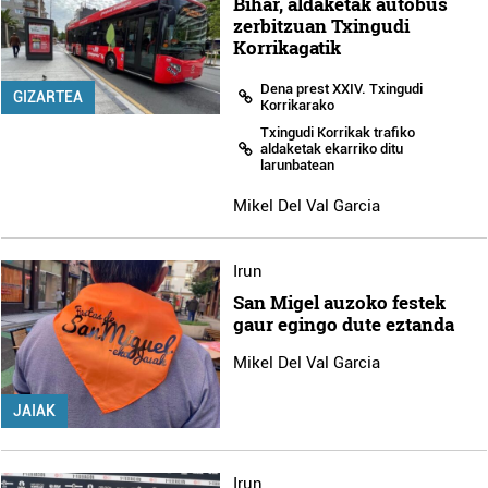
Bihar, aldaketak autobus
zerbitzuan Txingudi
Korrikagatik
Dena prest XXIV. Txingudi
GIZARTEA
Korrikarako
Txingudi Korrikak trafiko
aldaketak ekarriko ditu
larunbatean
Mikel Del Val Garcia
Irun
San Migel auzoko festek
gaur egingo dute eztanda
Mikel Del Val Garcia
JAIAK
Irun