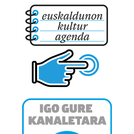
zure baimena Cookieen adierazpenean.
Webgune honek cookie propioak eta hirugarrenen cookie-
fitxategiak erabiltzen ditu. Zure esperientzia eta
zerbitzuak hobetzeko asmoz, cookie teknologiaz
baliatzen gara. Ohar hau onartuz gero, teknologia hori
erabiltzeko baimen esplizitua ematen diguzu.
Gehiago
irakurri