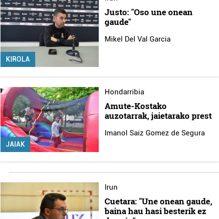
Justo: "Oso une onean
gaude"
Mikel Del Val Garcia
KIROLA
Hondarribia
Amute-Kostako
auzotarrak, jaietarako prest
Imanol Saiz Gomez de Segura
JAIAK
Irun
Cuetara: "Une onean gaude,
baina hau hasi besterik ez