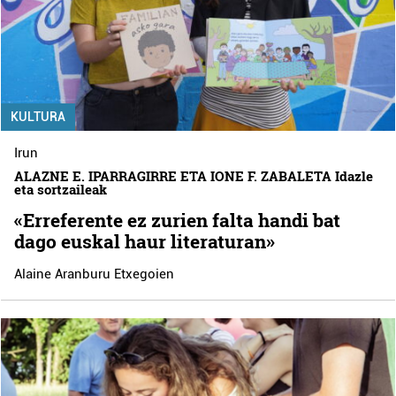
KULTURA
Irun
ALAZNE E. IPARRAGIRRE ETA IONE F. ZABALETA Idazle
eta sortzaileak
«Erreferente ez zurien falta handi bat
dago euskal haur literaturan»
Alaine Aranburu Etxegoien