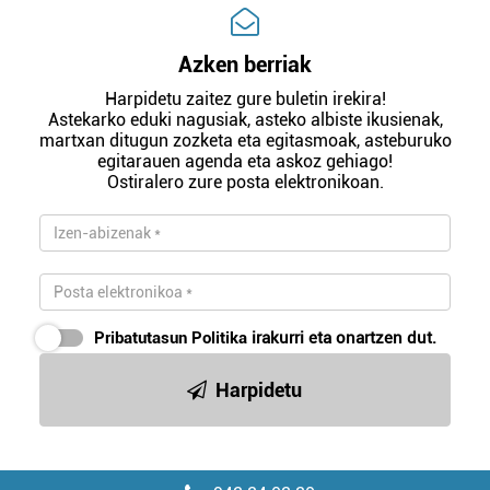
Azken berriak
Harpidetu zaitez gure buletin irekira!
Astekarko eduki nagusiak, asteko albiste ikusienak,
martxan ditugun zozketa eta egitasmoak, asteburuko
egitarauen agenda eta askoz gehiago!
Ostiralero zure posta elektronikoan.
Pribatutasun Politika
irakurri eta onartzen dut.
Harpidetu