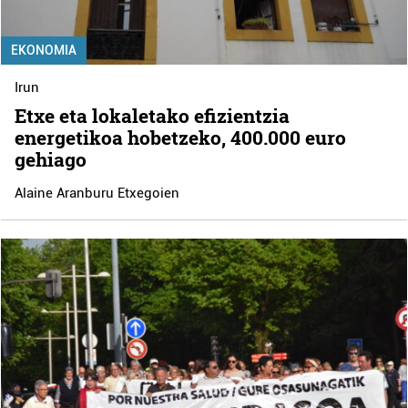
EKONOMIA
Irun
Etxe eta lokaletako efizientzia
energetikoa hobetzeko, 400.000 euro
gehiago
Alaine Aranburu Etxegoien