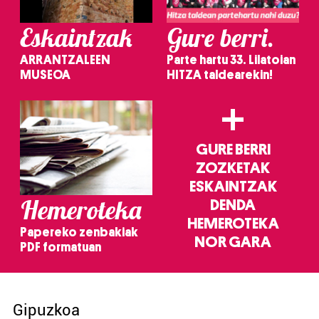
Eskaintzak
Gure berri.
ARRANTZALEEN
Parte hartu 33. Lilatoian
MUSEOA
HITZA taldearekin!
+
GURE BERRI
ZOZKETAK
ESKAINTZAK
Hemeroteka
DENDA
HEMEROTEKA
Papereko zenbakiak
NOR GARA
PDF formatuan
Gipuzkoa