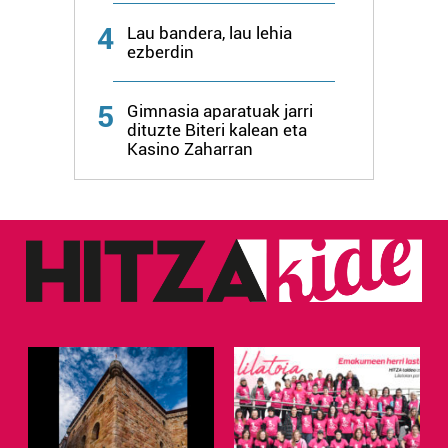
4
Lau bandera, lau lehia
ezberdin
5
Gimnasia aparatuak jarri
dituzte Biteri kalean eta
Kasino Zaharran