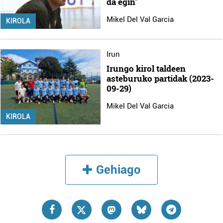
da egin"
Mikel Del Val Garcia
KIROLA
Irun
Irungo kirol taldeen
asteburuko partidak (2023-
09-29)
Mikel Del Val Garcia
KIROLA
Gehiago