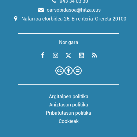
943 34 03 30
oarsobidasoa@hitza.eus
Nafarroa etorbidea 26, Errenteria-Orereta 20100
Nor gara
Argitalpen politika
Aniztasun politika
Pribatutasun politika
Cookieak