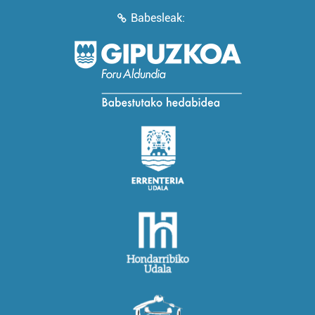
Babesleak: