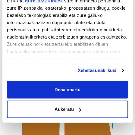
Guk eta
gure 1022 kideek
sure informacio pertsonala,
zure IP zenbakia, esaterako, prozesatzen ditugu, cookie
bezalako teknologiak erabiliz eta zure gailuko
informazioak azitzen dugu publizitate eta eduki
pertsonalizatua, publizitatearen eta edukiaren neurketa,
audientzia-ikerketa eta zerbitzuen garapena eskaintzeko.
Zure datuak nork eta zertarako erabiltzen dituen
hautatzeko aukera duzu. Zure onespena aldatzen edo
deuseztatzen ahal duzu edozein momentutan, Cookie
deklaraziotik edo Privacy triggerean klikatuz.
Xehetasunak ikusi
If you allow, we would also like to:
Collect information about your geographical
Dena onartu
location which can be accurate to within several
meters
Aukeratu
Identify your device by actively scanning it for
specific characteristics (fingerprinting)
Find out more about how your personal data is processed
and set your preferences in the
details section
.