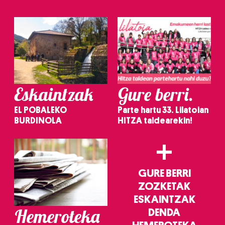
Eskaintzak
Gure berri.
EL POBALEKO
Parte hartu 33. Lilatoian
BURDINOLA
HITZA taldearekin!
+
GURE BERRI
ZOZKETAK
ESKAINTZAK
Hemeroteka
DENDA