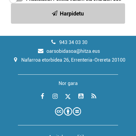
Harpidetu
943 34 03 30
oarsobidasoa@hitza.eus
Nafarroa etorbidea 26, Errenteria-Orereta 20100
Nor gara