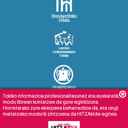
Tokiko informazioa profesionaltasunez eta euskaratik,
modu librean kontatzea da gure eginkizuna.
Horretarako zure ekarpena beharrezkoa da, eta ongi
maitatzeko modurik zintzoena da HITZAkide egitea.