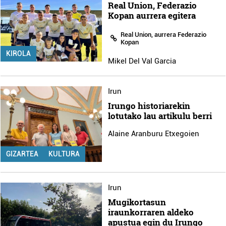
Real Union, Federazio
Kopan aurrera egitera
Real Union, aurrera Federazio
Kopan
KIROLA
Mikel Del Val Garcia
Irun
Irungo historiarekin
lotutako lau artikulu berri
Alaine Aranburu Etxegoien
GIZARTEA
KULTURA
Irun
Mugikortasun
iraunkorraren aldeko
apustua egin du Irungo