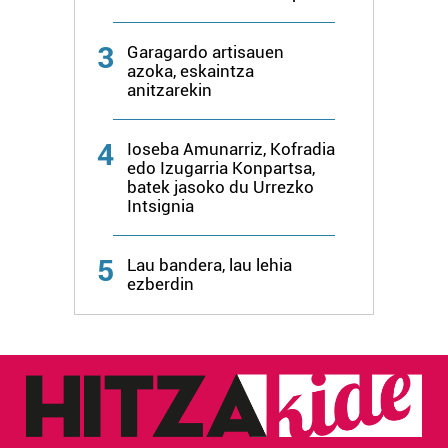
3
Garagardo artisauen
azoka, eskaintza
anitzarekin
4
Ioseba Amunarriz, Kofradia
edo Izugarria Konpartsa,
batek jasoko du Urrezko
Intsignia
5
Lau bandera, lau lehia
ezberdin