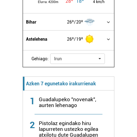
28º
18º
4 km/h
Elurra:
4200m
Bihar
26º
20º
Astelehena
26º
19º
Gehiago:
Irun
Azken 7 egunetako irakurrienak
1
Guadalupeko "novenak",
aurten lehenago
2
Pistolaz egindako hiru
lapurreten ustezko egilea
atxilotu dute Guadalupen