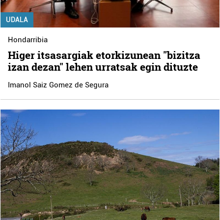
UDALA
Hondarribia
Higer itsasargiak etorkizunean "bizitza
izan dezan" lehen urratsak egin dituzte
Imanol Saiz Gomez de Segura