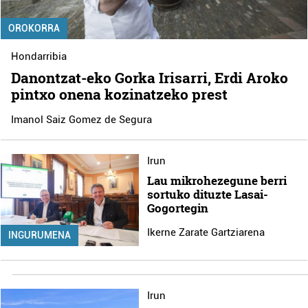
OROKORRA
Hondarribia
Danontzat-eko Gorka Irisarri, Erdi Aroko
pintxo onena kozinatzeko prest
Imanol Saiz Gomez de Segura
Irun
Lau mikrohezegune berri
sortuko dituzte Lasai-
Gogortegin
Ikerne Zarate Gartziarena
INGURUMENA
Irun