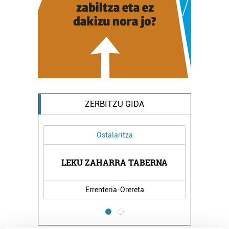
ZERBITZU GIDA
Beilatokiak
TABERNA
OARSOALDEKO BEILATOKIA
eta
Errenteria-Orereta