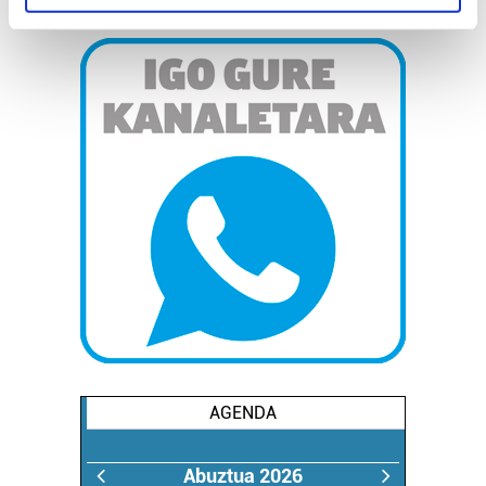
specific characteristics (fingerprinting)
Find out more about how your personal data is processed
and set your preferences in the
details section
.
Guk eta gure bazkideek zure datu pertsonalak
prozesatzen ditugu, zure IP zenbakia, besteak beste,
teknologia erabiliz, cookieak adibidez, iragarki eta eduki
pertsonalizatuak eskaintzeko, iragarkiak eta edukia
neurtzeko, jendeari buruzko informazioa biltzeko eta
produktuak garatzeko. Zure datuak nork eta zertarako
erabiltzen dituen hauta dezakezu.
Bazkide batzuek ez dizute baimenik eskatzen, eta beren
interes komertzial legitimoetan babesten dira. Ikusi gure
bazkideen zerrenda, beren ustez zein helburutarako
duten interes legitimoa eta horren aurka nola egin
AGENDA
dezakezun ikusteko.
Abuztua 2026
Lortu zure datu pertsonalak prozesatzeko moduari