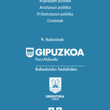
Argitalpen politika
Aniztasun politika
Pribatutasun politika
Cookieak
Babesleak: