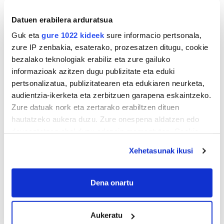
Datuen erabilera arduratsua
Guk eta
gure 1022 kideek
sure informacio pertsonala,
zure IP zenbakia, esaterako, prozesatzen ditugu, cookie
bezalako teknologiak erabiliz eta zure gailuko
informazioak azitzen dugu publizitate eta eduki
pertsonalizatua, publizitatearen eta edukiaren neurketa,
audientzia-ikerketa eta zerbitzuen garapena eskaintzeko.
Zure datuak nork eta zertarako erabiltzen dituen
hautatzeko aukera duzu. Zure onespena aldatzen edo
deuseztatzen ahal duzu edozein momentutan, Cookie
deklaraziotik edo Privacy triggerean klikatuz.
Xehetasunak ikusi
If you allow, we would also like to:
Collect information about your geographical
Dena onartu
location which can be accurate to within several
meters
Aukeratu
Identify your device by actively scanning it for