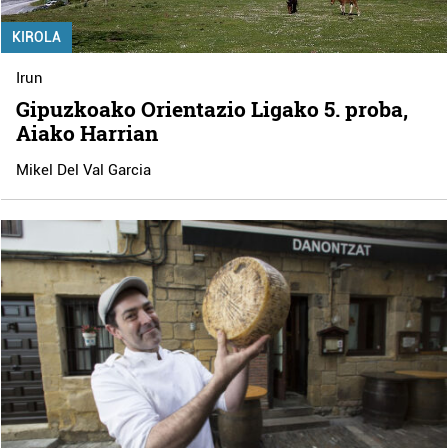
KIROLA
Irun
Gipuzkoako Orientazio Ligako 5. proba,
Aiako Harrian
Mikel Del Val Garcia