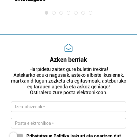
Azken berriak
Harpidetu zaitez gure buletin irekira!
Astekarko eduki nagusiak, asteko albiste ikusienak,
martxan ditugun zozketa eta egitasmoak, asteburuko
egitarauen agenda eta askoz gehiago!
Ostiralero zure posta elektronikoan.
Pribatutasun Politika
irakurri eta onartzen dut.