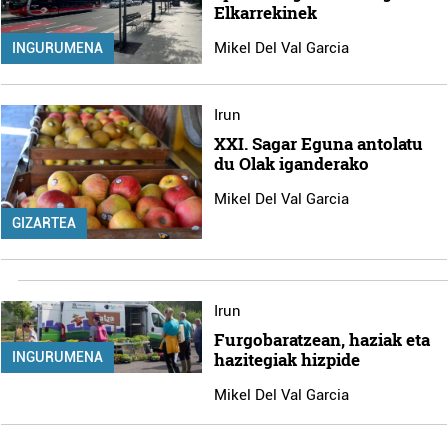
Elkarrekinek
Mikel Del Val Garcia
INGURUMENA
Irun
XXI. Sagar Eguna antolatu
du Olak iganderako
Mikel Del Val Garcia
GIZARTEA
Irun
Furgobaratzean, haziak eta
hazitegiak hizpide
INGURUMENA
Mikel Del Val Garcia