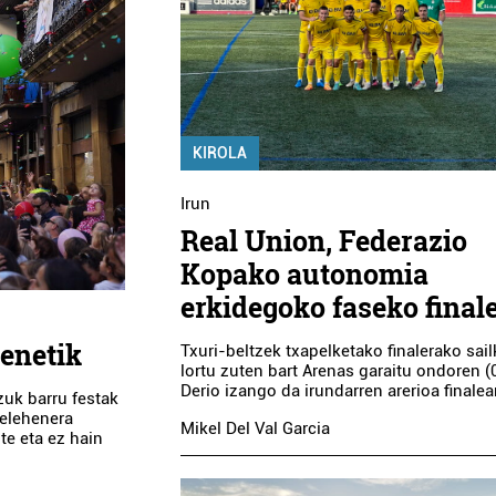
KIROLA
Irun
Real Union, Federazio
Kopako autonomia
erkidegoko faseko final
denetik
Txuri-beltzek txapelketako finalerako sai
lortu zuten bart Arenas garaitu ondoren (
Derio izango da irundarren arerioa finalea
zuk barru festak
telehenera
Mikel Del Val Garcia
zte eta ez hain