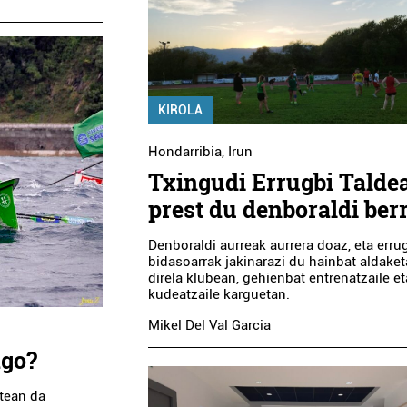
KIROLA
Hondarribia
,
Irun
Txingudi Errugbi Talde
prest du denboraldi ber
Denboraldi aurreak aurrera doaz, eta erru
bidasoarrak jakinarazi du hainbat aldaket
direla klubean, gehienbat entrenatzaile et
kudeatzaile karguetan.
Mikel Del Val Garcia
ago?
tean da