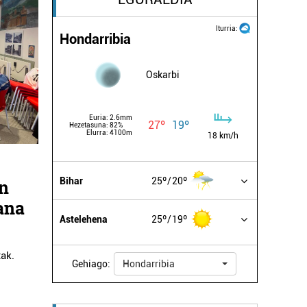
Iturria:
Hondarribia
Oskarbi
Euria:
2.6mm
27º
19º
Hezetasuna:
82%
Elurra:
4100m
18 km/h
Bihar
25º
20º
en
ana
Astelehena
25º
19º
tak.
Gehiago:
Hondarribia