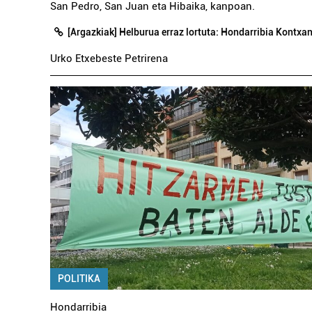
San Pedro, San Juan eta Hibaika, kanpoan.
[Argazkiak] Helburua erraz lortuta: Hondarribia Kontxa
Urko Etxebeste Petrirena
POLITIKA
Hondarribia