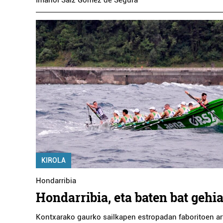
Imanol Saiz Gomez de Segura
KIROLA
Hondarribia
Hondarribia, eta baten bat gehi
Kontxarako gaurko sailkapen estropadan faboritoen ar