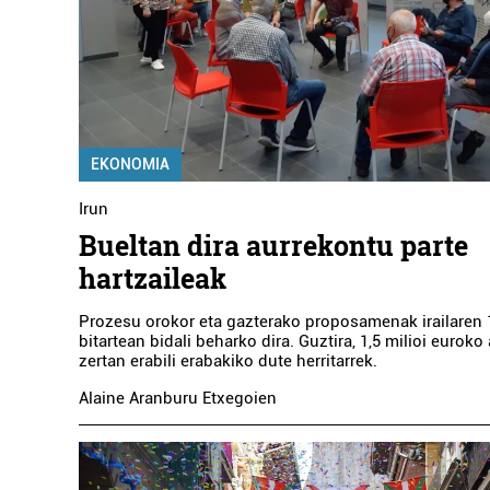
PARI BERRI TABERNA
Pasaia
EKONOMIA
Irun
Bueltan dira aurrekontu parte
hartzaileak
Prozesu orokor eta gazterako proposamenak irailaren 1
bitartean bidali beharko dira. Guztira, 1,5 milioi eurok
zertan erabili erabakiko dute herritarrek.
Alaine Aranburu Etxegoien