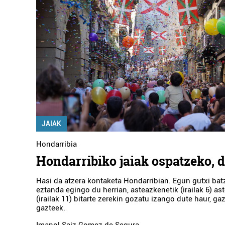
JAIAK
Hondarribia
Hondarribiko jaiak ospatzeko, 
Hasi da atzera kontaketa Hondarribian. Egun gutxi bat
eztanda egingo du herrian, asteazkenetik (irailak 6) as
(irailak 11) bitarte zerekin gozatu izango dute haur, ga
gazteek.