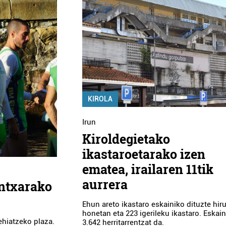
KIROLA
Irun
Kiroldegietako
ikastaroetarako izen
ematea, irailaren 11tik
aurrera
ntxarako
Ehun areto ikastaro eskainiko dituzte hir
honetan eta 223 igerileku ikastaro. Eskain
ehiatzeko plaza.
3.642 herritarrentzat da.