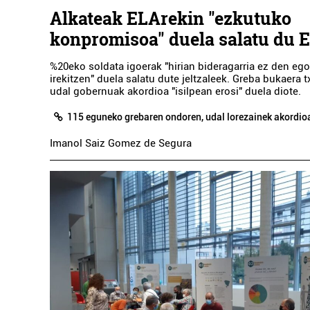
Alkateak ELArekin "ezkutuko
konpromisoa" duela salatu du 
%20eko soldata igoerak "hirian bideragarria ez den ego
irekitzen" duela salatu dute jeltzaleek. Greba bukaera t
udal gobernuak akordioa "isilpean erosi" duela diote.
115 eguneko grebaren ondoren, udal lorezainek akordioa
Imanol Saiz Gomez de Segura
Ostalaritza