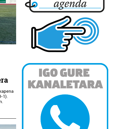
era
lkapena
0-1).
n.