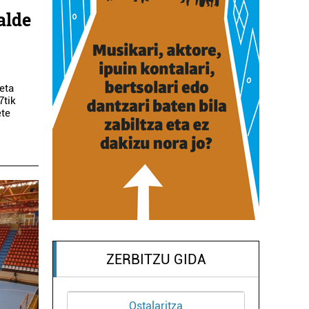
alde
eta
7tik
ete
ZERBITZU GIDA
Industria