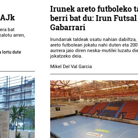
Irunek areto futboleko t
EAJk
berri bat du: Irun Futsal
Gabarrari
era bat
xalotu arren,
Irundarrak taldeak osatu nahian dabiltza, 
areto futbolean jokatu nahi duten eta 200
aurrera jaio diren neska-mutilei luzatu di
 lortu dute
jokatzeko deia.
Mikel Del Val Garcia
Industria
Ostalaritza