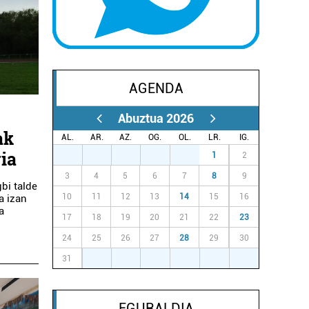
AGENDA
Abuztua 2026
ak
AL.
AR.
AZ.
OG.
OL.
LR.
IG.
ria
27
28
29
30
31
1
2
3
4
5
6
7
8
9
gbi talde
10
11
12
13
14
15
16
a izan
a
17
18
19
20
21
22
23
24
25
26
27
28
29
30
31
1
2
3
4
5
6
EGURALDIA