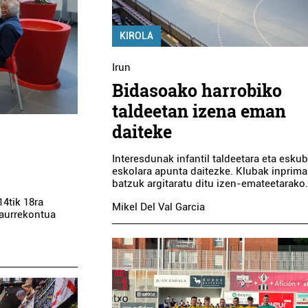
ABB NIESSEN
PARI BERRI TAB
KIROLA
Irun
Oiartzun
Pasaia
Bidasoako harrobiko
taldeetan izena eman
daiteke
Interesdunak infantil taldeetara eta eskub
eskolara apunta daitezke. Klubak inprima
batzuk argitaratu ditu izen-emateetarako
4tik 18ra
Mikel Del Val Garcia
o aurrekontua