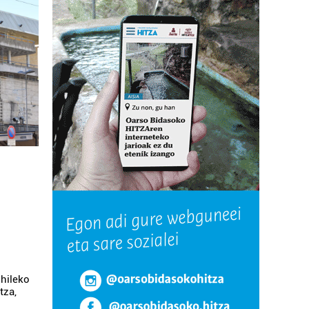
uhileko
tza,