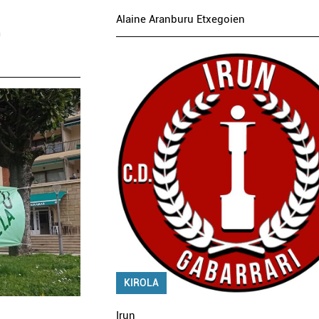
Alaine Aranburu Etxegoien
n
KIROLA
Irun