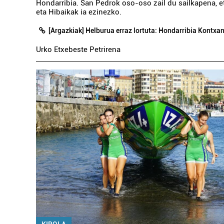
Hondarribia. San Pedrok oso-oso zail du sailkapena, 
eta Hibaikak ia ezinezko.
[Argazkiak] Helburua erraz lortuta: Hondarribia Kontxa
Urko Etxebeste Petrirena