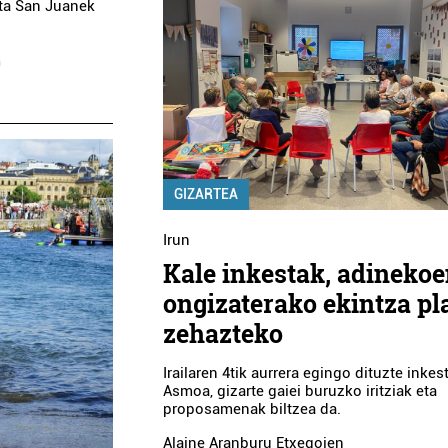
eta San Juanek
n
GIZARTEA
Irun
Kale inkestak, adineko
ongizaterako ekintza pl
zehazteko
Irailaren 4tik aurrera egingo dituzte inkes
Asmoa, gizarte gaiei buruzko iritziak eta
proposamenak biltzea da.
Alaine Aranburu Etxegoien