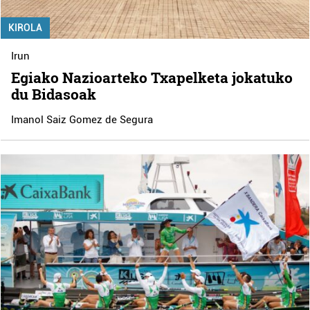
KIROLA
Irun
Egiako Nazioarteko Txapelketa jokatuko
du Bidasoak
Imanol Saiz Gomez de Segura