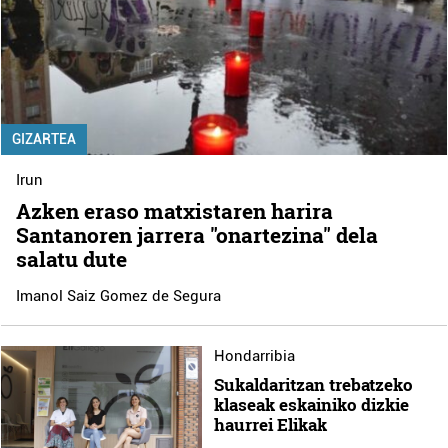
GIZARTEA
Irun
Azken eraso matxistaren harira
Santanoren jarrera "onartezina" dela
salatu dute
Imanol Saiz Gomez de Segura
Hondarribia
Sukaldaritzan trebatzeko
klaseak eskainiko dizkie
haurrei Elikak