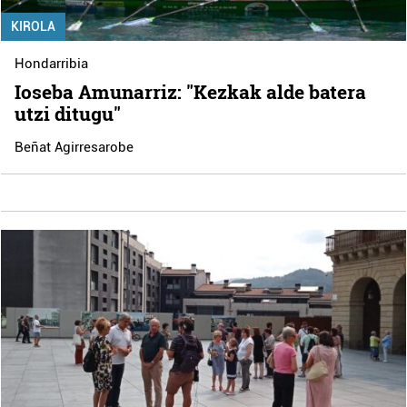
KIROLA
Hondarribia
Ioseba Amunarriz: "Kezkak alde batera
utzi ditugu"
Beñat Agirresarobe