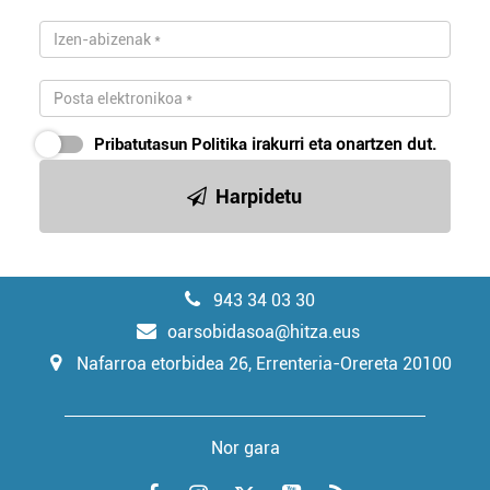
Pribatutasun Politika
irakurri eta onartzen dut.
Harpidetu
943 34 03 30
oarsobidasoa@hitza.eus
Nafarroa etorbidea 26, Errenteria-Orereta 20100
Nor gara