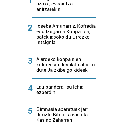
azoka, eskaintza
anitzarekin
2
Ioseba Amunarriz, Kofradia
edo Izugarria Konpartsa,
batek jasoko du Urrezko
Intsignia
3
Alardeko konpainien
koloreekin desfilatu ahalko
dute Jaizkibelgo kideek
4
Lau bandera, lau lehia
ezberdin
5
Gimnasia aparatuak jarri
dituzte Biteri kalean eta
Kasino Zaharran