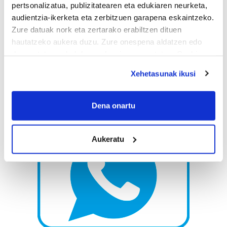
pertsonalizatua, publizitatearen eta edukiaren neurketa,
audientzia-ikerketa eta zerbitzuen garapena eskaintzeko.
Zure datuak nork eta zertarako erabiltzen dituen
hautatzeko aukera duzu. Zure onespena aldatzen edo
deuseztatzen ahal duzu edozein momentutan, Cookie
deklaraziotik edo Privacy triggerean klikatuz.
Xehetasunak ikusi
If you allow, we would also like to:
Collect information about your geographical
Dena onartu
location which can be accurate to within several
meters
Aukeratu
Identify your device by actively scanning it for
specific characteristics (fingerprinting)
Find out more about how your personal data is processed
and set your preferences in the
details section
.
Guk eta gure bazkideek zure datu pertsonalak
prozesatzen ditugu, zure IP zenbakia, besteak beste,