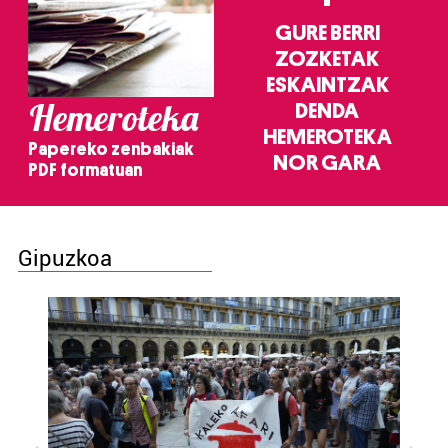
GURE BERRI
ZOZKETAK
ESKAINTZAK
Hemeroteka
DENDA
HEMEROTEKA
Papereko zenbakiak
NOR GARA
PDF formatuan
Gipuzkoa