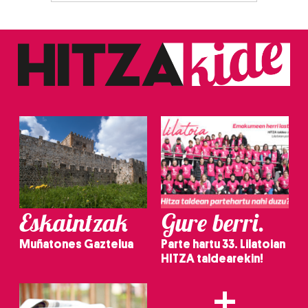
Eskaintzak
Gure berri.
Muñatones Gaztelua
Parte hartu 33. Lilatoian
HITZA taldearekin!
+