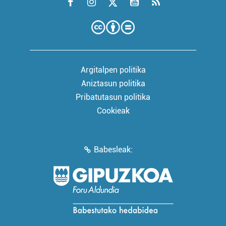
Argitalpen politika
Aniztasun politika
Pribatutasun politika
Cookieak
Babesleak: