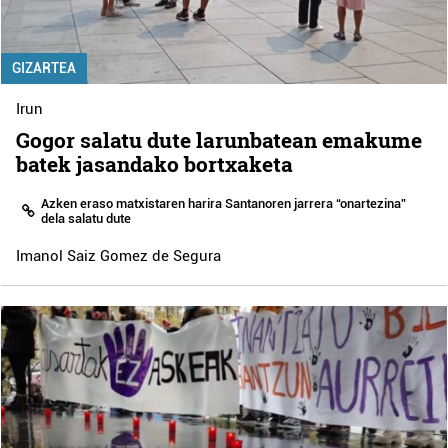
GIZARTEA
Irun
Gogor salatu dute larunbatean emakume
batek jasandako bortxaketa
Azken eraso matxistaren harira Santanoren jarrera “onartezina”
dela salatu dute
Imanol Saiz Gomez de Segura