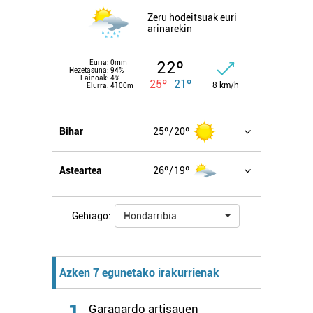
zerbitzuak hobetzeko asmoz, cookie teknologiaz
Zeru hodeitsuak euri
baliatzen gara. Ohar hau onartuz gero, teknologia hori
arinarekin
erabiltzeko baimen esplizitua ematen diguzu.
Gehiago
irakurri
22º
Euria:
0mm
Hezetasuna:
94%
Lainoak:
4%
25º
21º
8 km/h
Elurra:
4100m
Bihar
25º
20º
Asteartea
26º
19º
Gehiago:
Hondarribia
Azken 7 egunetako irakurrienak
1
Garagardo artisauen