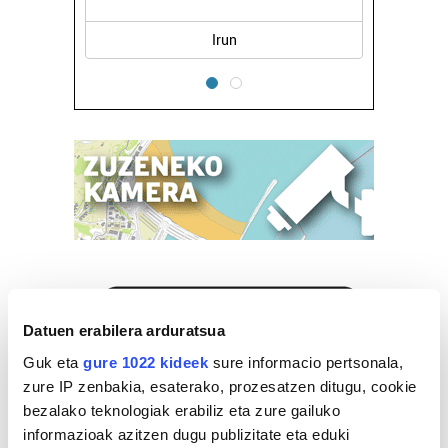
Errenteria-Orereta
Datuen erabilera arduratsua
Guk eta
gure 1022 kideek
sure informacio pertsonala,
zure IP zenbakia, esaterako, prozesatzen ditugu, cookie
bezalako teknologiak erabiliz eta zure gailuko
informazioak azitzen dugu publizitate eta eduki