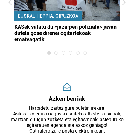
EUSKAL HERRIA, GIPUZKOA
KASek salatu du «jazarpen poliziala» jasan
Pa
dutela gose direnei ogitartekoak
da
emateagatik
«s
Azken berriak
Harpidetu zaitez gure buletin irekira!
Astekarko eduki nagusiak, asteko albiste ikusienak,
martxan ditugun zozketa eta egitasmoak, asteburuko
egitarauen agenda eta askoz gehiago!
Ostiralero zure posta elektronikoan.