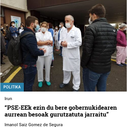
POLITIKA
Irun
“PSE-EEk ezin du bere gobernukidearen
aurrean besoak gurutzatuta jarraitu”
Imanol Saiz Gomez de Segura