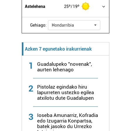
Astelehena
25º
19º
Gehiago:
Hondarribia
Azken 7 egunetako irakurrienak
1
Guadalupeko "novenak",
aurten lehenago
2
Pistolaz egindako hiru
lapurreten ustezko egilea
atxilotu dute Guadalupen
3
Ioseba Amunarriz, Kofradia
edo Izugarria Konpartsa,
batek jasoko du Urrezko