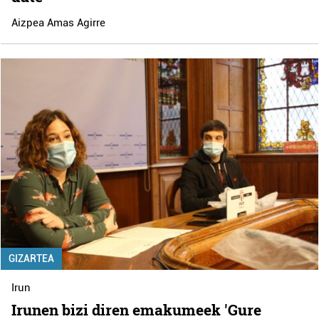
Aizpea Amas Agirre
GIZARTEA
Irun
Irunen bizi diren emakumeek 'Gure