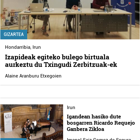
GIZARTEA
Hondarribia
,
Irun
Izapideak egiteko bulego birtuala
aurkeztu du Txingudi Zerbitzuak-ek
Alaine Aranburu Etxegoien
Irun
Igandean hasiko dute
bosgarren Ricardo Requejo
Ganbera Zikloa