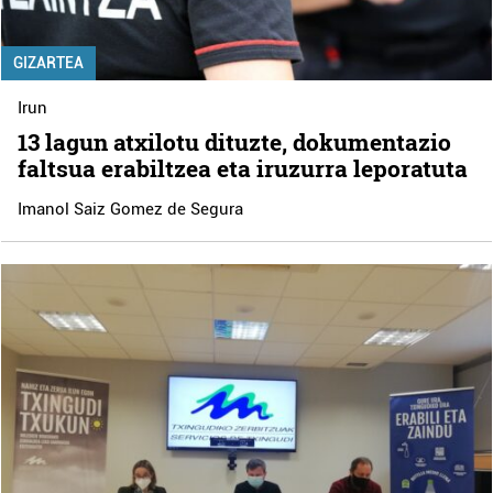
GIZARTEA
Irun
13 lagun atxilotu dituzte, dokumentazio
faltsua erabiltzea eta iruzurra leporatuta
Imanol Saiz Gomez de Segura