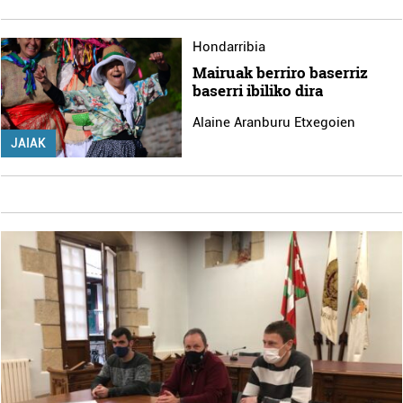
Hondarribia
Mairuak berriro baserriz
baserri ibiliko dira
Alaine Aranburu Etxegoien
JAIAK