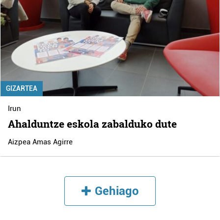
GIZARTEA
Irun
Ahalduntze eskola zabalduko dute
Aizpea Amas Agirre
Gehiago