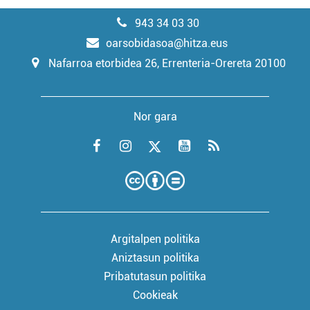
943 34 03 30
oarsobidasoa@hitza.eus
Nafarroa etorbidea 26, Errenteria-Orereta 20100
Nor gara
Argitalpen politika
Aniztasun politika
Pribatutasun politika
Cookieak