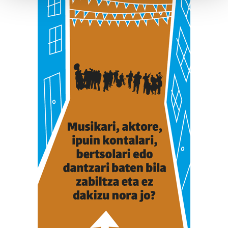
Guk eta gure bazkideek zure datu pertsonalak
prozesatzen ditugu, zure IP zenbakia, besteak beste,
teknologia erabiliz, cookieak adibidez, iragarki eta eduki
pertsonalizatuak eskaintzeko, iragarkiak eta edukia
neurtzeko, jendeari buruzko informazioa biltzeko eta
produktuak garatzeko. Zure datuak nork eta zertarako
erabiltzen dituen hauta dezakezu.
Bazkide batzuek ez dizute baimenik eskatzen, eta beren
interes komertzial legitimoetan babesten dira. Ikusi gure
bazkideen zerrenda, beren ustez zein helburutarako
duten interes legitimoa eta horren aurka nola egin
dezakezun ikusteko.
Lortu zure datu pertsonalak prozesatzeko moduari
buruzko informazio gehiago eta ezarri zure lehentasunak
datuen atalean. Edozein unetan alda edo ken dezakezu
zure baimena Cookieen adierazpenean.