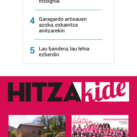
Intsignia
4
Garagardo artisauen
azoka, eskaintza
anitzarekin
5
Lau bandera, lau lehia
ezberdin