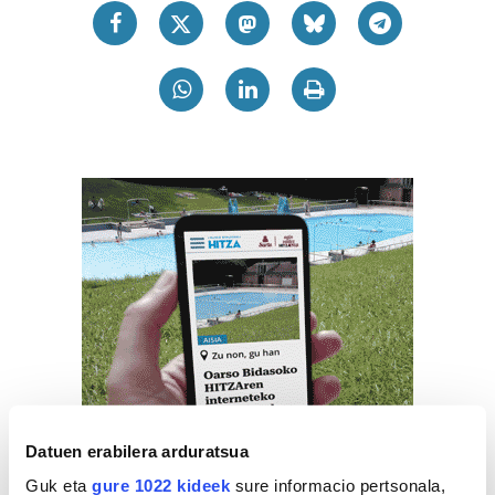
Datuen erabilera arduratsua
Guk eta
gure 1022 kideek
sure informacio pertsonala,