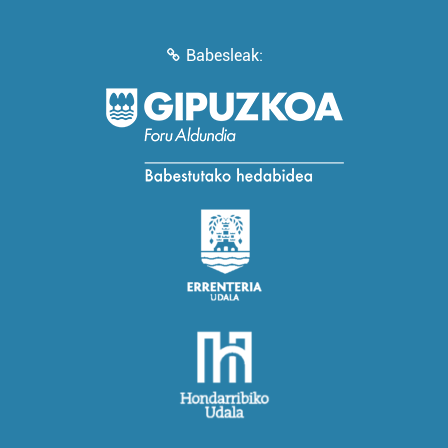
Babesleak: