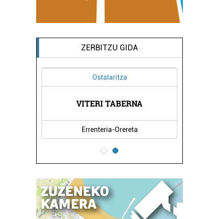
Webgune honek cookie propioak eta hirugarrenen cookie-
fitxategiak erabiltzen ditu. Zure esperientzia eta
zerbitzuak hobetzeko asmoz, cookie teknologiaz
ZERBITZU GIDA
baliatzen gara. Ohar hau onartuz gero, teknologia hori
erabiltzeko baimen esplizitua ematen diguzu.
Gehiago
Ostalaritza
irakurri
VITERI TABERNA
Errenteria-Orereta