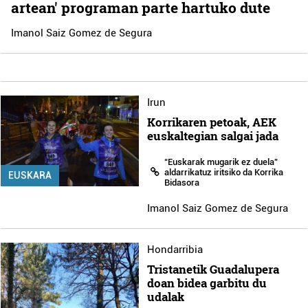
artean' programan parte hartuko dute
Imanol Saiz Gomez de Segura
Irun
Korrikaren petoak, AEK
euskaltegian salgai jada
“Euskarak mugarik ez duela”
aldarrikatuz iritsiko da Korrika
EUSKARA
Bidasora
Imanol Saiz Gomez de Segura
Hondarribia
Tristanetik Guadalupera
doan bidea garbitu du
udalak