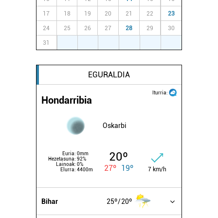
17
18
19
20
21
22
23
24
25
26
27
28
29
30
31
1
2
3
4
5
6
EGURALDIA
Iturria:
Hondarribia
Oskarbi
20º
Euria:
0mm
Hezetasuna:
92%
Lainoak:
0%
27º
19º
7 km/h
Elurra:
4400m
Bihar
25º
20º