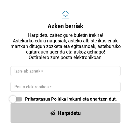
Azken berriak
Harpidetu zaitez gure buletin irekira!
Astekarko eduki nagusiak, asteko albiste ikusienak,
martxan ditugun zozketa eta egitasmoak, asteburuko
egitarauen agenda eta askoz gehiago!
Ostiralero zure posta elektronikoan.
Pribatutasun Politika
irakurri eta onartzen dut.
Harpidetu