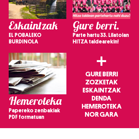
Eskaintzak
Gure berri.
EL POBALEKO
Parte hartu 33. Lilatoian
BURDINOLA
HITZA taldearekin!
+
GURE BERRI
ZOZKETAK
ESKAINTZAK
Hemeroteka
DENDA
HEMEROTEKA
Papereko zenbakiak
NOR GARA
PDF formatuan