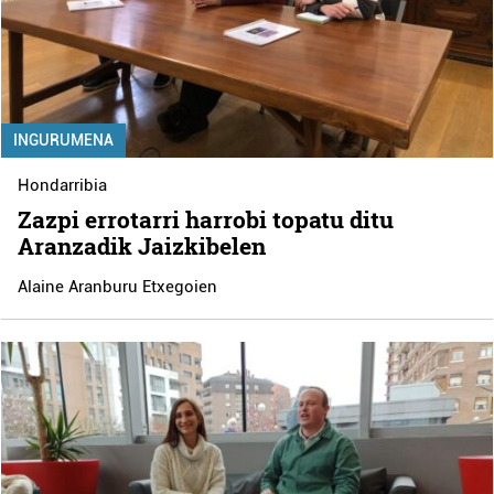
INGURUMENA
Hondarribia
Zazpi errotarri harrobi topatu ditu
Aranzadik Jaizkibelen
Alaine Aranburu Etxegoien