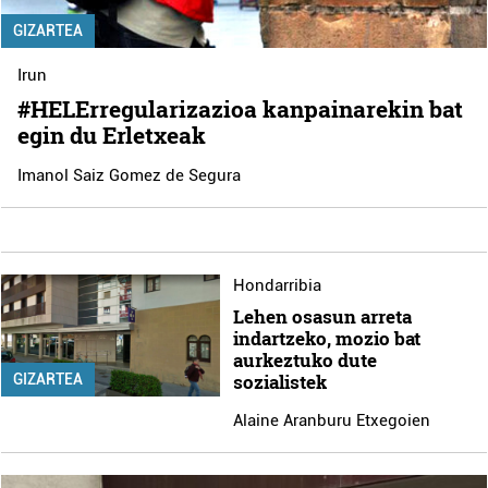
GIZARTEA
Irun
#HELErregularizazioa kanpainarekin bat
egin du Erletxeak
Imanol Saiz Gomez de Segura
Hondarribia
Lehen osasun arreta
indartzeko, mozio bat
aurkeztuko dute
sozialistek
GIZARTEA
Alaine Aranburu Etxegoien