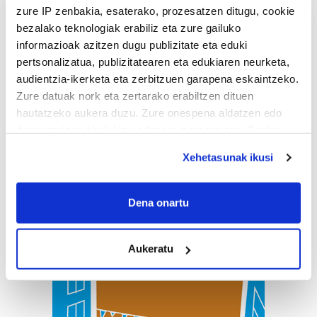
zure IP zenbakia, esaterako, prozesatzen ditugu, cookie
bezalako teknologiak erabiliz eta zure gailuko
informazioak azitzen dugu publizitate eta eduki
pertsonalizatua, publizitatearen eta edukiaren neurketa,
audientzia-ikerketa eta zerbitzuen garapena eskaintzeko.
Zure datuak nork eta zertarako erabiltzen dituen
hautatzeko aukera duzu. Zure onespena aldatzen edo
deuseztatzen ahal duzu edozein momentutan, Cookie
deklaraziotik edo Privacy triggerean klikatuz.
Xehetasunak ikusi
If you allow, we would also like to:
Collect information about your geographical
Dena onartu
location which can be accurate to within several
meters
Aukeratu
Identify your device by actively scanning it for
specific characteristics (fingerprinting)
Find out more about how your personal data is processed
and set your preferences in the
details section
.