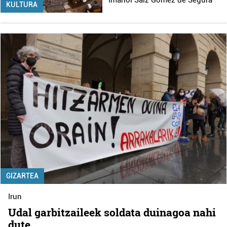
Imanol Saiz Gomez de Segura
KULTURA
GIZARTEA
Irun
Udal garbitzaileek soldata duinagoa nahi
dute