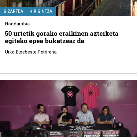
GIZARTEA
HIRIGINTZA
Hondarribia
50 urtetik gorako eraikinen azterketa
egiteko epea bukatzear da
Urko Etxebeste Petrirena