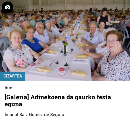
GIZARTEA
Irun
[Galeria] Adinekoena da gaurko festa
eguna
Imanol Saiz Gomez de Segura