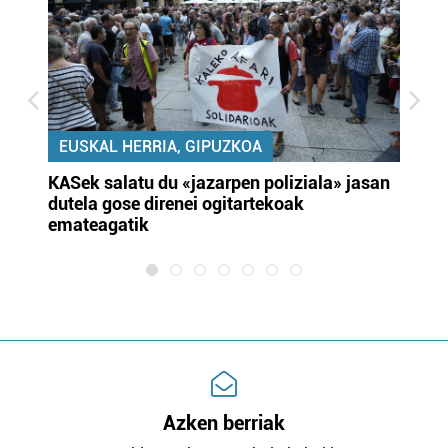
EUSKAL HERRIA, GIPUZKOA
KASek salatu du «jazarpen poliziala» jasan
Pa
dutela gose direnei ogitartekoak
da
emateagatik
«s
Azken berriak