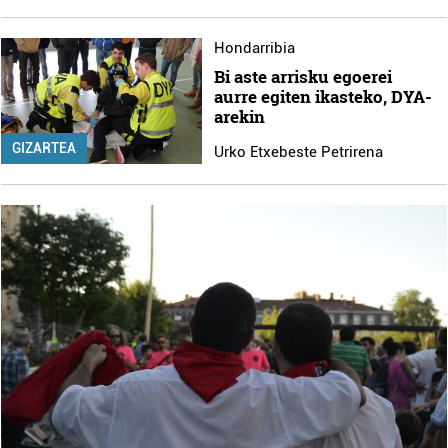
Hondarribia
Bi aste arrisku egoerei
aurre egiten ikasteko, DYA-
arekin
GIZARTEA
Urko Etxebeste Petrirena