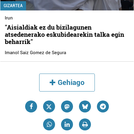
GIZARTEA
Irun
"Aisialdiak ez du bizilagunen
atsedenerako eskubidearekin talka egin
beharrik"
Imanol Saiz Gomez de Segura
Gehiago