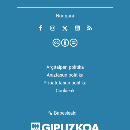
Nor gara
Argitalpen politika
Aniztasun politika
Pribatutasun politika
Cookieak
Babesleak: