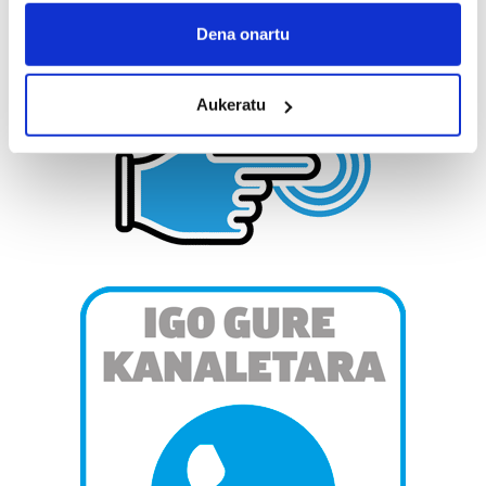
If you allow, we would also like to:
Collect information about your geographical
Dena onartu
location which can be accurate to within several
meters
Aukeratu
Identify your device by actively scanning it for
specific characteristics (fingerprinting)
Find out more about how your personal data is processed
and set your preferences in the
details section
.
Guk eta gure bazkideek zure datu pertsonalak
prozesatzen ditugu, zure IP zenbakia, besteak beste,
teknologia erabiliz, cookieak adibidez, iragarki eta eduki
pertsonalizatuak eskaintzeko, iragarkiak eta edukia
neurtzeko, jendeari buruzko informazioa biltzeko eta
produktuak garatzeko. Zure datuak nork eta zertarako
erabiltzen dituen hauta dezakezu.
Bazkide batzuek ez dizute baimenik eskatzen, eta beren
interes komertzial legitimoetan babesten dira. Ikusi gure