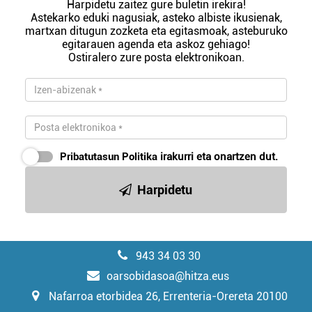
Harpidetu zaitez gure buletin irekira!
Astekarko eduki nagusiak, asteko albiste ikusienak,
martxan ditugun zozketa eta egitasmoak, asteburuko
egitarauen agenda eta askoz gehiago!
Ostiralero zure posta elektronikoan.
Pribatutasun Politika
irakurri eta onartzen dut.
Harpidetu
943 34 03 30
oarsobidasoa@hitza.eus
Nafarroa etorbidea 26, Errenteria-Orereta 20100