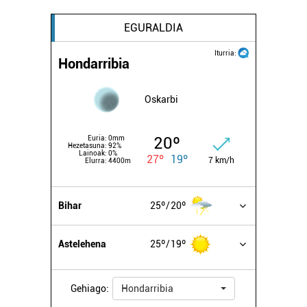
EGURALDIA
Iturria:
Hondarribia
Oskarbi
20º
Euria:
0mm
Hezetasuna:
92%
Lainoak:
0%
27º
19º
7 km/h
Elurra:
4400m
Bihar
25º
20º
Astelehena
25º
19º
Gehiago:
Hondarribia