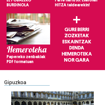
EL POBALEKO
Parte hartu 33. Lilatoian
BURDINOLA
HITZA taldearekin!
+
GURE BERRI
ZOZKETAK
ESKAINTZAK
Hemeroteka
DENDA
HEMEROTEKA
Papereko zenbakiak
NOR GARA
PDF formatuan
Gipuzkoa