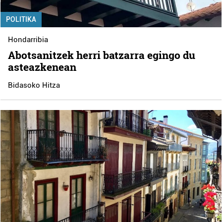
POLITIKA
Hondarribia
Abotsanitzek herri batzarra egingo du
asteazkenean
Bidasoko Hitza