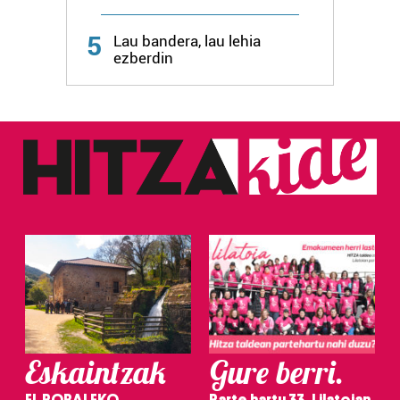
5
Lau bandera, lau lehia
ezberdin
Eskaintzak
Gure berri.