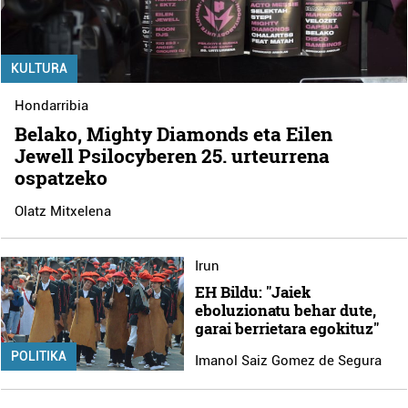
KULTURA
Hondarribia
Belako, Mighty Diamonds eta Eilen
Jewell Psilocyberen 25. urteurrena
ospatzeko
Olatz Mitxelena
Irun
EH Bildu: "Jaiek
eboluzionatu behar dute,
garai berrietara egokituz"
POLITIKA
Imanol Saiz Gomez de Segura