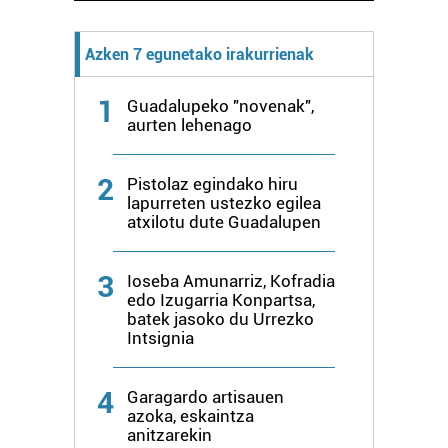
Azken 7 egunetako irakurrienak
1
Guadalupeko "novenak",
aurten lehenago
2
Pistolaz egindako hiru
lapurreten ustezko egilea
atxilotu dute Guadalupen
3
Ioseba Amunarriz, Kofradia
edo Izugarria Konpartsa,
batek jasoko du Urrezko
Intsignia
4
Garagardo artisauen
azoka, eskaintza
anitzarekin