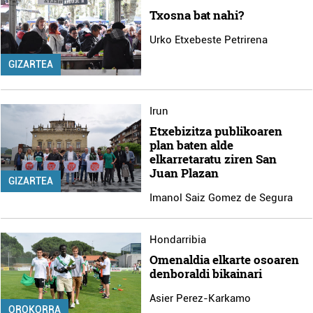
Txosna bat nahi?
Urko Etxebeste Petrirena
GIZARTEA
Irun
Etxebizitza publikoaren
plan baten alde
elkarretaratu ziren San
Juan Plazan
GIZARTEA
Imanol Saiz Gomez de Segura
Hondarribia
Omenaldia elkarte osoaren
denboraldi bikainari
Asier Perez-Karkamo
OROKORRA