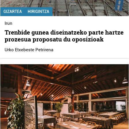
GIZARTEA
HIRIGINTZA
Irun
Trenbide gunea diseinatzeko parte hartze
prozesua proposatu du oposizioak
Urko Etxebeste Petrirena