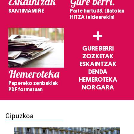
Eskaintzak
Gure berri.
SANTIMAMIÑE
Parte hartu 33. Lilatoian
HITZA taldearekin!
+
GURE BERRI
ZOZKETAK
ESKAINTZAK
Hemeroteka
DENDA
HEMEROTEKA
Papereko zenbakiak
NOR GARA
PDF formatuan
Gipuzkoa