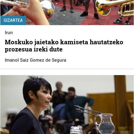
GIZARTEA
Irun
Moskuko jaietako kamiseta hautatzeko
prozesua ireki dute
Imanol Saiz Gomez de Segura