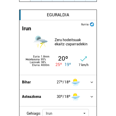
EGURALDIA
Iturria:
Irun
Zeru hodeitsuak
ekaitz-zaparradekin
20º
Euria:
1.8mm
Hezetasuna:
95%
Lainoak:
38%
25º
19º
7 km/h
Elurra:
4000m
Bihar
27º
18º
Asteazkena
30º
18º
Gehiago:
Irun