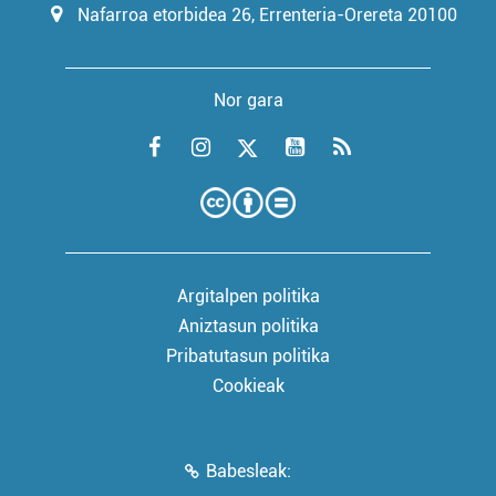
Nafarroa etorbidea 26, Errenteria-Orereta 20100
Nor gara
Argitalpen politika
Aniztasun politika
Pribatutasun politika
Cookieak
Babesleak: