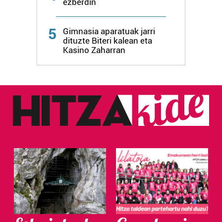
ezberdin
5
Gimnasia aparatuak jarri
dituzte Biteri kalean eta
Kasino Zaharran