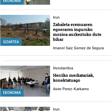
EKONOMIA
Irun
Zabaleta eremuaren
egoeraren inguruko
mozioa aurkeztuko dute
bihar
GIZARTEA
Imanol Saiz Gomez de Segura
Hondarribia
Herriko merkatariak,
konektatuago
Asier Perez-Karkamo
EKONOMIA
Irun