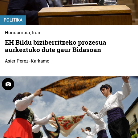
POLITIKA
Hondarribia
,
Irun
EH Bildu biziberritzeko prozesua
aurkeztuko dute gaur Bidasoan
Asier Perez-Karkamo