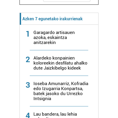
Azken 7 egunetako irakurrienak
1
Garagardo artisauen
azoka, eskaintza
anitzarekin
2
Alardeko konpainien
koloreekin desfilatu ahalko
dute Jaizkibelgo kideek
3
Ioseba Amunarriz, Kofradia
edo Izugarria Konpartsa,
batek jasoko du Urrezko
Intsignia
4
Lau bandera, lau lehia