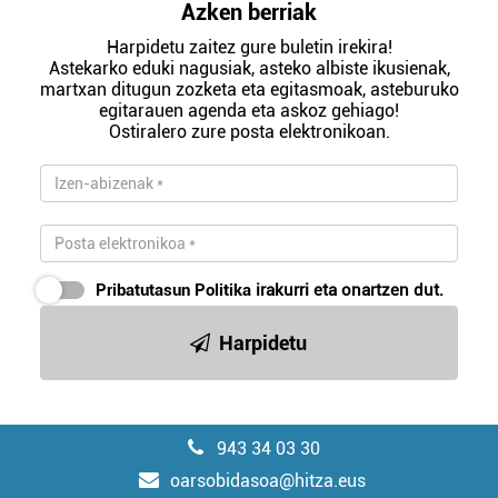
Azken berriak
Harpidetu zaitez gure buletin irekira!
Astekarko eduki nagusiak, asteko albiste ikusienak,
martxan ditugun zozketa eta egitasmoak, asteburuko
egitarauen agenda eta askoz gehiago!
Ostiralero zure posta elektronikoan.
Pribatutasun Politika
irakurri eta onartzen dut.
Harpidetu
943 34 03 30
oarsobidasoa@hitza.eus