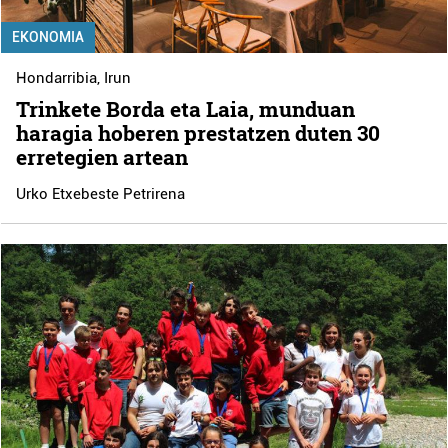
EKONOMIA
Hondarribia
,
Irun
Trinkete Borda eta Laia, munduan
haragia hoberen prestatzen duten 30
erretegien artean
Urko Etxebeste Petrirena