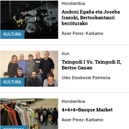
Hondarribia
Andoni Egaña eta Joseba
Irazoki, Bertsokantauri
berriturako
Asier Perez-Karkamo
KULTURA
Irun
Txingudi I Vs. Txingudi II,
Bertso Gauan
Urko Etxebeste Petrirena
KULTURA
Hondarribia
4+4+4=Basque Market
Asier Perez-Karkamo