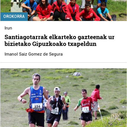
OROKORRA
Irun
Santiagotarrak elkarteko gazteenak ur
bizietako Gipuzkoako txapeldun
Imanol Saiz Gomez de Segura