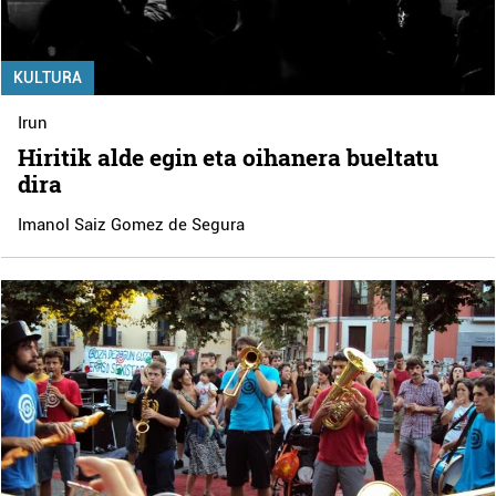
KULTURA
Irun
Hiritik alde egin eta oihanera bueltatu
dira
Imanol Saiz Gomez de Segura