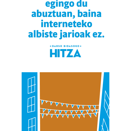
interes komertzial legitimoetan babesten dira. Ikusi gure
bazkideen zerrenda, beren ustez zein helburutarako
duten interes legitimoa eta horren aurka nola egin
dezakezun ikusteko.
Lortu zure datu pertsonalak prozesatzeko moduari
buruzko informazio gehiago eta ezarri zure lehentasunak
datuen atalean. Edozein unetan alda edo ken dezakezu
zure baimena Cookieen adierazpenean.
Webgune honek cookie propioak eta hirugarrenen cookie-
fitxategiak erabiltzen ditu. Zure esperientzia eta
zerbitzuak hobetzeko asmoz, cookie teknologiaz
baliatzen gara. Ohar hau onartuz gero, teknologia hori
erabiltzeko baimen esplizitua ematen diguzu.
Gehiago
irakurri