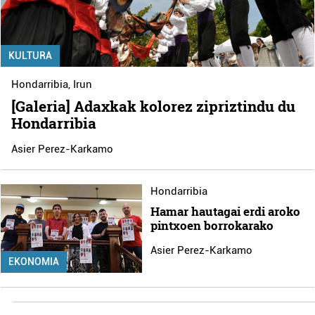
KULTURA
Hondarribia
,
Irun
[Galeria] Adaxkak kolorez zipriztindu du
Hondarribia
Asier Perez-Karkamo
Hondarribia
Hamar hautagai erdi aroko
pintxoen borrokarako
Asier Perez-Karkamo
EKONOMIA