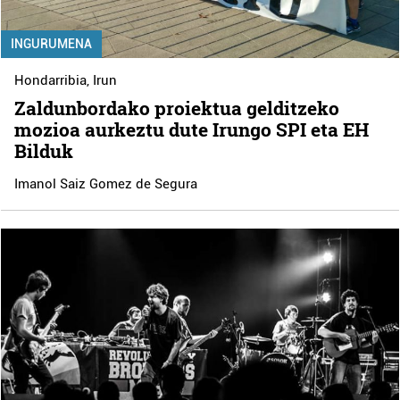
INGURUMENA
Hondarribia
,
Irun
Zaldunbordako proiektua gelditzeko
mozioa aurkeztu dute Irungo SPI eta EH
Bilduk
Imanol Saiz Gomez de Segura