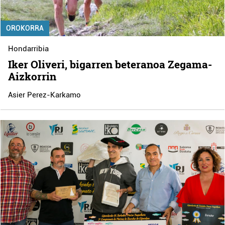
OROKORRA
Hondarribia
Iker Oliveri, bigarren beteranoa Zegama-
Aizkorrin
Asier Perez-Karkamo