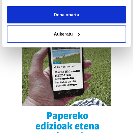
If you allow, we would also like to:
Collect information about your geographical
Dena onartu
location which can be accurate to within several
meters
Aukeratu
Identify your device by actively scanning it for
specific characteristics (fingerprinting)
Find out more about how your personal data is processed
and set your preferences in the
details section
.
Guk eta gure bazkideek zure datu pertsonalak
prozesatzen ditugu, zure IP zenbakia, besteak beste,
teknologia erabiliz, cookieak adibidez, iragarki eta eduki
pertsonalizatuak eskaintzeko, iragarkiak eta edukia
neurtzeko, jendeari buruzko informazioa biltzeko eta
produktuak garatzeko. Zure datuak nork eta zertarako
erabiltzen dituen hauta dezakezu.
Bazkide batzuek ez dizute baimenik eskatzen, eta beren