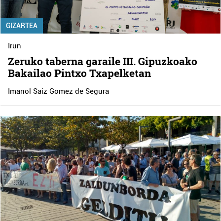
GIZARTEA
Irun
Zeruko taberna garaile III. Gipuzkoako
Bakailao Pintxo Txapelketan
Imanol Saiz Gomez de Segura