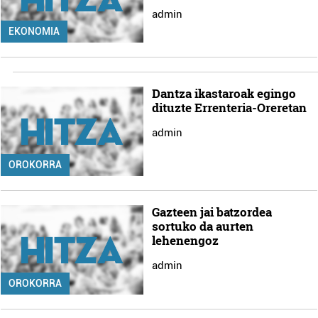
admin
EKONOMIA
Dantza ikastaroak egingo
dituzte Errenteria-Oreretan
admin
OROKORRA
Gazteen jai batzordea
sortuko da aurten
lehenengoz
admin
OROKORRA