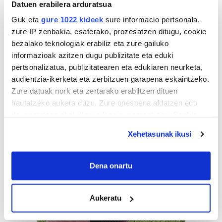
Datuen erabilera arduratsua
Guk eta
gure 1022 kideek
sure informacio pertsonala,
zure IP zenbakia, esaterako, prozesatzen ditugu, cookie
bezalako teknologiak erabiliz eta zure gailuko
informazioak azitzen dugu publizitate eta eduki
pertsonalizatua, publizitatearen eta edukiaren neurketa,
audientzia-ikerketa eta zerbitzuen garapena eskaintzeko.
Zure datuak nork eta zertarako erabiltzen dituen
hautatzeko aukera duzu. Zure onespena aldatzen edo
deuseztatzen ahal duzu edozein momentutan, Cookie
deklaraziotik edo Privacy triggerean klikatuz.
Xehetasunak ikusi
If you allow, we would also like to:
Collect information about your geographical
Dena onartu
location which can be accurate to within several
meters
Aukeratu
Identify your device by actively scanning it for
specific characteristics (fingerprinting)