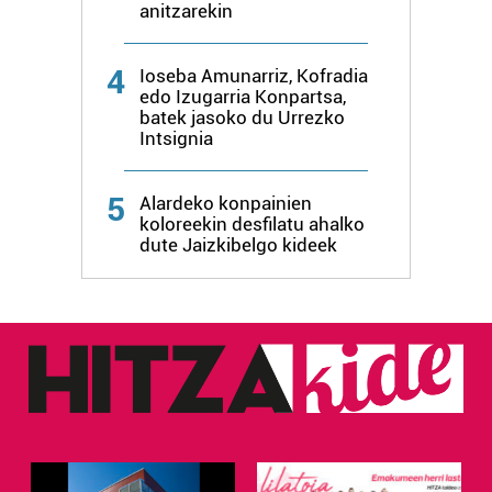
anitzarekin
4
Ioseba Amunarriz, Kofradia
edo Izugarria Konpartsa,
batek jasoko du Urrezko
Intsignia
5
Alardeko konpainien
koloreekin desfilatu ahalko
dute Jaizkibelgo kideek