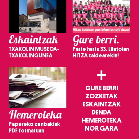
Eskaintzak
Gure berri.
TXAKOLIN MUSEOA-
Parte hartu 33. Lilatoian
TXAKOLINGUNEA
HITZA taldearekin!
+
GURE BERRI
ZOZKETAK
ESKAINTZAK
Hemeroteka
DENDA
HEMEROTEKA
Papereko zenbakiak
NOR GARA
PDF formatuan