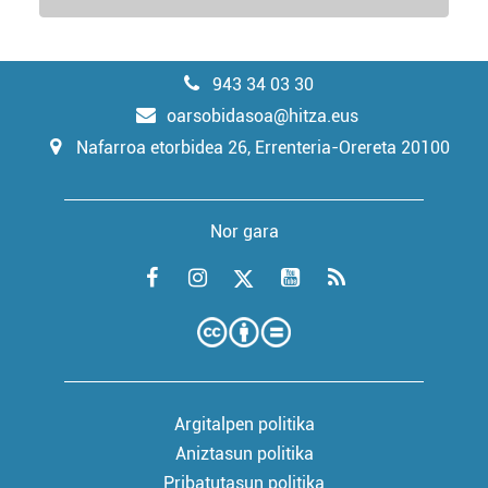
943 34 03 30
oarsobidasoa@hitza.eus
Nafarroa etorbidea 26, Errenteria-Orereta 20100
Nor gara
Argitalpen politika
Aniztasun politika
Pribatutasun politika