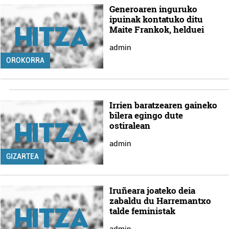
Generoaren inguruko
ipuinak kontatuko ditu
Maite Frankok, helduei
admin
OROKORRA
Irrien baratzearen gaineko
bilera egingo dute
ostiralean
admin
GIZARTEA
Iruñeara joateko deia
zabaldu du Harremantxo
talde feministak