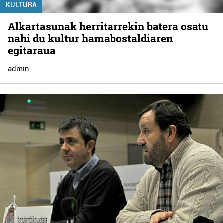
KULTURA
Alkartasunak herritarrekin batera osatu
nahi du kultur hamabostaldiaren
egitaraua
admin