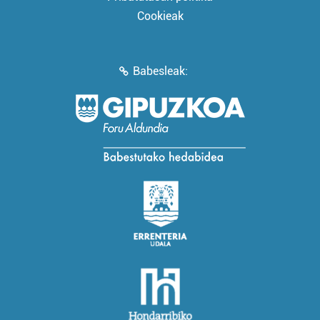
Cookieak
Babesleak: