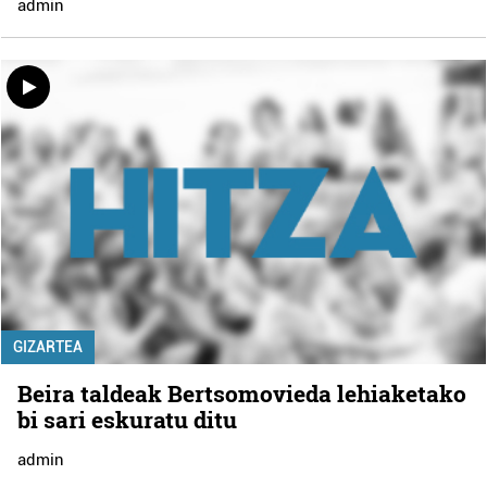
admin
GIZARTEA
Beira taldeak Bertsomovieda lehiaketako
bi sari eskuratu ditu
admin