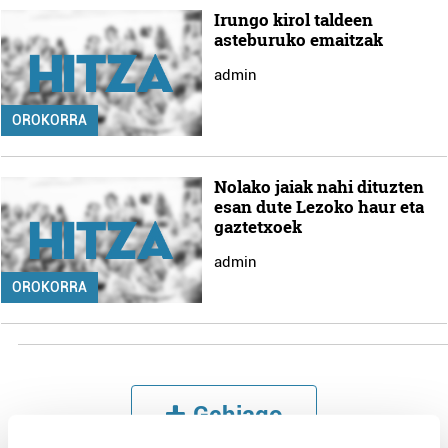
Irungo kirol taldeen
asteburuko emaitzak
admin
OROKORRA
Nolako jaiak nahi dituzten
esan dute Lezoko haur eta
gaztetxoek
admin
OROKORRA
Gehiago