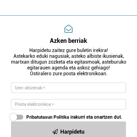
Azken berriak
Harpidetu zaitez gure buletin irekira!
Astekarko eduki nagusiak, asteko albiste ikusienak,
martxan ditugun zozketa eta egitasmoak, asteburuko
egitarauen agenda eta askoz gehiago!
Ostiralero zure posta elektronikoan.
Pribatutasun Politika
irakurri eta onartzen dut.
Harpidetu