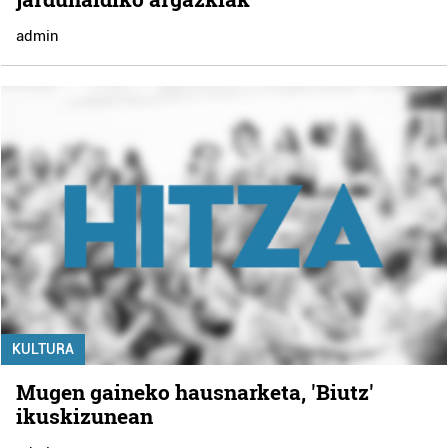
admin
KULTURA
Mugen gaineko hausnarketa, 'Biutz'
ikuskizunean