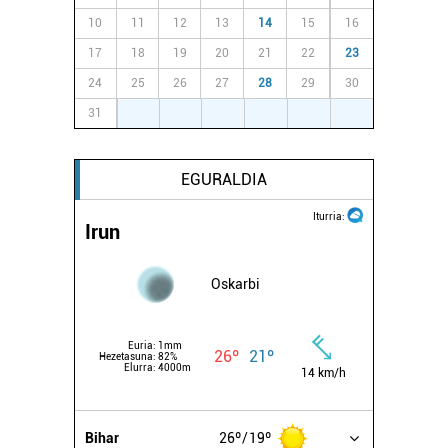
10
11
12
13
14
15
16
17
18
19
20
21
22
23
24
25
26
27
28
29
30
31
1
2
3
4
5
6
EGURALDIA
Iturria:
Irun
Oskarbi
Euria:
1mm
26º
21º
Hezetasuna:
82%
Elurra:
4000m
14 km/h
Bihar
26º
19º