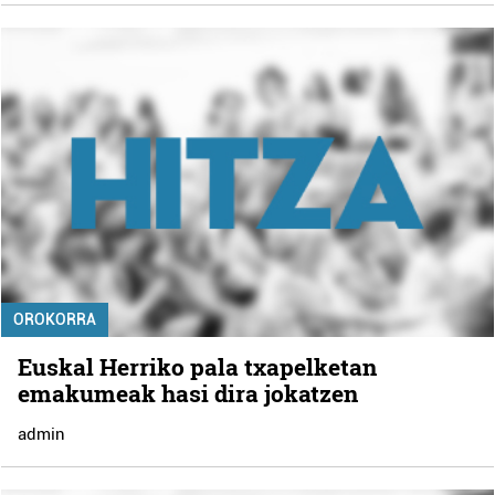
OROKORRA
Euskal Herriko pala txapelketan
emakumeak hasi dira jokatzen
admin