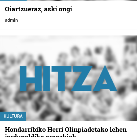
Oiartzueraz, aski ongi
admin
KULTURA
Hondarribiko Herri Olinpiadetako lehen
jardunaldiko argazkiak