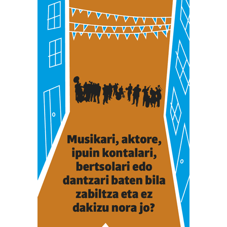
datuen atalean. Edozein unetan alda edo ken dezakezu
zure baimena Cookieen adierazpenean.
Webgune honek cookie propioak eta hirugarrenen cookie-
fitxategiak erabiltzen ditu. Zure esperientzia eta
zerbitzuak hobetzeko asmoz, cookie teknologiaz
baliatzen gara. Ohar hau onartuz gero, teknologia hori
erabiltzeko baimen esplizitua ematen diguzu.
Gehiago
irakurri