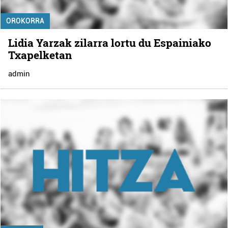
OROKORRA
Lidia Yarzak zilarra lortu du Espainiako
Txapelketan
admin