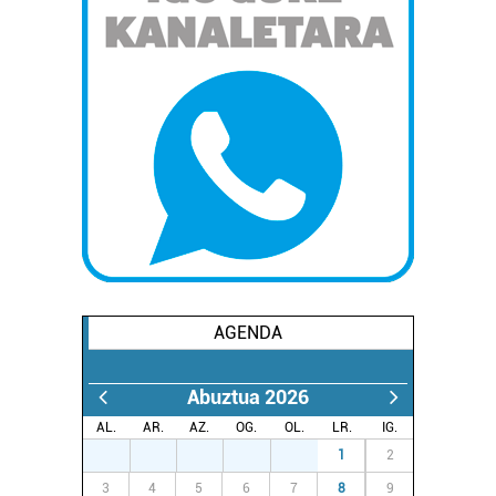
AGENDA
Abuztua 2026
AL.
AR.
AZ.
OG.
OL.
LR.
IG.
27
28
29
30
31
1
2
3
4
5
6
7
8
9