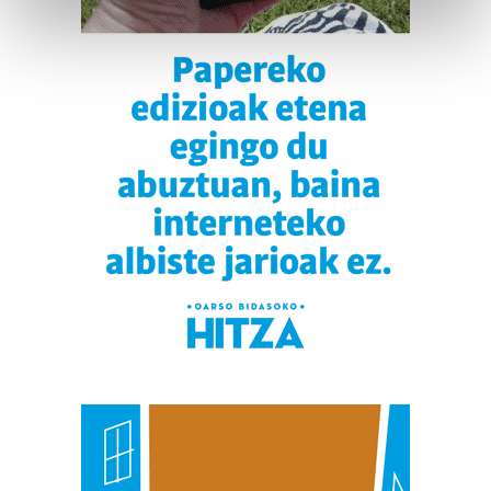
Find out more about how your personal data is processed
and set your preferences in the
details section
.
Guk eta gure bazkideek zure datu pertsonalak
prozesatzen ditugu, zure IP zenbakia, besteak beste,
teknologia erabiliz, cookieak adibidez, iragarki eta eduki
pertsonalizatuak eskaintzeko, iragarkiak eta edukia
neurtzeko, jendeari buruzko informazioa biltzeko eta
produktuak garatzeko. Zure datuak nork eta zertarako
erabiltzen dituen hauta dezakezu.
Bazkide batzuek ez dizute baimenik eskatzen, eta beren
interes komertzial legitimoetan babesten dira. Ikusi gure
bazkideen zerrenda, beren ustez zein helburutarako
duten interes legitimoa eta horren aurka nola egin
dezakezun ikusteko.
Lortu zure datu pertsonalak prozesatzeko moduari
buruzko informazio gehiago eta ezarri zure lehentasunak