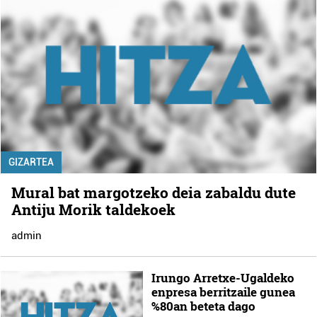
GIZARTEA
Mural bat margotzeko deia zabaldu dute
Antiju Morik taldekoek
admin
Irungo Arretxe-Ugaldeko
enpresa berritzaile gunea
%80an beteta dago