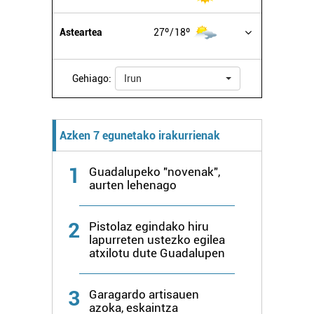
Asteartea
27º
18º
Gehiago:
Irun
Azken 7 egunetako irakurrienak
1
Guadalupeko "novenak",
aurten lehenago
2
Pistolaz egindako hiru
lapurreten ustezko egilea
atxilotu dute Guadalupen
3
Garagardo artisauen
azoka, eskaintza