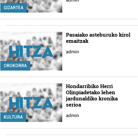
admin
GIZARTEA
Pasaiako asteburuko kirol
emaitzak
admin
OROKORRA
Hondarribiko Herri
Olinpiadetako lehen
jardunaldiko kronika
serioa
admin
KULTURA