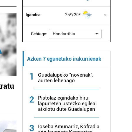
Igandea
25º
20º
Gehiago:
Hondarribia
Azken 7 egunetako irakurrienak
1
Guadalupeko "novenak",
aurten lehenago
ratu
2
Pistolaz egindako hiru
lapurreten ustezko egilea
atxilotu dute Guadalupen
3
Ioseba Amunarriz, Kofradia