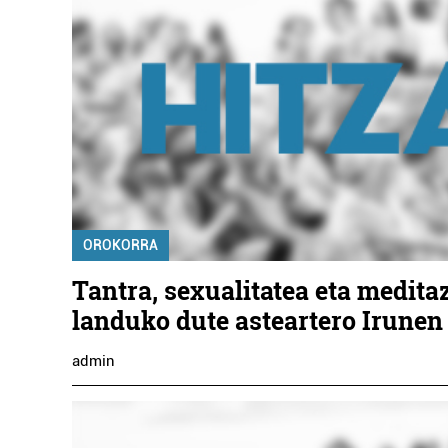
OROKORRA
Tantra, sexualitatea eta medita
landuko dute asteartero Irunen
admin