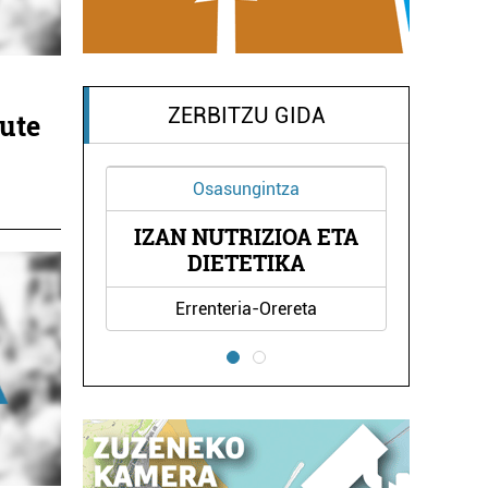
ZERBITZU GIDA
ute
gintza
Janari prestatuak
IZIOA ETA
OTORDU PLATER
ETIKA
PRESTATUAK
a-Orereta
Errenteria-Orereta