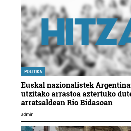
POLITIKA
Euskal nazionalistek Argentin
utzitako arrastoa aztertuko dut
arratsaldean Rio Bidasoan
admin