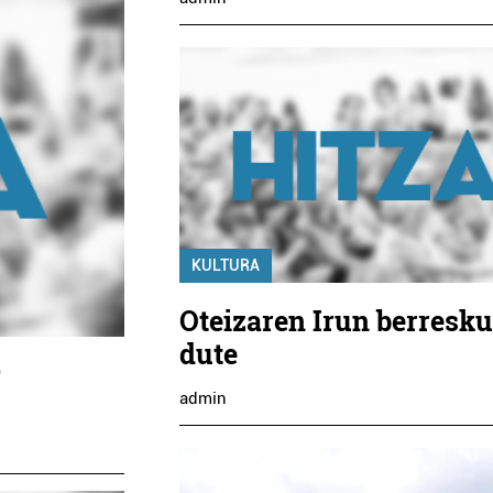
KULTURA
Oteizaren Irun berresku
dute
o
admin