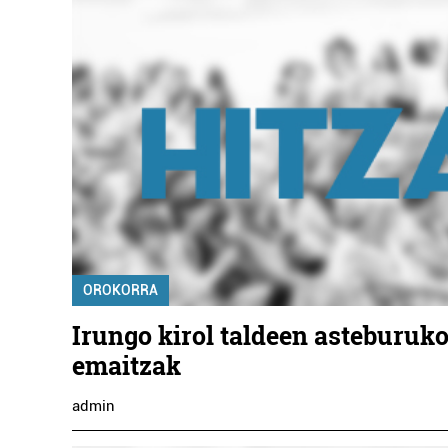
OROKORRA
Irungo kirol taldeen asteburuk
emaitzak
admin