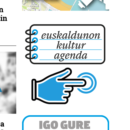
n
gin
oa