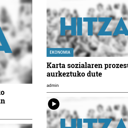
EKONOMIA
Karta sozialaren proze
aurkeztuko dute
admin
ko
an