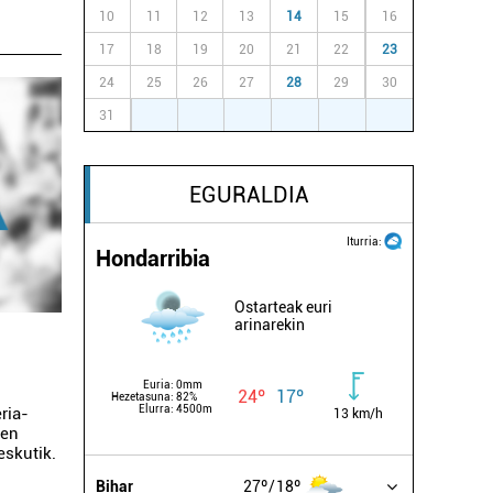
10
11
12
13
14
15
16
17
18
19
20
21
22
23
24
25
26
27
28
29
30
31
1
2
3
4
5
6
EGURALDIA
Iturria:
Hondarribia
Ostarteak euri
arinarekin
Euria:
0mm
24º
17º
Hezetasuna:
82%
Elurra:
4500m
ria-
13 km/h
ren
eskutik.
Bihar
27º
18º