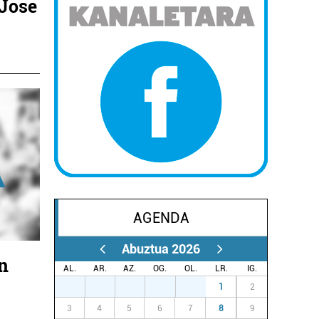
 Jose
AGENDA
Abuztua 2026
n
AL.
AR.
AZ.
OG.
OL.
LR.
IG.
27
28
29
30
31
1
2
3
4
5
6
7
8
9