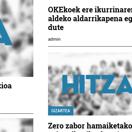
OKEkoek ere ikurrinare
aldeko aldarrikapena e
dute
admin
zioa
GIZARTEA
Zero zabor hamaiketak