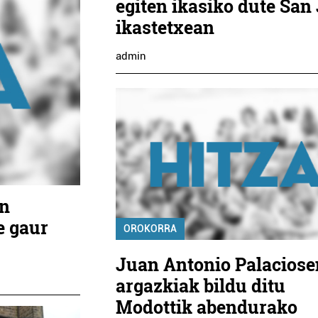
egiten ikasiko dute San
ikastetxean
admin
an
e gaur
OROKORRA
Juan Antonio Palaciose
argazkiak bildu ditu
Modottik abendurako