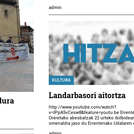
admin
KULTURA
Landarbasori aitortza
dura
http://www.youtube.com/watch?
v=lPpA5vCesw8&feature=youtu.be Errente
Oreretako abesbatzak 22 urteko ibilbidea
omenaldia jaso du Errenteriako Udalaren 
admin