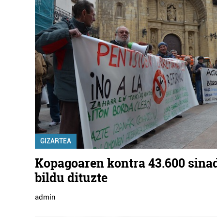
GIZARTEA
Kopagoaren kontra 43.600 sina
bildu dituzte
admin