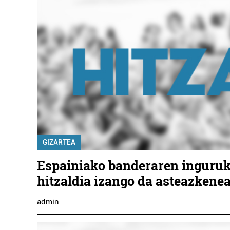
GIZARTEA
Espainiako banderaren inguru
hitzaldia izango da asteazkene
admin