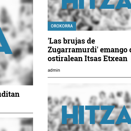
OROKORRA
'Las brujas de
Zugarramurdi' emango 
ostiralean Itsas Etxean
admin
uditan