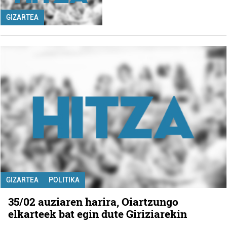
GIZARTEA
GIZARTEA
POLITIKA
35/02 auziaren harira, Oiartzungo
elkarteek bat egin dute Giriziarekin