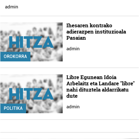
admin
Ihesaren kontrako
adierazpen instituzioala
Pasaian
admin
OROKORRA
Libre Egunean Idoia
Arbelaitz eta Landare "libre"
nahi dituztela aldarrikatu
dute
admin
POLITIKA