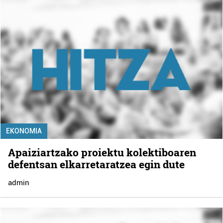
EKONOMIA
Apaiziartzako proiektu kolektiboaren
defentsan elkarretaratzea egin dute
admin