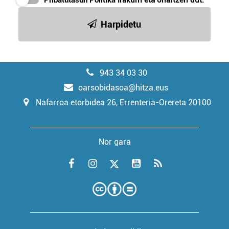
Harpidetu
943 34 03 30
oarsobidasoa@hitza.eus
Nafarroa etorbidea 26, Errenteria-Orereta 20100
Nor gara