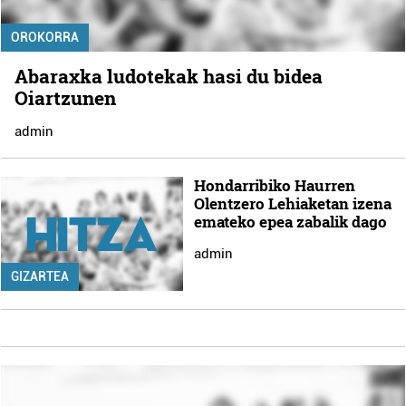
OROKORRA
Abaraxka ludotekak hasi du bidea
Oiartzunen
admin
Hondarribiko Haurren
Olentzero Lehiaketan izena
emateko epea zabalik dago
admin
GIZARTEA