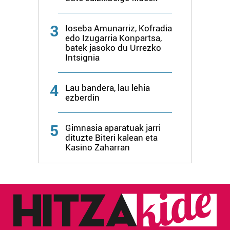
3
Ioseba Amunarriz, Kofradia
edo Izugarria Konpartsa,
batek jasoko du Urrezko
Intsignia
4
Lau bandera, lau lehia
ezberdin
5
Gimnasia aparatuak jarri
dituzte Biteri kalean eta
Kasino Zaharran