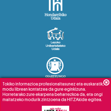
Tokiko informazioa profesionaltasunez eta euskaratik,
modu librean kontatzea da gure eginkizuna.
Horretarako zure ekarpena beharrezkoa da, eta ongi
maitatzeko modurik zintzoena da HITZAkide egitea.