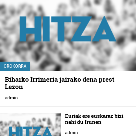
OROKORRA
Biharko Irrimeria jairako dena prest
Lezon
admin
Euriak ere euskaraz bizi
nahi du Irunen
admin