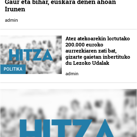
Gaur eta bihar, euskara denen ahoan
Irunen
admin
Atez atekoarekin lortutako
200.000 euroko
aurrezkiaren zati bat,
gizarte gaietan inbertituko
du Lezoko Udalak
POLITIKA
admin