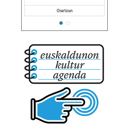
Errenteria-Orereta