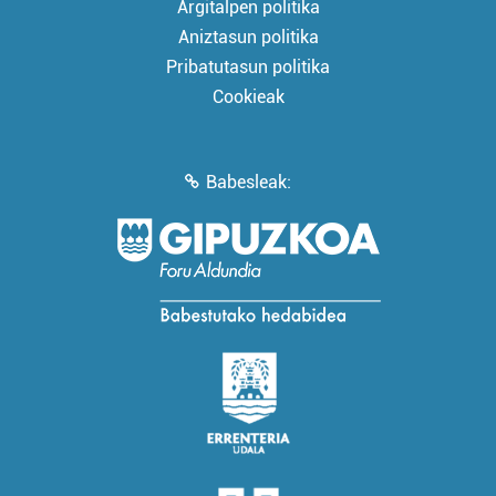
Argitalpen politika
Aniztasun politika
Pribatutasun politika
Cookieak
Babesleak: