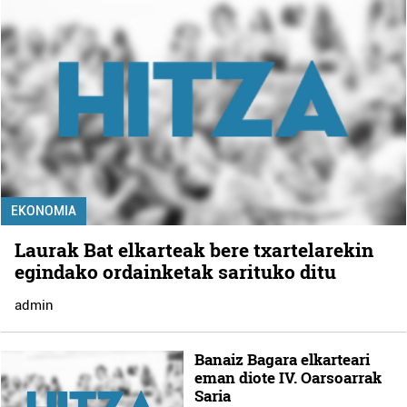
EKONOMIA
Laurak Bat elkarteak bere txartelarekin
egindako ordainketak sarituko ditu
admin
Banaiz Bagara elkarteari
eman diote IV. Oarsoarrak
Saria