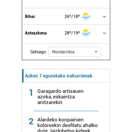
Bihar
26º
18º
Asteazkena
28º
19º
Gehiago:
Hondarribia
Azken 7 egunetako irakurrienak
1
Garagardo artisauen
azoka, eskaintza
anitzarekin
2
Alardeko konpainien
koloreekin desfilatu ahalko
dute Jaizkibelgo kideek