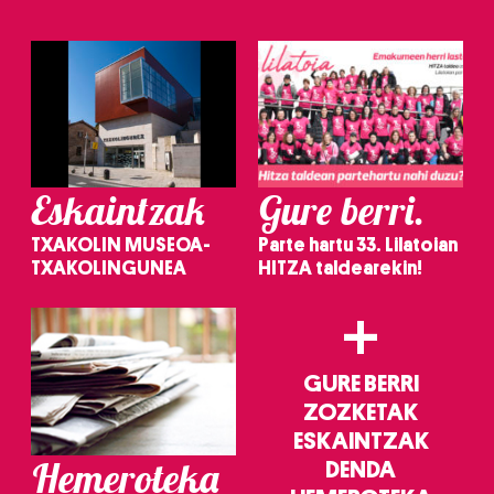
Eskaintzak
Gure berri.
TXAKOLIN MUSEOA-
Parte hartu 33. Lilatoian
TXAKOLINGUNEA
HITZA taldearekin!
+
GURE BERRI
ZOZKETAK
ESKAINTZAK
Hemeroteka
DENDA