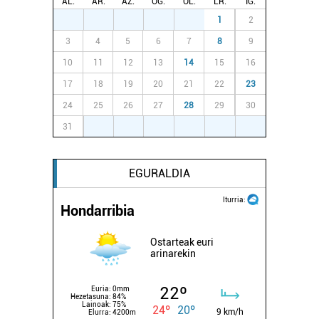
AL.
AR.
AZ.
OG.
OL.
LR.
IG.
27
28
29
30
31
1
2
3
4
5
6
7
8
9
10
11
12
13
14
15
16
17
18
19
20
21
22
23
24
25
26
27
28
29
30
31
1
2
3
4
5
6
EGURALDIA
Iturria:
Hondarribia
Ostarteak euri
arinarekin
22º
Euria:
0mm
Hezetasuna:
84%
Lainoak:
75%
24º
20º
9 km/h
Elurra:
4200m