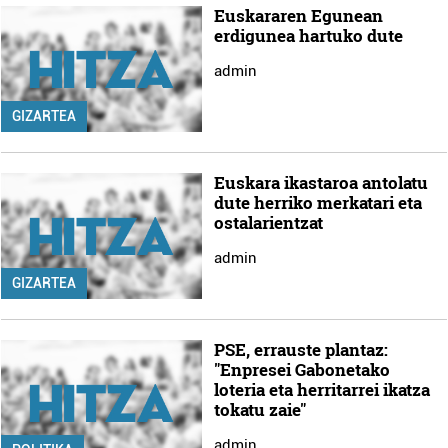
Euskararen Egunean
erdigunea hartuko dute
admin
GIZARTEA
Euskara ikastaroa antolatu
dute herriko merkatari eta
ostalarientzat
admin
GIZARTEA
PSE, errauste plantaz:
"Enpresei Gabonetako
loteria eta herritarrei ikatza
tokatu zaie"
admin