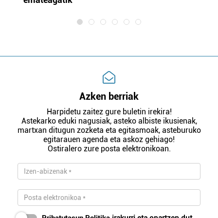
Azken berriak
Harpidetu zaitez gure buletin irekira!
Astekarko eduki nagusiak, asteko albiste ikusienak,
martxan ditugun zozketa eta egitasmoak, asteburuko
egitarauen agenda eta askoz gehiago!
Ostiralero zure posta elektronikoan.
Pribatutasun Politika
irakurri eta onartzen dut.