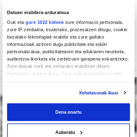
Datuen erabilera arduratsua
Guk eta
gure 1022 kideek
sure informacio pertsonala,
zure IP zenbakia, esaterako, prozesatzen ditugu, cookie
bezalako teknologiak erabiliz eta zure gailuko
informazioak azitzen dugu publizitate eta eduki
pertsonalizatua, publizitatearen eta edukiaren neurketa,
audientzia-ikerketa eta zerbitzuen garapena eskaintzeko.
Zure datuak nork eta zertarako erabiltzen dituen
hautatzeko aukera duzu. Zure onespena aldatzen edo
deuseztatzen ahal duzu edozein momentutan, Cookie
deklaraziotik edo Privacy triggerean klikatuz.
Xehetasunak ikusi
If you allow, we would also like to:
Collect information about your geographical
Dena onartu
location which can be accurate to within several
meters
Aukeratu
Identify your device by actively scanning it for