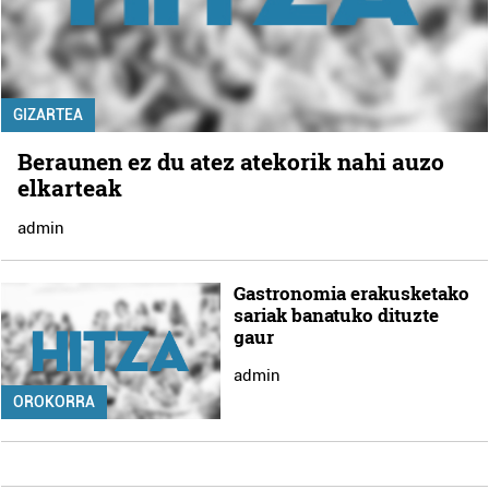
GIZARTEA
Beraunen ez du atez atekorik nahi auzo
elkarteak
admin
Gastronomia erakusketako
sariak banatuko dituzte
gaur
admin
OROKORRA