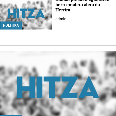
berri ematera atera da
Herrira
admin
POLITIKA