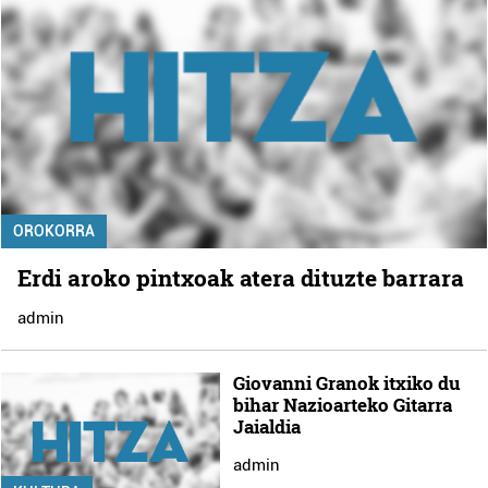
OROKORRA
Erdi aroko pintxoak atera dituzte barrara
admin
Giovanni Granok itxiko du
bihar Nazioarteko Gitarra
Jaialdia
admin