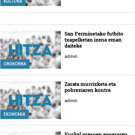
KULTURA
San Ferminetako futbito
txapelketan izena eman
daiteke
admin
OROKORRA
Zarata murrizketa eta
pobreziaren kontra
admin
EKONOMIA
Euskal presoen egoeraren