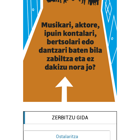
bazkideen zerrenda, beren ustez zein helburutarako
duten interes legitimoa eta horren aurka nola egin
dezakezun ikusteko.
Lortu zure datu pertsonalak prozesatzeko moduari
buruzko informazio gehiago eta ezarri zure lehentasunak
datuen atalean. Edozein unetan alda edo ken dezakezu
zure baimena Cookieen adierazpenean.
Webgune honek cookie propioak eta hirugarrenen cookie-
fitxategiak erabiltzen ditu. Zure esperientzia eta
zerbitzuak hobetzeko asmoz, cookie teknologiaz
baliatzen gara. Ohar hau onartuz gero, teknologia hori
erabiltzeko baimen esplizitua ematen diguzu.
Gehiago
irakurri
ZERBITZU GIDA
Ikastetxeak