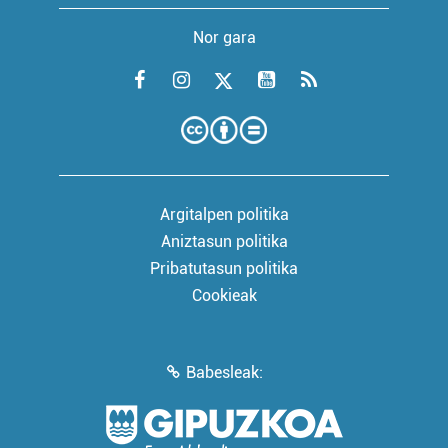
Nor gara
Argitalpen politika
Aniztasun politika
Pribatutasun politika
Cookieak
Babesleak: