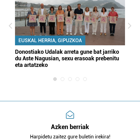
EUSKAL HERRIA, GIPUZKOA
Donostiako Udalak arreta gune bat jarriko
Ur
du Aste Nagusian, sexu erasoak prebenitu
es
eta artatzeko
lu
Azken berriak
Harpidetu zaitez gure buletin irekira!