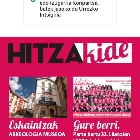
edo Izugarria Konpartsa,
batek jasoko du Urrezko
Intsignia
Eskaintzak
Gure berri.
ARKEOLOGIA MUSEOA
Parte hartu 33. Lilatoian