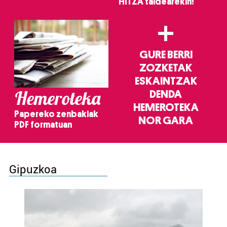
HITZA taldearekin!
+
GURE BERRI
ZOZKETAK
ESKAINTZAK
Hemeroteka
DENDA
HEMEROTEKA
Papereko zenbakiak
NOR GARA
PDF formatuan
Gipuzkoa