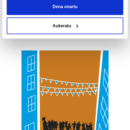
Collect information about your geographical
Dena onartu
location which can be accurate to within several
meters
Aukeratu
Identify your device by actively scanning it for
specific characteristics (fingerprinting)
Find out more about how your personal data is processed
and set your preferences in the
details section
.
Guk eta gure bazkideek zure datu pertsonalak
prozesatzen ditugu, zure IP zenbakia, besteak beste,
teknologia erabiliz, cookieak adibidez, iragarki eta eduki
pertsonalizatuak eskaintzeko, iragarkiak eta edukia
neurtzeko, jendeari buruzko informazioa biltzeko eta
produktuak garatzeko. Zure datuak nork eta zertarako
erabiltzen dituen hauta dezakezu.
Bazkide batzuek ez dizute baimenik eskatzen, eta beren
interes komertzial legitimoetan babesten dira. Ikusi gure