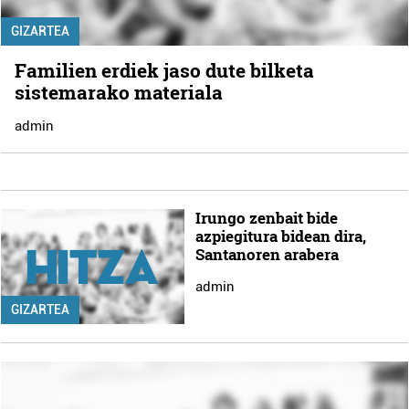
GIZARTEA
Familien erdiek jaso dute bilketa
sistemarako materiala
admin
Irungo zenbait bide
azpiegitura bidean dira,
Santanoren arabera
admin
GIZARTEA