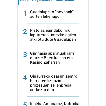
1
Guadalupeko "novenak",
aurten lehenago
2
Pistolaz egindako hiru
lapurreten ustezko egilea
atxilotu dute Guadalupen
3
Gimnasia aparatuak jarri
dituzte Biteri kalean eta
Kasino Zaharran
4
Oinaurreko osasun zentro
berriaren lizitazio
prozesuan sei enpresa
aurkeztu dira
5
Ioseba Amunarriz, Kofradia