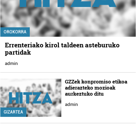
OROKORRA
Errenteriako kirol taldeen asteburuko
partidak
admin
GZZek konpromiso etikoa
adierazteko mozioak
aurkeztuko ditu
admin
GIZARTEA