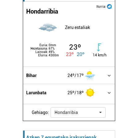
Iturria:
Hondarribia
Zeru estaliak
23º
Euria:
0mm
Hezetasuna:
67%
Lainoak:
49%
23º
20º
14 km/h
Elurra:
4300m
Bihar
24º
17º
Larunbata
25º
18º
Gehiago:
Hondarribia
Azken 7 egunetako irakurrienak