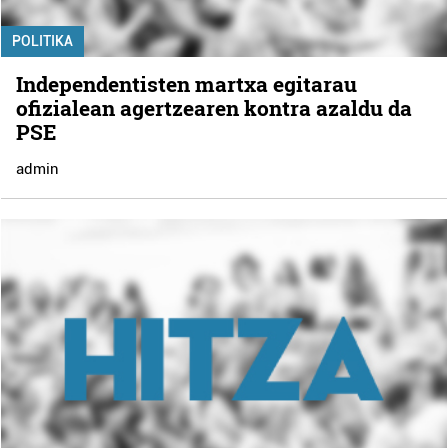
POLITIKA
Independentisten martxa egitarau
ofizialean agertzearen kontra azaldu da
PSE
admin