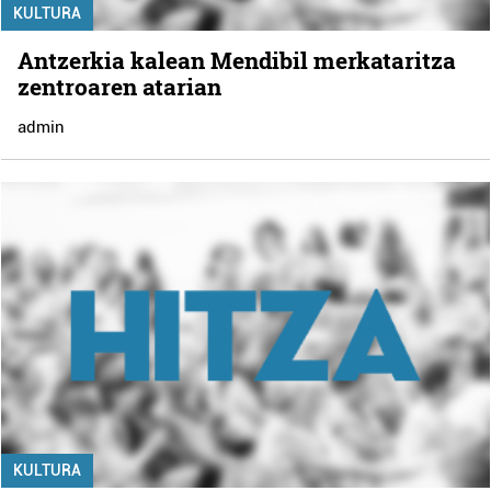
KULTURA
Antzerkia kalean Mendibil merkataritza
zentroaren atarian
admin
KULTURA