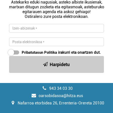
Astekarko eduki nagusiak, asteko albiste ikusienak,
martxan ditugun zozketa eta egitasmoak, asteburuko
egitarauen agenda eta askoz gehiago!
Ostiralero zure posta elektronikoan.
Pribatutasun Politika
irakurri eta onartzen dut.
Harpidetu
943 34 03 30
oarsobidasoa@hitza.eus
Nafarroa etorbidea 26, Errenteria-Orereta 20100