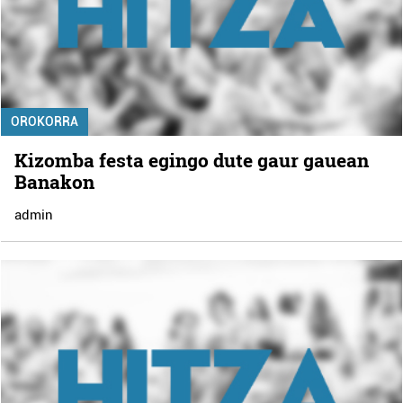
OROKORRA
Kizomba festa egingo dute gaur gauean
Banakon
admin