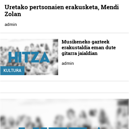
Uretako pertsonaien erakusketa, Mendi
Zolan
admin
Musikeneko gazteek
erakustaldia eman dute
gitarra jaialdian
admin
KULTURA