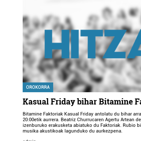
OROKORRA
Kasual Friday bihar Bitamine F
Bitamine Faktoriak Kasual Friday antolatu du bihar arr
20:00etik aurrera. Beatriz Churrucaren Agertu Artean d
izenburuko erakusketa abiatuko du Faktoriak. Rubio b
musika akustikoak lagunduko du aurkezpena.