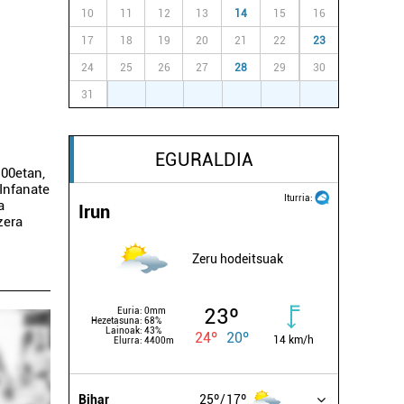
10
11
12
13
14
15
16
17
18
19
20
21
22
23
u
24
25
26
27
28
29
30
31
1
2
3
4
5
6
EGURALDIA
:00etan,
Infanate
Iturria:
a
Irun
zera
Zeru hodeitsuak
23º
Euria:
0mm
Hezetasuna:
68%
Lainoak:
43%
24º
20º
14 km/h
Elurra:
4400m
Bihar
25º
17º