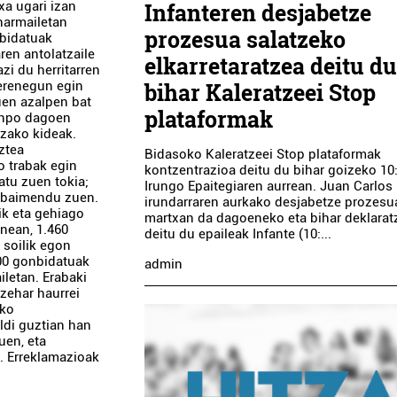
Infanteren desjabetze
xa ugari izan
 harmailetan
prozesua salatzeko
nbidatuak
ren antolatzaile
elkarretaratzea deitu d
zi du herritarren
bihar Kaleratzeei Stop
erenegun egin
uen azalpen bat
plataformak
kanpo dagoen
tzako kideak.
uztea
Bidasoko Kaleratzeei Stop plataformak
o trabak egin
kontzentrazioa deitu du bihar goizeko 10
atu zuen tokia;
Irungo Epaitegiaren aurrean. Juan Carlos 
a baimendu zuen.
irundarraren aurkako desjabetze prozesu
ik eta gehiago
martxan da dagoeneko eta bihar deklarat
nean, 1.460
deitu du epaileak Infante (10:...
 soilik egon
300 gonbidatuak
admin
iletan. Erabaki
zehar haurrei
ako
aldi guztian han
uen, eta
n. Erreklamazioak