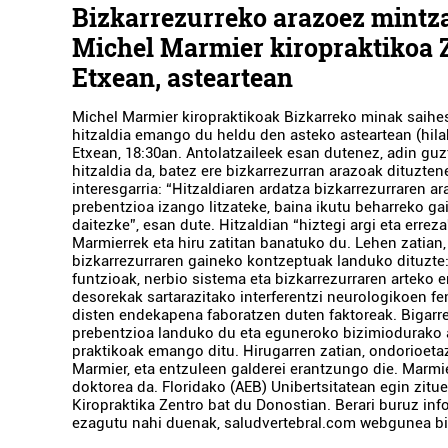
Bizkarrezurreko arazoez mintz
Michel Marmier kiropraktikoa 
Etxean, asteartean
Michel Marmier kiropraktikoak Bizkarreko minak saihe
hitzaldia emango du heldu den asteko asteartean (hila
Etxean, 18:30an. Antolatzaileek esan dutenez, adin gu
hitzaldia da, batez ere bizkarrezurran arazoak dituzten
interesgarria: “Hitzaldiaren ardatza bizkarrezurraren a
prebentzioa izango litzateke, baina ikutu beharreko ga
daitezke”, esan dute. Hitzaldian “hiztegi argi eta erreza
Marmierrek eta hiru zatitan banatuko du. Lehen zatian,
bizkarrezurraren gaineko kontzeptuak landuko dituzte
funtzioak, nerbio sistema eta bizkarrezurraren arteko e
desorekak sartarazitako interferentzi neurologikoen 
disten endekapena faboratzen duten faktoreak. Bigarre
prebentzioa landuko du eta eguneroko bizimiodurako
praktikoak emango ditu. Hirugarren zatian, ondorioeta
Marmier, eta entzuleen galderei erantzungo die. Marmi
doktorea da. Floridako (AEB) Unibertsitatean egin zitu
Kiropraktika Zentro bat du Donostian. Berari buruz in
ezagutu nahi duenak, saludvertebral.com webgunea bi