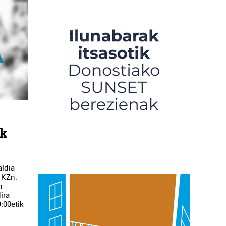
ak
aldia
 KZn.
n
ira
:00etik