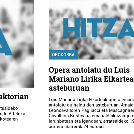
OROKORRA
Opera antolatu du Luis
Mariano Lirika Elkarte
asteburuan
aktorian
Luis Mariano Lirika Elkarteak opera eman
antolatu du heldu den asteburuan, Amaia
atsaldeko
Leoncavalloren Pagliacci eta Mascagnire
esde Arteleku
Cavalleria Rusticana emanaldiak izango d
ikotearen
larunbatean eta igandean, arratsaldeko 19
aurrera. Sarrerak 24 euroan...