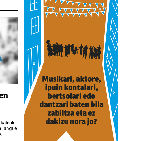
zen
 kaleak
n langile
k