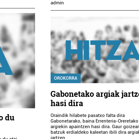
admin
OROKORRA
Gabonetako argiak jart
hasi dira
o du
Oraindik hilabete pasatxo falta dira
Gabonetarako, baina Errenteria-Oreretako
argiekin apaintzen hasi dira. Gaur goizea
batzuk erdialdeko kaleetan ibili dira argia
jartzen.