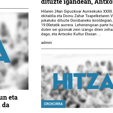
dituzte igandean, Antx
Hilaren 24an Gipuzkoar Aurreskuko XXXII
ekitaldia eta Doinu Zahar Txapelketaren V
jokatuko dituzte Donibaneko kiroldegian,
19:00etatik aurrera. Lehenengoan parte h
duten sei gizonak zein izango diren zeha
dago, eta Antxoko Kultur Etxean ...
admin
un eta
 da
OROKORRA