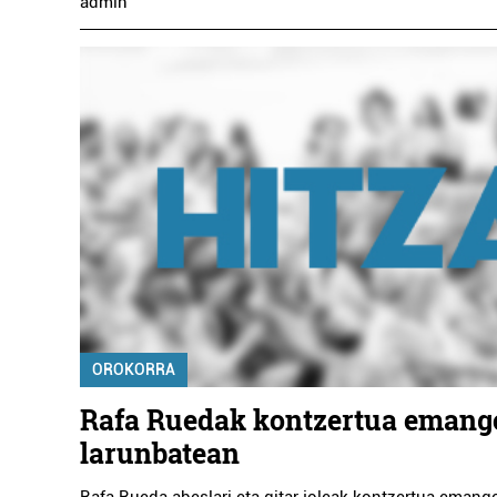
admin
OROKORRA
Rafa Ruedak kontzertua emang
larunbatean