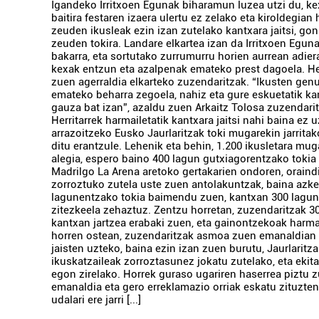
Igandeko Irritxoen Egunak biharamun luzea utzi du, ke
baitira festaren izaera ulertu ez zelako eta kiroldegian
zeuden ikusleak ezin izan zutelako kantxara jaitsi, go
zeuden tokira. Landare elkartea izan da Irritxoen Eguna
bakarra, eta sortutako zurrumurru horien aurrean adiera
kexak entzun eta azalpenak emateko prest dagoela. H
zuen agerraldia elkarteko zuzendaritzak. “Ikusten gen
emateko beharra zegoela, nahiz eta gure eskuetatik 
gauza bat izan”, azaldu zuen Arkaitz Tolosa zuzendari
Herritarrek harmailetatik kantxara jaitsi nahi baina ez 
arrazoitzeko Eusko Jaurlaritzak toki mugarekin jarritak
ditu erantzule. Lehenik eta behin, 1.200 ikusletara mug
alegia, espero baino 400 lagun gutxiagorentzako toki
Madrilgo La Arena aretoko gertakarien ondoren, oraind
zorroztuko zutela uste zuen antolakuntzak, baina azke
lagunentzako tokia baimendu zuen, kantxan 300 lagun
zitezkeela zehaztuz. Zentzu horretan, zuzendaritzak 
kantxan jartzea erabaki zuen, eta gainontzekoak harma
horren ostean, zuzendaritzak asmoa zuen emanaldian 
jaisten uzteko, baina ezin izan zuen burutu, Jaurlaritz
ikuskatzaileak zorroztasunez jokatu zutelako, eta ekit
egon zirelako. Horrek guraso ugariren haserrea piztu z
emanaldia eta gero erreklamazio orriak eskatu zituzte
udalari ere jarri [...]