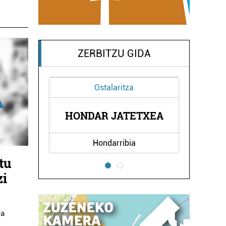
ZERBITZU GIDA
Ostalaritza
Garraioak
NDAR JATETXEA
IPARBUS AUTOBUS
Hondarribia
Oiartzun
tu
zi
ea
k