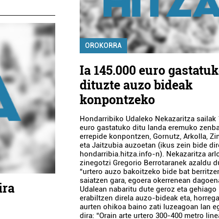
OROKORRA
Ia 145.000 euro gastatu
dituzte auzo bideak
konpontzeko
Hondarribiko Udaleko Nekazaritza sailak
euro gastatuko ditu landa eremuko zenba
errepide konpontzen, Gornutz, Arkolla, Z
eta Jaitzubia auzoetan (ikus zein bide di
hondarribia.hitza.info-n). Nekazaritza arl
zinegotzi Gregorio Berrotaranek azaldu 
“urtero auzo bakoitzeko bide bat berritze
saiatzen gara, egoera okerrenean dagoen
ira
Udalean nabaritu dute geroz eta gehiago
erabiltzen direla auzo-bideak eta, horrega
aurten ohikoa baino zati luzeagoan lan eg
dira: “Orain arte urtero 300-400 metro line