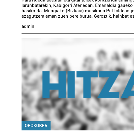
Rafa Rueda abeslari eta gitar joleak kontzertua emango
larunbatarekin, Kabigorri Ateneoan. Emanaldia gaueko
hasiko da. Mungiako (Bizkaia) musikaria Pilt taldean 
ezagutzera eman zuen bere burua. Geroztik, hainbat est
admin
Ostalaritza
HONDAR JATETXE
Hondarribia
OROKORRA