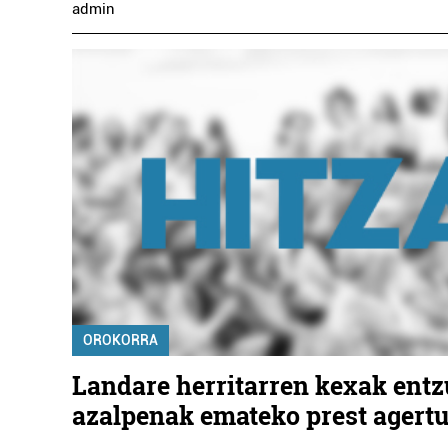
admin
OROKORRA
Landare herritarren kexak entz
azalpenak emateko prest agertu