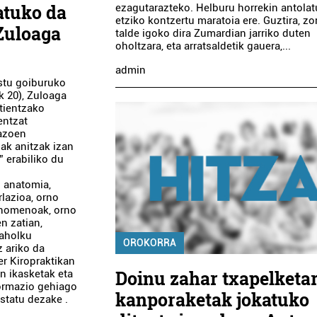
atuko da
ezagutarazteko. Helburu horrekin antolat
etziko kontzertu maratoia ere. Guztira, zor
Zuloaga
talde igoko dira Zumardian jarriko duten
oholtzara, eta arratsaldetik gauera,...
admin
stu goiburuko
k 20), Zuloaga
ztientzako
entzat
razoen
iak anitzak izan
” erabiliko du
: anatomia,
rlazioa, orno
fenomenoak, orno
n zatian,
 aholku
OROKORRA
z ariko da
er Kiropraktikan
Doinu zahar txapelketa
en ikasketak eta
formazio gehiago
kanporaketak jokatuko
statu dezake .