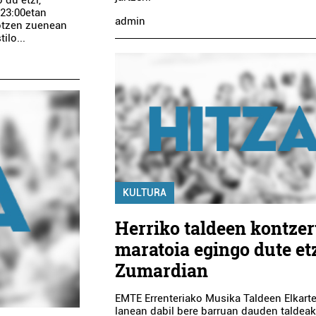
 du etzi,
 23:00etan
admin
jotzen zuenean
ilo...
Garraioak
A
IPARBUS AUTOBUSAK
HO
KULTURA
Oiartzun
Herriko taldeen kontzer
maratoia egingo dute et
Zumardian
EMTE Errenteriako Musika Taldeen Elkart
lanean dabil bere barruan dauden taldea