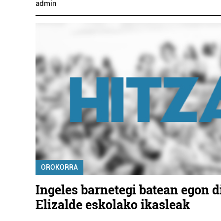
admin
OROKORRA
Ingeles barnetegi batean egon d
Elizalde eskolako ikasleak