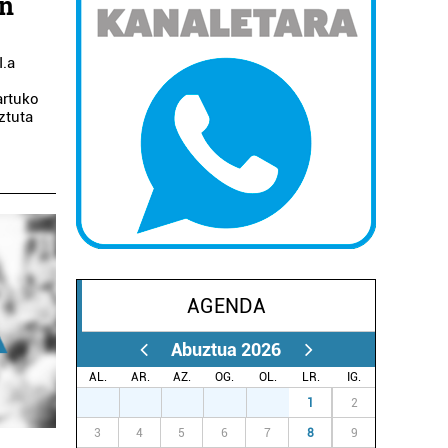
on
.
I.a
artuko
ztuta
AGENDA
Abuztua 2026
AL.
AR.
AZ.
OG.
OL.
LR.
IG.
27
28
29
30
31
1
2
3
4
5
6
7
8
9