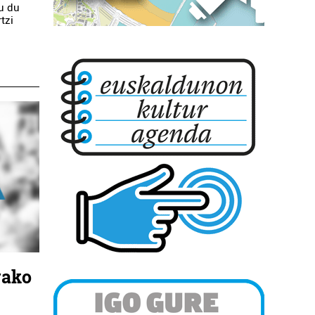
u du
tzi
rako