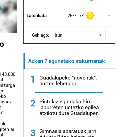
Larunbata
26º
17º
Gehiago:
Irun
ko
Azken 7 egunetako irakurrienak
 143.000
1
Guadalupeko "novenak",
it
aurten lehenago
imizarga
ren
oko
2
Pistolaz egindako hiru
duenez
lapurreten ustezko egilea
n
a”.
atxilotu dute Guadalupen
tik,
iten ari
3
Gimnasia aparatuak jarri
al