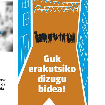
teko
o da
eta
o