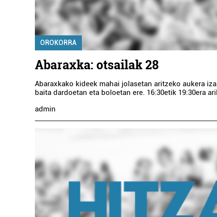
OROKORRA
Abaraxka: otsailak 28
Abaraxkako kideek mahai jolasetan aritzeko aukera iza
baita dardoetan eta boloetan ere. 16:30etik 19:30era ari
admin