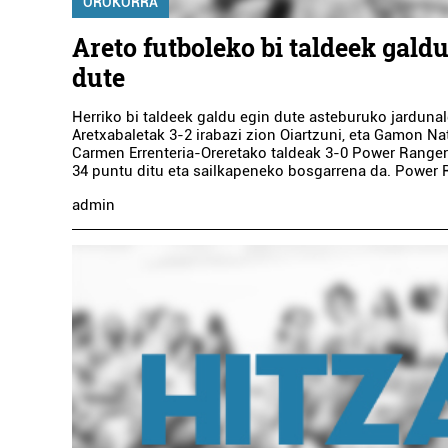
OROKORRA
Areto futboleko bi taldeek galdu
dute
Herriko bi taldeek galdu egin dute asteburuko jardunal
Aretxabaletak 3-2 irabazi zion Oiartzuni, eta Gamon Na
Carmen Errenteria-Oreretako taldeak 3-0 Power Ranger
34 puntu ditu eta sailkapeneko bosgarrena da. Power R
admin