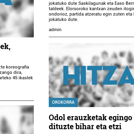
jokatuko dute Saskilagunak eta Easo Berr
taldeek. Elorsoroko kantxan zeuden itog
ondorioz, partida atzeratu egin zuten eta 
jokatuko dute.
admin
ek,
zte koreografia
izango dira,
arteko 45 ikaslek
OROKORRA
Odol erauzketak egingo
dituzte bihar eta etzi