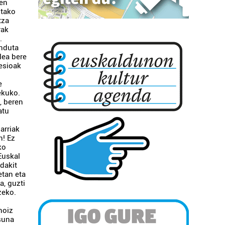
zen
itako
tza
rak
.
induta
lea bere
resioak
e
ekuko.
, beren
atu
arriak
n! Ez
ko
Euskal
dakit
etan eta
a, guzti
zeko.
inoiz
asuna