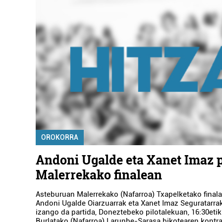
OROKORRA
Andoni Ugalde eta Xanet Imaz p
Malerrekako finalean
Asteburuan Malerrekako (Nafarroa) Txapelketako finala
Andoni Ugalde Oiarzuarrak eta Xanet Imaz Seguratarra
izango da partida, Doneztebeko pilotalekuan, 16:30etik
Burlatako (Nafarroa) Larunbe-Sarasa bikotearen kontra.