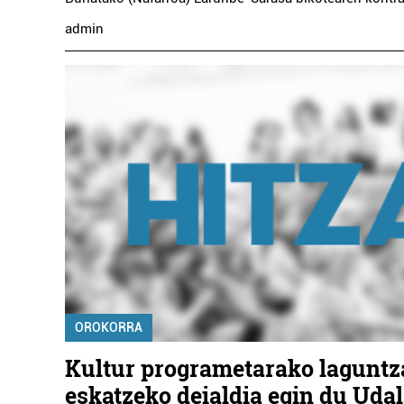
admin
OROKORRA
Kultur programetarako laguntz
eskatzeko deialdia egin du Uda