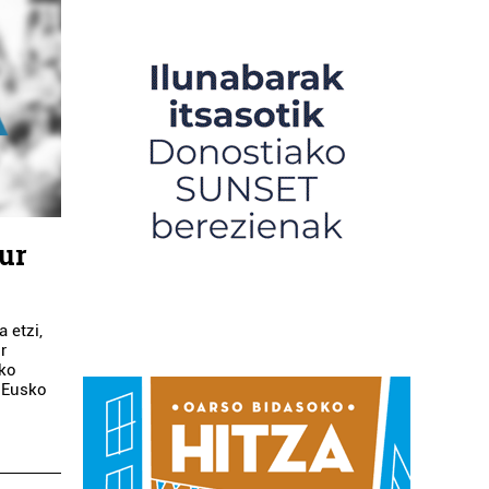
Lur
 etzi,
r
ako
, Eusko