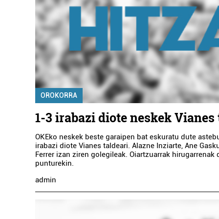
OROKORRA
1-3 irabazi diote neskek Vianes 
OKEko neskek beste garaipen bat eskuratu dute asteb
irabazi diote Vianes taldeari. Alazne Inziarte, Ane Gas
Ferrer izan ziren golegileak. Oiartzuarrak hirugarrenak d
punturekin.
admin