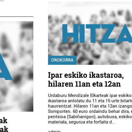
OROKORRA
Ipar eskiko ikastaroa,
hilaren 11an eta 12an
Urdaburu Mendizale Elkarteak ipar eskiko
ikastaroa antolatu du 11 eta 15 urte bitar
haurrentzat. Hilaren 11an eta 12an izang
Somporten. 60 euro ordaindu behar dira, 
pentsioa (Sabiñanigon), autobusa, eskik
ak
materiala, segurua eta forfaita d...
lak