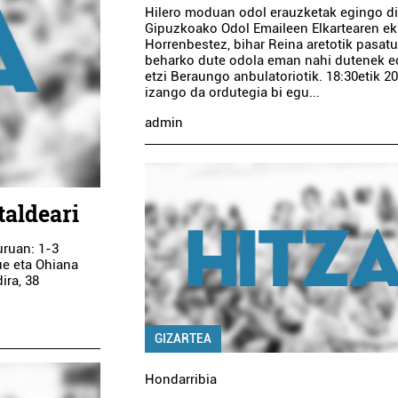
Hilero moduan odol erauzketak egingo di
Gipuzkoako Odol Emaileen Elkartearen e
Horrenbestez, bihar Reina aretotik pasat
beharko dute odola eman nahi dutenek e
etzi Beraungo anbulatoriotik. 18:30etik 2
izango da ordutegia bi egu...
admin
taldeari
uruan: 1-3
kue eta Ohiana
ira, 38
GIZARTEA
Hondarribia