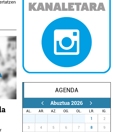
ertatzen
AGENDA
Abuztua 2026
da
AL.
AR.
AZ.
OG.
OL.
LR.
IG.
27
28
29
30
31
1
2
3
4
5
6
7
8
9
r