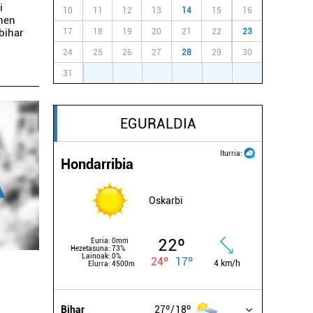
i
10
11
12
13
14
15
16
inen
bihar
17
18
19
20
21
22
23
24
25
26
27
28
29
30
31
1
2
3
4
5
6
EGURALDIA
Iturria:
Hondarribia
Oskarbi
22º
Euria:
0mm
Hezetasuna:
73%
Lainoak:
0%
24º
17º
4 km/h
Elurra:
4500m
Bihar
27º
18º