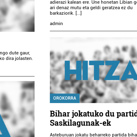
adierazi kalean ere. Une honetan Libian g
ari denaz mutu eta geldi geratzea ez du
barkaziorik. [...]
admin
ngo dute gaur,
ko dira jolasten.
OROKORRA
Bihar jokatuko du parti
Saskilagunak-ek
Asteburuan jokatu beharreko partida biha