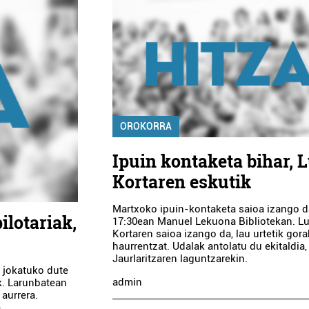
OROKORRA
Ipuin kontaketa bihar, 
Kortaren eskutik
Martxoko ipuin-kontaketa saioa izango da
ilotariak,
17:30ean Manuel Lekuona Bibliotekan. Lu
Kortaren saioa izango da, lau urtetik gor
haurrentzat. Udalak antolatu du ekitaldia
Jaurlaritzaren laguntzarekin.
 jokatuko dute
admin
k. Larunbatean
 aurrera.
..