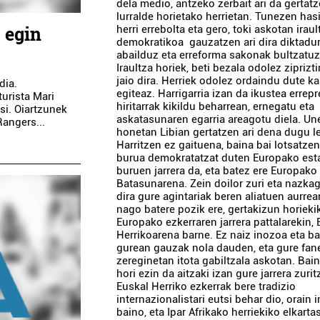
dela medio, antzeko zerbait ari da gertat
lurralde horietako herrietan. Tunezen has
 egin
herri errebolta eta gero, toki askotan iraul
demokratikoa gauzatzen ari dira diktadu
abailduz eta erreforma sakonak bultzatuz
Iraultza horiek, beti bezala odolez ziprizt
jaio dira. Herriek odolez ordaindu dute ka
dia.
egiteaz. Harrigarria izan da ikustea errep
turista Mari
hiritarrak kikildu beharrean, ernegatu eta
si. Oiartzunek
askatasunaren egarria areagotu diela. Un
angers...
honetan Libian gertatzen ari dena dugu l
Harritzen ez gaituena, baina bai lotsatzen
burua demokratatzat duten Europako est
buruen jarrera da, eta batez ere Europako
Batasunarena. Zein doilor zuri eta nazkag
dira gure agintariak beren aliatuen aurrea
nago batere pozik ere, gertakizun horieki
Europako ezkerraren jarrera pattalarekin, 
Herrikoarena barne. Ez naiz inozoa eta ba
gurean gauzak nola dauden, eta gure fan
zereginetan itota gabiltzala askotan. Bain
hori ezin da aitzaki izan gure jarrera zurit
Euskal Herriko ezkerrak bere tradizio
internazionalistari eutsi behar dio, orain 
baino, eta Ipar Afrikako herriekiko elkart