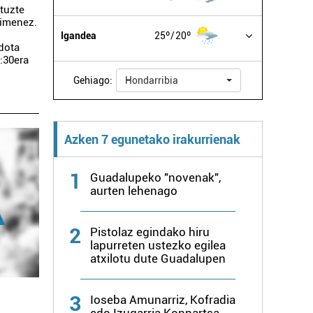
tuzte
kimenez.
u
Igandea
25º
20º
dota
0:30era
Gehiago:
Hondarribia
Azken 7 egunetako irakurrienak
1
Guadalupeko "novenak",
aurten lehenago
2
Pistolaz egindako hiru
lapurreten ustezko egilea
atxilotu dute Guadalupen
3
Ioseba Amunarriz, Kofradia