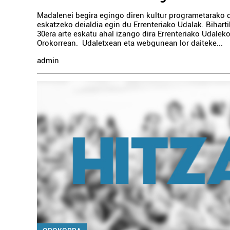
Madalenei begira egingo diren kultur programetarako 
eskatzeko deialdia egin du Errenteriako Udalak. Biharti
30era arte eskatu ahal izango dira Errenteriako Udaleko
Orokorrean. Udaletxean eta webgunean lor daiteke...
admin
Ostalaritza
HAZIA TABERNA
ALD
Irun