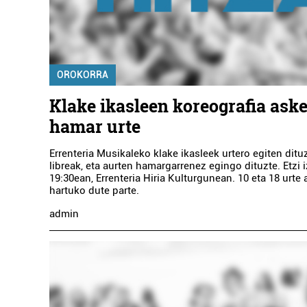
OROKORRA
Klake ikasleen koreografia aske
hamar urte
Errenteria Musikaleko klake ikasleek urtero egiten ditu
libreak, eta aurten hamargarrenez egingo dituzte. Etzi 
19:30ean, Errenteria Hiria Kulturgunean. 10 eta 18 urte 
hartuko dute parte.
admin