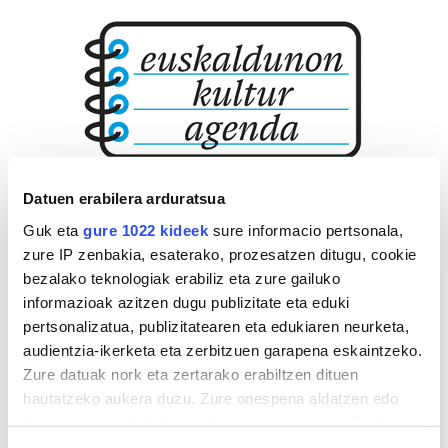
Datuen erabilera arduratsua
Guk eta
gure 1022 kideek
sure informacio pertsonala,
zure IP zenbakia, esaterako, prozesatzen ditugu, cookie
bezalako teknologiak erabiliz eta zure gailuko
informazioak azitzen dugu publizitate eta eduki
pertsonalizatua, publizitatearen eta edukiaren neurketa,
audientzia-ikerketa eta zerbitzuen garapena eskaintzeko.
Zure datuak nork eta zertarako erabiltzen dituen
hautatzeko aukera duzu. Zure onespena aldatzen edo
deuseztatzen ahal duzu edozein momentutan, Cookie
deklaraziotik edo Privacy triggerean klikatuz.