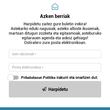
Azken berriak
Harpidetu zaitez gure buletin irekira!
Astekarko eduki nagusiak, asteko albiste ikusienak,
martxan ditugun zozketa eta egitasmoak, asteburuko
egitarauen agenda eta askoz gehiago!
Ostiralero zure posta elektronikoan.
Pribatutasun Politika
irakurri eta onartzen dut.
Harpidetu