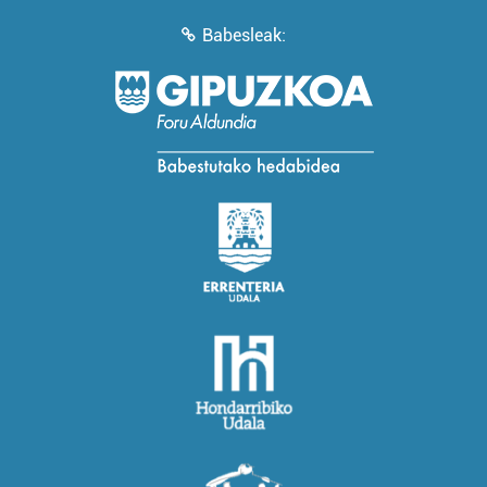
Babesleak: