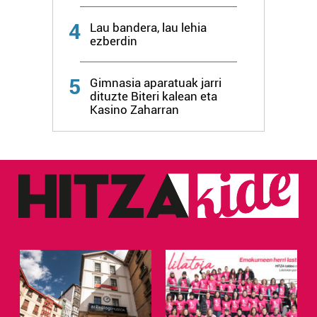
4
Lau bandera, lau lehia
ezberdin
5
Gimnasia aparatuak jarri
dituzte Biteri kalean eta
Kasino Zaharran