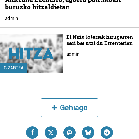
buruzko hitzaldietan
admin
El Niño loteriak hirugarren
sari bat utzi du Errenterian
admin
GIZARTEA
Gehiago