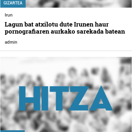
GIZARTEA
Irun
Lagun bat atxilotu dute Irunen haur
pornografiaren aurkako sarekada batean
admin