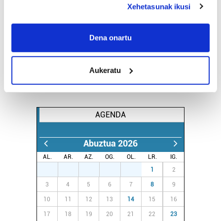
Xehetasunak ikusi
If you allow, we would also like to:
Collect information about your geographical
Dena onartu
location which can be accurate to within several
meters
Aukeratu
Identify your device by actively scanning it for
specific characteristics (fingerprinting)
Find out more about how your personal data is processed
and set your preferences in the
details section
.
AGENDA
Guk eta gure bazkideek zure datu pertsonalak
Abuztua 2026
prozesatzen ditugu, zure IP zenbakia, besteak beste,
teknologia erabiliz, cookieak adibidez, iragarki eta eduki
AL.
AR.
AZ.
OG.
OL.
LR.
IG.
pertsonalizatuak eskaintzeko, iragarkiak eta edukia
27
28
29
30
31
1
2
neurtzeko, jendeari buruzko informazioa biltzeko eta
3
4
5
6
7
8
9
produktuak garatzeko. Zure datuak nork eta zertarako
10
11
12
13
14
15
16
erabiltzen dituen hauta dezakezu.
17
18
19
20
21
22
23