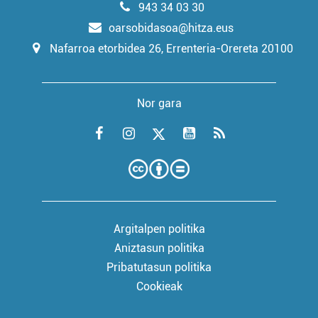
943 34 03 30
oarsobidasoa@hitza.eus
Nafarroa etorbidea 26, Errenteria-Orereta 20100
Nor gara
Argitalpen politika
Aniztasun politika
Pribatutasun politika
Cookieak