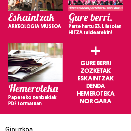
Eskaintzak
Gure berri.
ARKEOLOGIA MUSEOA
Parte hartu 33. Lilatoian
HITZA taldearekin!
+
GURE BERRI
ZOZKETAK
ESKAINTZAK
Hemeroteka
DENDA
HEMEROTEKA
Papereko zenbakiak
NOR GARA
PDF formatuan
Gipuzkoa