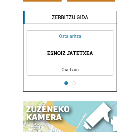
ZERBITZU GIDA
Ostalaritza
ESNOIZ JATETXEA
Oiartzun