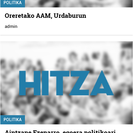
POLITIKA
Oreretako AAM, Urdaburun
admin
POLITIKA
Aintzane Ezenarro, egoera politikoari