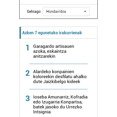
Gehiago:
Hondarribia
Azken 7 egunetako irakurrienak
1
Garagardo artisauen
azoka, eskaintza
anitzarekin
2
Alardeko konpainien
koloreekin desfilatu ahalko
dute Jaizkibelgo kideek
3
Ioseba Amunarriz, Kofradia
edo Izugarria Konpartsa,
batek jasoko du Urrezko
Intsignia